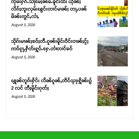
ၸုမ်းႁၵ်ႉသႃမႄႈၼမ်ႉမိူင်းထႆး ယိုၼ်ႈ
တ်ႇ တူဝ်ႈလုမ်ႈၾႃႉၼၼ်ႉ ၶဝ်ႈႁူမ်ႈၵမ်ႉထႅမ် ၸုမ်းၶၢ
လိၵ်ႈၸူးလုမ်းၽွင်းတၢင်မၢၼ်ႈ တႃႇပၼ်
ဝ်ႇၽူႈတွႆႇႁွၵ်ႈ လႆႈယူႇၶႃႈဢေႃႈ။
မိၼ်းဢွင်ႇလၢႆႇ
August 5, 2026
Donate Now
သိုၵ်းမၢၼ်ႈၶဝ်ႈတီႉၵူၼ်းမိူင်းဝဵင်းဝၢၼ်ႈငႂ်ႈ
ဢဝ်ၵႂႃႇႁဵတ်းႁူဝ်ႉႁႄႉတၢႆတၢင်ၶဝ်
August 5, 2026
ၾူၼ်တူၵ်းႁႅင်း လိၼ်ၵူၼ်ႇတဵင်ၺႃးႁိူၼ်းၵွႆ
2 လင် တီႈမိူင်းၵုတ်ႈ
August 5, 2026