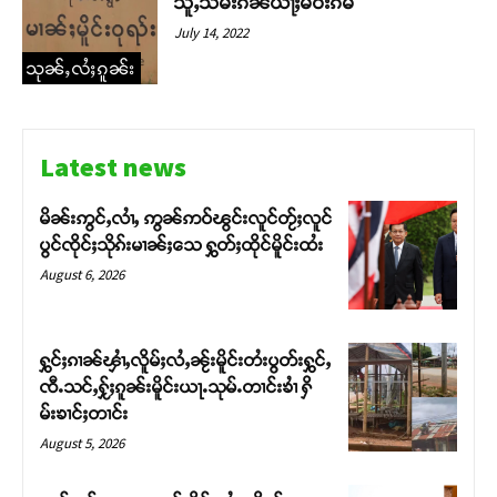
သူႇသမ်းၵိၼ်ယႃႈမဝ်းၵမ်
July 14, 2022
သုၼ်ႇလႆႈၵူၼ်း
Latest news
မိၼ်းဢွင်ႇလၢႆႇ ဢွၼ်ဢဝ်ၽွင်းလူင်တႂ်ႈလူင်
ပွင်ၸိုင်ႈသိုၵ်းမၢၼ်ႈသေ ႁွတ်ႈထိုင်မိူင်းထႆး
August 6, 2026
ႁွင်ႈၵၢၼ်ၾၢႆႇလိူမ်ႈလႆႇၼႂ်းမိူင်းတႆးပွတ်းႁွင်ႇ
ၸီႉသင်ႇႁႂ်ႈၵူၼ်းမိူင်းယႃႉသုမ်ႉတၢင်းၶၢႆ ႁိ
မ်းၶၢင်ႈတၢင်း
Support SHAN
August 5, 2026
တႃႇႁႂ်ႈသဵင်ၵၢင်ၸႂ်ၵူၼ်းမိူင်း ၵူႈတီႈၵူႈလႅၼ်ပေႃးတေၸွ