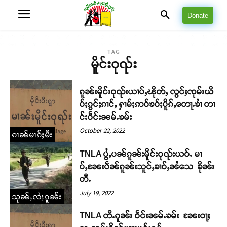
Donate
TAG
မိူင်းဝုၺ်း
ၵူၼ်းမိူင်းဝုၺ်းယၢပ်ႇၽိုတ်ႇ လွင်ႈၸုမ်းယိ
ပ်ႈၵွင်ႈၵၢင်ႇ ႁၢမ်ႈဢဝ်ၶဝ်ႈပိူၵ်ႇတေႃႉၶၢႆ တၢ
င်းဝဵင်းၼမ်ႉၶမ်း
October 22, 2022
ၵၢၼ်မၢၵ်ႈမီး
TNLA ပွႆႇပၼ်ၵူၼ်းမိူင်းဝုၺ်းယဝ်ႉ မၢ
ပ်ႇၼႄးပဵၼ်ၵူၼ်းသူင်ႇၶၢဝ်ႇၼႆသေ ၶိုၼ်း
တီႉ
July 19, 2022
သုၼ်ႇလႆႈၵူၼ်း
TNLA တီႉၵူၼ်း ဝဵင်းၼမ်ႉၶမ်း ၼႄးဝႃႈ