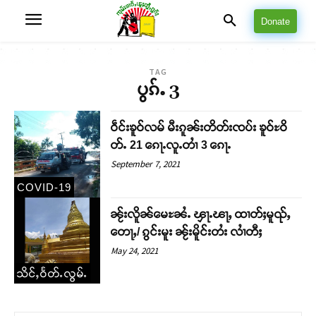
Donate
TAG
ပွၵ်ႉ 3
ဝဵင်းၶူဝ်လမ် မီးၵူၼ်းတိတ်းၸပ်း ၶူဝ်ႊဝိ
တ်ႉ 21 ၵေႃႉလူႉတၢႆ 3 ၵေႃႉ
September 7, 2021
COVID-19
ၼႂ်းလိူၼ်မေႊၼႆႉ ၾႃႉၽႃႇ ထၢတ်ႈမူၺ်ႇ
တေႃႇ/ ၵွင်းမူး ၼႂ်းမိူင်းတႆး လၢႆတီႈ
May 24, 2021
သိင်ႇဝႅတ်ႉလွမ်ႉ