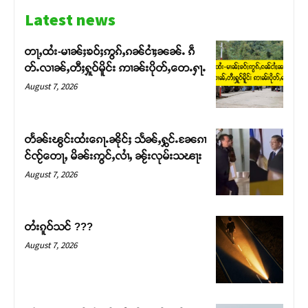
Latest news
တႃႇထႆး-မၢၼ်ႈၶဝ်ႈဢွၵ်ႇၵၼ်ငၢႆႈၼၼ်ႉ ၵဵ
တ်ႉလၢၼ်ႇတီႈႁူဝ်မိူင်း ဢၢၼ်းပိုတ်ႇတေႉႁႃႉ
August 7, 2026
တႅၼ်းၽွင်းထႆးၵေႃႉၼိုင်ႈ သႅၼ်ႇႁွင်ႉၼႄၵၢ
င်ၸႂ်တေႃႇ မိၼ်းဢွင်ႇလၢႆႇ ၼႂ်းလုမ်းသၽႃး
August 7, 2026
Support SHAN
တႆးၵူဝ်သင် ???
August 7, 2026
တႃႇႁႂ်ႈသဵင်ၵၢင်ၸႂ်ၵူၼ်းမိူင်း ၵူႈတီႈၵူႈလႅၼ်ပေႃးတေၸွ
တ်ႇ တူဝ်ႈလုမ်ႈၾႃႉၼၼ်ႉ ၶဝ်ႈႁူမ်ႈၵမ်ႉထႅမ် ၸုမ်းၶၢ
ဝ်ႇၽူႈတွႆႇႁွၵ်ႈ လႆႈယူႇၶႃႈဢေႃႈ။