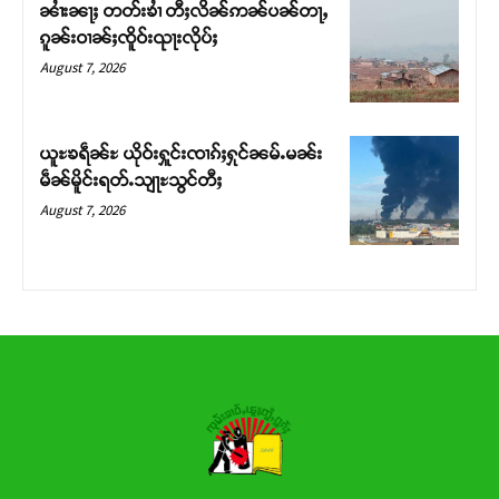
ၼၢႆးၼႃႈ တတ်းၶၢႆ တီႈလိၼ်ဢၼ်ပၼ်တႃႇ
ၵူၼ်းဝၢၼ်ႈၸိူဝ်းၺႃးလိုပ်ႈ
Donate Now
August 7, 2026
ယူႊၶရဵၼ်ႊ ယိုဝ်းႁူင်းၸၢၵ်ႈႁုင်ၼမ်ႉမၼ်း
မဵၼ်မိူင်းရတ်ႉသျႃႊသွင်တီႈ
August 7, 2026