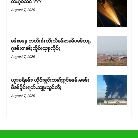
တႆးၵူဝ်သင် ???
တ်ႇ တူဝ်ႈလုမ်ႈၾႃႉၼၼ်ႉ ၶဝ်ႈႁူမ်ႈၵမ်ႉထႅမ် ၸုမ်းၶၢ
August 7, 2026
ဝ်ႇၽူႈတွႆႇႁွၵ်ႈ လႆႈယူႇၶႃႈဢေႃႈ။
Donate Now
ၼၢႆးၼႃႈ တတ်းၶၢႆ တီႈလိၼ်ဢၼ်ပၼ်တႃႇ
ၵူၼ်းဝၢၼ်ႈၸိူဝ်းၺႃးလိုပ်ႈ
August 7, 2026
ယူႊၶရဵၼ်ႊ ယိုဝ်းႁူင်းၸၢၵ်ႈႁုင်ၼမ်ႉမၼ်း
မဵၼ်မိူင်းရတ်ႉသျႃႊသွင်တီႈ
August 7, 2026