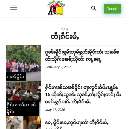
Donate
TAG
တီႈၵဵင်းမႆႇ
ၵူၼ်းမိူင်းႁူမ်ႈတုမ်ႁွတ်ႈမိူင်းထႆး သၢၼ်ၶ
တ်းသိုၵ်းမၢၼ်ႈယိုတ်း ဢႃႇၼႃႇ
February 2, 2021
ၵၢၼ်မိူင်း
ႁႅင်းၵၢၼ်ယၢၼ်မိူင်း မႃးလူင်းဝႅပ်ႊၾွမ်ႊ
15 ယိုၼ်ႈယွၼ်း သုၼ်ႇလႆႈလိူၵ်ႈတင်ႈ မီး
ၼပ်ႉႁူဝ်ပၢၵ်ႇ တီႈၵဵင်းမႆႇ
ႁႅင်းၵၢၼ်ယၢၼ်
July 27, 2020
မိူင်း
ၶႄႇ မိူင်းၶႄႇလူင်မႃးတၢႆ တီႈၵဵင်းမႆႇ