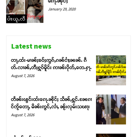
ၵေႃႉၼိုင်ႈ
January 29, 2020
ပၢႆးယူႇလီ
Latest news
တႃႇထႆး-မၢၼ်ႈၶဝ်ႈဢွၵ်ႇၵၼ်ငၢႆႈၼၼ်ႉ ၵဵ
တ်ႉလၢၼ်ႇတီႈႁူဝ်မိူင်း ဢၢၼ်းပိုတ်ႇတေႉႁႃႉ
August 7, 2026
တႅၼ်းၽွင်းထႆးၵေႃႉၼိုင်ႈ သႅၼ်ႇႁွင်ႉၼႄၵၢ
င်ၸႂ်တေႃႇ မိၼ်းဢွင်ႇလၢႆႇ ၼႂ်းလုမ်းသၽႃး
August 7, 2026
Support SHAN
တႃႇႁႂ်ႈသဵင်ၵၢင်ၸႂ်ၵူၼ်းမိူင်း ၵူႈတီႈၵူႈလႅၼ်ပေႃးတေၸွ