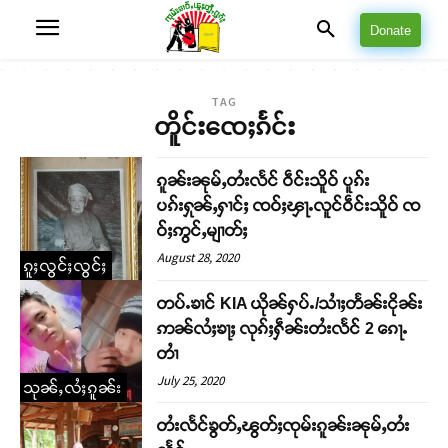
Donate
TAG
တိူင်းၸေႈၵႅင်း
ၵူၼ်းၼုမ်ႇတႆးလႅင် ဝဵင်းသိူဝ် ပူၵ်း
ပၵ်းႁုၼ်ႇႁၢင်ႈ ၸဝ်ႈၾႃႉလူင်ဝဵင်းသိူဝ် ၸ
ဝ်ႈဢွင်ႇမျၢတ်ႈ
August 28, 2020
ၵူႈလွင်ႈလွင်ႈ
တပ်ႉၶၢင် KIA ယိုၼ်ႁပ်ႉ/သၢႆႈတႅၼ်းငိုၼ်း
ဢၼ်လႆႈၶႃႈ လုၵ်ႈႁဵၼ်းတႆးလႅင် 2 ၵေႃႉ
တၢႆ
July 25, 2020
သုၼ်ႇလႆႈၵူၼ်း
တႆးလႅင်ၶွတ်ႇၽွတ်ႈၸုမ်းၵူၼ်းၼုမ်ႇတႆး