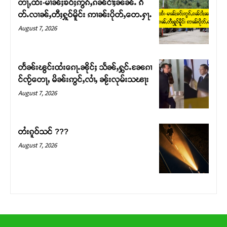
တႃႇထႆး-မၢၼ်ႈၶဝ်ႈဢွၵ်ႇၵၼ်ငၢႆႈၼၼ်ႉ ၵဵ
တ်ႇ တူဝ်ႈလုမ်ႈၾႃႉၼၼ်ႉ ၶဝ်ႈႁူမ်ႈၵမ်ႉထႅမ် ၸုမ်းၶၢ
တ်ႉလၢၼ်ႇတီႈႁူဝ်မိူင်း ဢၢၼ်းပိုတ်ႇတေႉႁႃႉ
ဝ်ႇၽူႈတွႆႇႁွၵ်ႈ လႆႈယူႇၶႃႈဢေႃႈ။
August 7, 2026
Donate Now
တႅၼ်းၽွင်းထႆးၵေႃႉၼိုင်ႈ သႅၼ်ႇႁွင်ႉၼႄၵၢ
င်ၸႂ်တေႃႇ မိၼ်းဢွင်ႇလၢႆႇ ၼႂ်းလုမ်းသၽႃး
August 7, 2026
တႆးၵူဝ်သင် ???
August 7, 2026