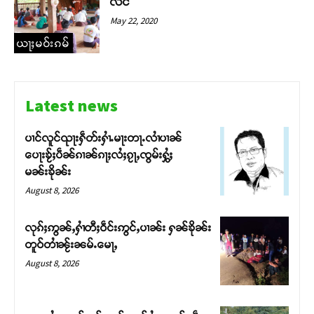
လႅင်
May 22, 2020
ယႃႈမဝ်းၵမ်
Latest news
ပၢင်လူင်ၺႃးႁဵတ်းႁၢႆႉမႃးတႃႉလၢႆပၢၼ် ​​
ပေႃးၶႂ်ႈပဵၼ်ၵၢၼ်ၵႃႈလႆႈၵႂႃႇၸွမ်းႁွႆႈ
မၼ်းၶိုၼ်း
August 8, 2026
လုၵ်ႈဢွၼ်ႇႁၢႆတီႈဝဵင်းဢွင်ႇပၢၼ်း ႁၼ်ၶိုၼ်း
တူဝ်တၢႆၼႂ်းၼမ်ႉမေႃႇ
August 8, 2026
Support SHAN
တႃႇႁႂ်ႈသဵင်ၵၢင်ၸႂ်ၵူၼ်းမိူင်း ၵူႈတီႈၵူႈလႅၼ်ပေႃးတေၸွ