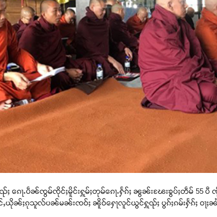
်ႈ ၵေႃႉပဵၼ်ၸွမ်ၸိုင်ႈမိူင်းႁူမ်ႈတုမ်ၵေႃႉႁႅၵ်ႈ ၼွၼ်းၽႄးၶွပ်ႈတဵမ် 55 ပီ ၸ
ႇယိုၼ်ႈၵုသူလ်ပၼ်မၼ်းၸဝ်ႈ ၼိူဝ်ႁေႃလူင်ယွင်ႁူၺ်ႈ ပွၵ်ႈၵမ်းႁႅၵ်ႈ ဝႃႈၼ