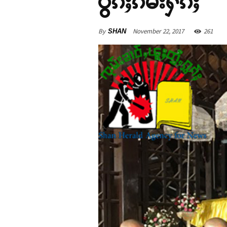
ပွၵ်ႈၵမ်းႁႅၵ်ႈ
By
November 22, 2017
261
SHAN