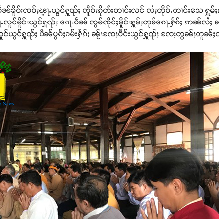
ပဵၼ်ၶိူဝ်းၸဝ်ႈၾႃႉယွင်ႁူၺ်ႈ ၸိူဝ်းၵိုတ်းတၢင်းလင် လႆႈတိုဝ်ႉတၢင်းသေ ႁူ
မိူင်းယွင်ႁူၺ်ႈ ၵေႃႉပဵၼ် ၸွမ်ၸိုင်ႈမိူင်းႁူမ်ႈတုမ်ၵေႃႉႁႅၵ်ႈ ဢၼ်လႆႈ ၼွ
်ယွင်ႁူၺ်ႈ ပဵၼ်ပွၵ်ႈၵမ်းႁႅၵ်ႈ ၼႂ်းၸႄႈဝဵင်းယွင်ႁူၺ်ႈ ၸႄႈတွၼ်ႈတူၼ်ႈတ