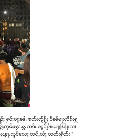
ႈ ႁဝ်းၶႃႈၼႆႉ ၶတ်းၸႂ်ႁႂ်ႈ ပဵၼ်မႃးလိၵ်ႈႁူ
ၸႂ်ႁႂ်ႈလုမ်ႈၾႃႉႁူႉၸၵ်း ၼွင်ႁၢႆးယႃႈၽြႃးၸၢ
်ၸဝ်ႈၾႃႉလူင်လႄႈ ၸင်ႇလႆႈ ၸတ်းႁဵတ်း ”