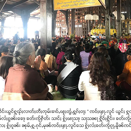
်းယွင်ႁူၺ်ႈလၢတ်ႈတီႈၸုမ်းၶၢဝ်ႇၽူႈတွႆႇႁွၵ်ႈဝႃႈ “ ၸဝ်ႈၾႃႉလူင် ယွင်ႈ ႁူၺ်
်ႈတုမ်လႆႈၵွၼ်းၶေႃ၊ ၶတ်းၸႂ်ႁဵတ်း သၢင်ႈ ႁႂ်ႈၽႃသႃ၊ သႃသၼႃ ႁိူဝ်ႈႁိူင်း၊ ၶတ်း
လႄႈ ႁႂ်ႈၵူၼ်း ၼုမ်ႇႁူႉၵုင်ႇမုၼ်ၸဝ်ႈၾႃႉလူင်သေ ႁႂ်ႈလႆႈၶတ်းၸႂ်ၵႂႃႇမိူၼ