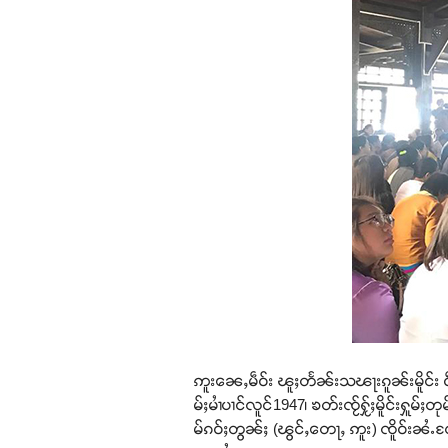
ဢူးၼေႇမဵဝ်း ၽူႈတႅၼ်းသၽႃးၵူၼ်းမိူင်း ဝဵင
မ်ႈမၢႆပၢင်လူင်1947၊ ၶတ်းၸႂ်ႁႂ်ႈမိူင်းႁူမ
မ်ၵဝ်ႈတွၼ်ႈ (ၽွင်ႇတေႃႇ ဢူး) ၸိူဝ်းၼႆႉ