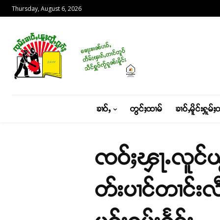
Thursday, August 6, 2026
ၶၢဝ်ႇ
တွင်ႈထၢမ်
ၶၢဝ်ႇမိူင်းႁူမ်ႈ
ၸဝ်ႈၾႃႉလူင်ယွ
တ်းပၢင်တၢင်းလ