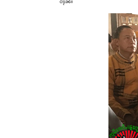
ဝႃႈၼႆ။