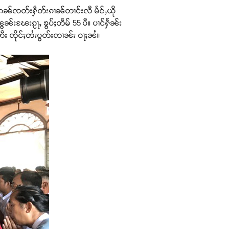
မ်ႈၵၼ်ၸတ်းႁဵတ်းၵၢၼ်တၢင်းလီ မႅင်ႇယို
ၼ်းၽႄးၵႂႃႇ ၶွပ်ႈတဵမ် 55 ပီ။ ပၢင်ႁႅၼ်း
ီး ၸိုင်ႈတႆးပွတ်းၸၢၼ်း ဝႃႈၼႆ။