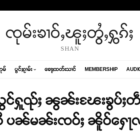
ၸုမ်းၶၢဝ်ႇၽူႈတွႆႇႁွၵ်ႈ
SHAN
တုမ်
ပွင်ႈၵႂၢမ်း
ၶေႃႈထတ်းသၢင်
MEMBERSHIP
AUDI
င်ႁူၺ်ႈ ၼွၼ်းၽႄးၶွပ်ႈတဵမ
ီ ပၼ်မၼ်းၸဝ်ႈ ၼိူဝ်ႁေႃလူ