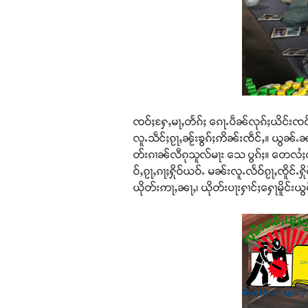
ၸဝ်ႈႁႄႇမႃႇတႅၵ်ႈ ၵေႃႉပဵၼ်လုၵ်ႈယိင်းၸဝ်
လူႉသဵင်ႈၵႂႃႇၼႂ်းၶွၵ်ႈဢိၼ်းၸဵင်ႇ။ ယွၼ်ႉ
တ်းၵၢၼ်လီၵုသူလ်မႃး သေ ပွၵ်ႈ။ တေလႆႈဝႃ
ဝ်ႇၵႂႃႇၵႃႈႁိုဝ်ယဝ်ႉ မၼ်းလူႉလႅဝ်ၵႂႃႇၸိူ
ယိုတ်းဢႃႇၼႃႇ၊ ယိုတ်းပႃးႁၢင်ႈႁေႃမိူင်းယ