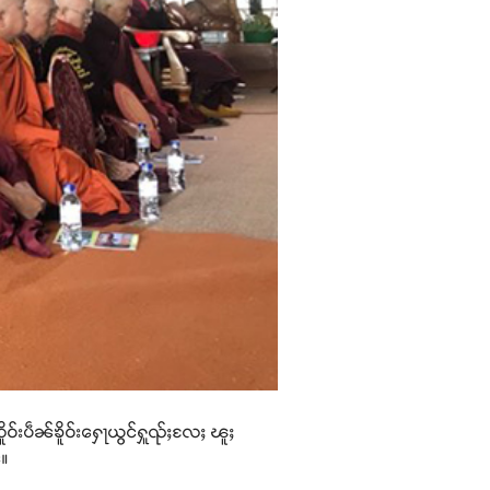
ိူဝ်းပဵၼ်ၶိူဝ်းႁေႃယွင်ႁူၺ်ႈလႄႈ ၽူႈ
ႆ။