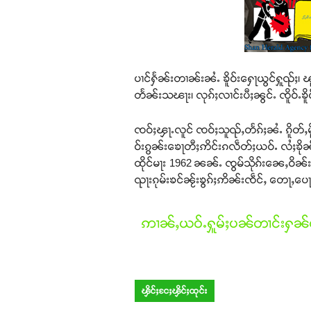
ပၢင်ႁႅၼ်းတၢၼ်းၼႆႉ ၶိူဝ်းႁေႃယွင်ႁူၺ်ႈ၊ ၽ
တႅၼ်းသၽႃး၊ လုၵ်ႈလၢင်းပီႈၼွင်ႉ ၸိူဝ်ႉၶိူ
ၸဝ်ႈၾႃႉလူင် ၸဝ်ႈသူၺ်ႇတႅၵ်ႈၼႆႉ ၵိူတ်ႇမိ
ဝ်းၵွၼ်းၶေႃတီႈဢိင်းၵလဵတ်ႈယဝ်ႉ လႆႈၶိုၼ်ႈ
ထိုင်မႃး 1962 ၼၼ်ႉ ၸွမ်သိုၵ်းၼေႇဝိၼ်း
ၺႃးၵုမ်းၶင်ၼႂ်းၶွၵ်ႈဢိၼ်းၸဵင်ႇ တေႃႇပေ
ဢၢၼ်ႇယဝ်ႉႁူမ်ႈပၼ်တၢင်းႁၼ်ထ
ၾိင်ႈငႄႈၾိင်ႈထုင်း