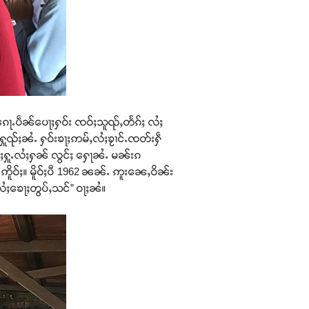
 ၵေႃႉပဵၼ်ပေႃႈႁဝ်း ၸဝ်ႈသူၺ်ႇတႅၵ်ႈ လႆႈ
်ႁူၺ်ႈၼႆႉ ႁဝ်းၶႃႈဢမ်ႇလႆႈၶႂၢင်ႉၸတ်းႁဵ
ႆႈႁူႉလႆႈႁၼ် လွင်ႈ ႁေႃၼႆႉ မၼ်းၵ
ႉဢိူဝ်ႈ။ မိူဝ်ႈပီ 1962 ၼၼ်ႉ ဢူးၼေႇဝိၼ်း
ႇလႆႈၶေႃႈတွပ်ႇသင်” ဝႃႈၼႆ။