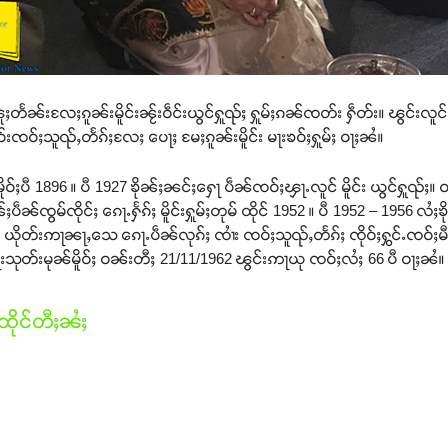
ူႈတႅၼ်းလႄႈၵူၼ်းမိူင်းၼႂ်းဝဵင်းယွင်ႁူၺ်ႈ ႁူမ်ႈၵၼ်ၸတ်း ႁဵတ်း။ ၽွင်းလူင် 
ဝ်းၸဝ်ႈသူၺ်ႇတႅၵ်ႈလႄႈ ပေႃႈ မႄႈၵူၼ်းမိူင်း မႃးၶဝ်ႈႁူမ်ႈ ဝႃႈၼႆ။
ူဝ်ႈပီ 1896 ။ ပီ 1927 ၶိုၼ်ႈၼင်ႈႁေႃ ပဵၼ်ၸဝ်ႈၾႃႉလူင် မိူင်း ယွင်ႁူၺ်
ပဵၼ်ၸွမ်ၸိုင်ႈ ၵေႃႉႁႅၵ်ႈ မိူင်းႁူမ်ႈတုမ် ထိုင် 1952 ။ ပီ 1952 – 1956 လ
 ယိုတ်းဢႃၼႃႇသေ ၵေႃႉပဵၼ်လုၵ်ႈ ၸၢႆး ၸဝ်ႈသူၺ်ႇတႅၵ်ႈ ၸိုဝ်ႈႁွင်ႉၸဝ်ႈမီ
ႃးသုတ်းမုၼ်မိူဝ်ႈ ဝၼ်းတီႈ 21/11/1962 ၽွင်းဢႃယု ၸဝ်ႈလႆႈ 66 ပီ ဝႃႈၼႆ။
ိုင်တီႈၼႆႈ