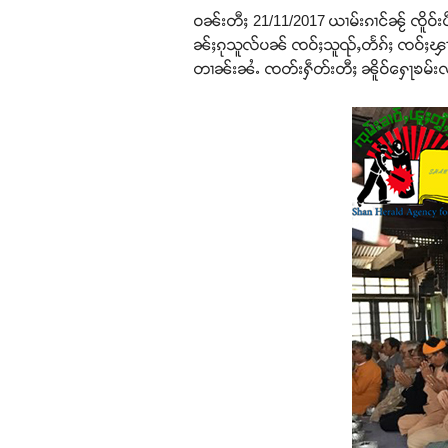
ဝၼ်းတီႈ 21/11/2017 ယၢမ်းၵၢင်ၼႂ် ၸိူဝ်း
ၼ်ႈၵုသူလ်ပၼ် ၸဝ်ႈသူၺ်ႇတႅၵ်ႈ ၸဝ်ႈၾႃႉလူင်
တၢၼ်းၼႆႉ ၸတ်းႁဵတ်းတီႈ ၼိူဝ်ႁေႃၶမ်းလူင