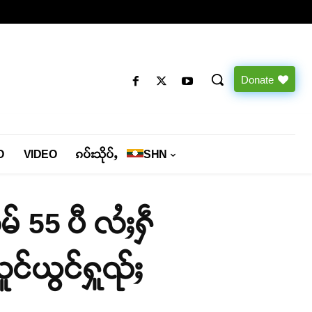
Donate
O
VIDEO
ၵပ်းသိုပ်ႇ
SHN
် 55 ပီ လႆႈႁဵ
င်ယွင်ႁူၺ်ႈ