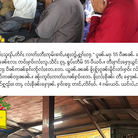
ႈသူၺ်ႇတႅၵ်ႈ လၢတ်ႈတီႈၸုမ်းၶၢဝ်ႇၽူႈတွႆႇႁွၵ်ႈဝႃႈ “ ပူၼ်ႉမႃး 55 ပီၼၼ်ႉ
ၼၼ်လႄႈ ၸဝ်ႈႁဝ်းလႆႈလူႉသဵင်ႈ ၵႂႃႇ ၶွပ်ႈတဵမ် 55 ပီယဝ်ႉ။ တီႈႁၢင်ႈႁေႃယွင
ႈ ပဵၼ်ဢၼ်ၶုၵ်းၸႂ်လႆႈတႄႉတႄႉ ယွၼ်ႉၼၼ် ၶႂ်ႈႁႂ်ႈၵူၼ်းမိူင်းတႆးႁဝ်း လ
င်ႉႁိုဝ်ဢၼ်ဝႃႈၼၼ်ႉ။ ၼႂ်းၸူဝ်ႈၸၢတ်ႈပၢၼ်ႁဝ်းတႄႉ ၶႂ်ႈလႆႈၶိုၼ်း တီႈ ႁေႃၼႆ
ွင်ႁူၺ်ႈ။ တႃႇ လႆႈၶိုၼ်းႁေႃၼႆႉ ႁဝ်းၶႃႈ တၢင်ႇလိၵ်ႈဝႆႉ 4 ၵမ်းယဝ်ႉ ယင်းပႆ