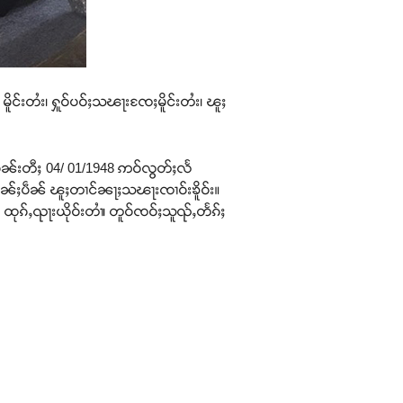
မိူင်းတႆး၊ ႁူဝ်ပဝ်ႈသၽႃးၸႄႈမိူင်းတႆး၊ ၽူႈ
ႈ။ ဝၼ်းတီႈ 04/ 01/1948 ဢဝ်လွတ်ႈလႅ
ႆႈၶိုၼ်ႈပဵၼ် ၽူႈတၢင်ၼႃႈသၽႃးၸၢဝ်းၶိူဝ်း။
 ထုၵ်ႇၺႃးယိုဝ်းတၢႆ၊ တူဝ်ၸဝ်ႈသူၺ်ႇတႅၵ်ႈ