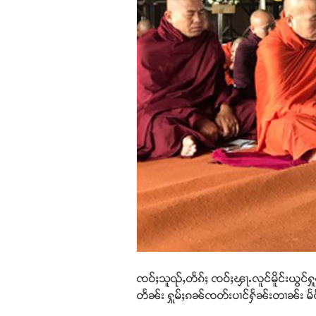
ၸဝ်ႈသူၺ်ႇတႅၵ်ႈ ၸဝ်ႈၾႃႉလူင်မိူင်းယွင်ႁူၺ
တႅၼ်း ႁူမ်ႈၵၼ်ၸတ်းပၢင်ႁႅၼ်းတၢၼ်း မႅင်