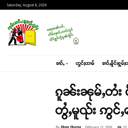
Saturday, August 8, 2026
ၶၢဝ်ႇ
တွင်ႈထၢမ်
ၶၢဝ်ႇမိူင်းႁူမ်ႈ
ၵူၼ်းၼုမ်ႇတႆး 
တွႆႇမူၺ်း ဢွင်ႇ
By
February 21, 2026
53
Hom Hurng