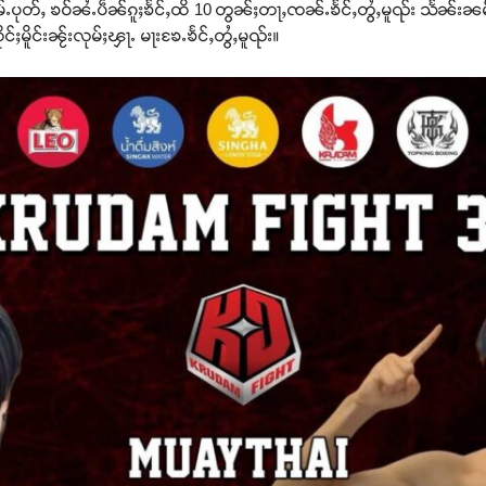
ႉပုတ်ႇ ၶဝ်ၼႆႉပဵၼ်ၵူႈၶႅင်ႇထိ 10 တွၼ်ႈတႃႇၸၼ်ႉၶႅင်ႇတွႆႇမူၺ်း သႅၼ်းၼမ
မိူင်းၼႂ်းလုမ်ႈၾႃႉ မႃးၶႄႉၶႅင်ႇတွႆႇမူၺ်း။