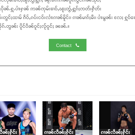
ႆႈပိုၼ်ႉႁူႉပၢႆးႁၼ် ဢၼ်ၸုမ်းၶၢဝ်ႇၽူႈတွႆႇႁွၵ်ႈၸတ်းႁဵတ်း
်းတွင်ႈထၢမ် ၵဵဝ်ႇၵပ်းငဝ်းလၢႆးၵၢၼ်မိူင်း၊ ၵၢၼ်မၢၵ်ႈမီး၊ ပၢႆးမွၼ်း လႄႈ ႁူဝ်ၶေ
ၵ်ႉတွၼ်း ပိူင်ပဵၼ်ဝူင်ႈလႂ်ဝူင်ႈ ၼၼ်ႉ။
Contact
ဵၼ်ႈႁႅင်း
ၵၢၼ်လဵၼ်ႈႁႅင်း
ၵၢၼ်လဵၼ်ႈႁႅင်း