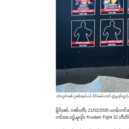
ၸၢႆးလူင်ဝၼ်း ၵူၼ်းၼုမ်ႇတႆး ဝဵင်းၼမ်ႉၸၢင် တွႆႇမူၺ်းဢွင်ႇပ
မိူဝ်ႈၼႆႉ ဝၼ်းတီႈ 21/02/2026 ယၢမ်းၵၢင်
ပၢင်ၶေႉတွႆႇမူၺ်း Krudam Fight 32 တီႈဝဵင