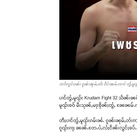
ၸၢႆးလူင်ဝၼ်း ၵူၼ်းၼုမ်ႇတႆး ဝဵင်းၼမ်ႉၸၢင် တွႆႇမူၺ်း
ပၢင်တွႆႇမူၺ်း Krudam Fight 32 သႅၼ်းၼမ
မူၺ်းၶဝ် မီးသုၼ်ႇမႃးၶိုၼ်ႈတွႆႇ ၼႄၼမ်
တီႈပၢင်တွႆႇမူၺ်းၵမ်းၼႆႉ ၵူၼ်းၼုမ်ႇတႆး
ၵူၺ်းၵႃႈ ၼၼ်ႉတႄႉပႆႇလႆႈငိၼ်းလွင်ႈၶပ်ႉ