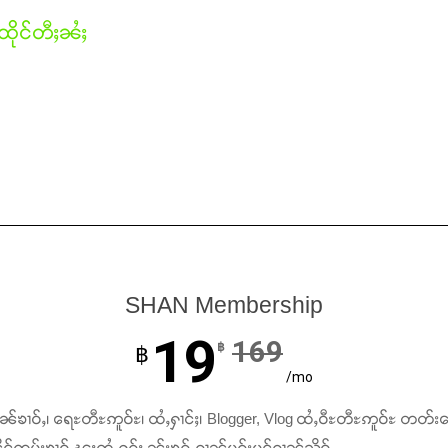
ိုင်တီႈၼႆႈ
SHAN Membership
19
169
฿
฿
/mo
ၢၼ်ၶၢဝ်ႇ၊ ရေႊတီႊဢူဝ်ႊ၊ ထႆႇႁၢင်ႈ၊ Blogger, Vlog ထႆႇဝီႊတီႊဢူဝ်ႊ တတ်း
င်ၸုမ်းၶၢဝ်ႇၽူႈတွႆႇႁွၵ်ႈ ၼႂ်းၶၵ်ႉၵၢၼ်ပူၵ်းပွင်ၵၢၼ်သိုဝ်ႇ