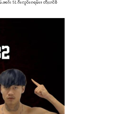
်ႉၼၵ်း 51 ၵီႊလူဝ်ႊၵရမ်ႊ။ တီႈပၢင်ၶႅ