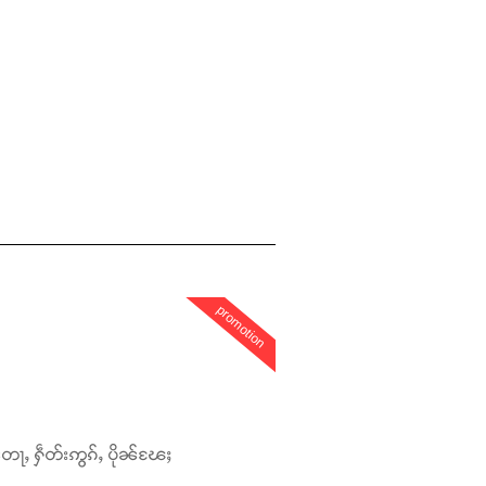
promotion
တေႃႇ ႁဵတ်းဢွၵ်ႇ ပိုၼ်ၽႄႈ