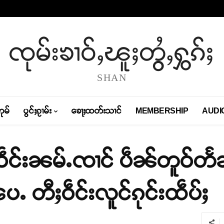
ၸုမ်းၶၢဝ်ႇၽူႈတွႆႇႁွၵ်ႈ
SHAN
တုမ်
ပွင်ႈၵႂၢမ်း
ၶေႃႈထတ်းသၢင်
MEMBERSHIP
AUDI
ဝဵင်းၼမ်ႉၸၢင် ပဵၼ်တူဝ်တႅၼ်း
ပေႉ တီႈဝဵင်းလူင်ၵုင်းထဵပ်ႈ