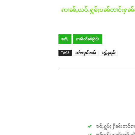
ဢၢၼ်ႇယဝ်ႉႁူမ်ႈပၼ်တၢင်းႁၼ်ထ
ၶၢဝ်ႇ
ၵၢၼ်လဵၼ်ႈႁႅင်း
TAGS
ၸၢႆးလူင်ဝၼ်း
တွႆႇမူၺ်း
ၶဝ်ႈႁူမ်ႈ ႁဵၼ်းဢဝ်ၵ
ၶဝ်ႈႁူမ်ႈၵၢၼ်တူင်ႉၼို