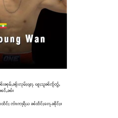
်းၼုမ်ႇၼႂ်းလုမ်ႈၾႃႉ ၽူႈသူၼ်ၸႂ်တွႆႇ
ႇၼင်ႇၼႆ။
းထႅင်ႈ ၸၢႆးဢႃရိယ ၼႆထႅင်ႈၵေႃႉၼိုင်ႈ။