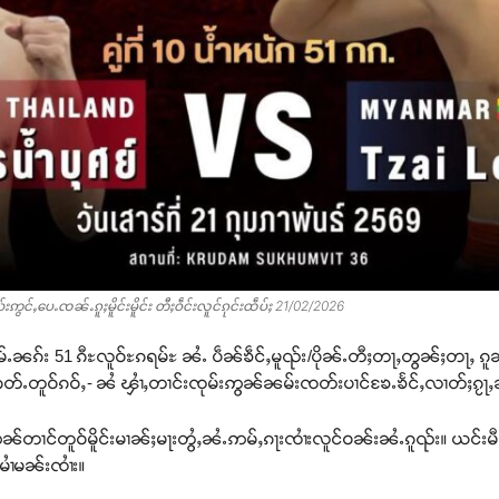
ဢွင်ႇပေႉၸၼ်ႉၵူႈမိူင်းမိူင်း တီႈဝဵင်းလူင်ၵုင်းထဵပ်ႈ 21/02/2026
်ႉၼၵ်း 51 ၵီႊလူဝ်ႊၵရမ်ႊ ၼႆႉ ပဵၼ်ၶဵင်ႇမူၺ်း/ပိုၼ်ႉတီႈတႃႇတွၼ်ႈတႃႇ ၵူၼ
ႉၵတ်ႉတူဝ်ၵဝ်ႇ- ၼႆ ၾၢႆႇတၢင်းၸုမ်းဢွၼ်ၼမ်းၸတ်းပၢင်ၶႄႉၶႅင်ႇလၢတ်ႈၵႂႃ
ဢၼ်တၢင်တူဝ်မိူင်းမၢၼ်ႈမႃးတွႆႇၼႆႉဢမ်ႇၵႃးၸၢႆးလူင်ဝၼ်းၼႆႉၵူၺ်း။ ယင်းမီ
မၢႆမၼ်းၸၢႆး။