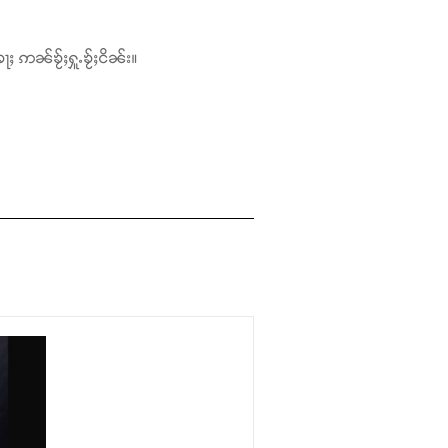
ႃႈ ဢၼ်ၶႂ်ႈႁူႉၶႂ်ႈငိၼ်း။