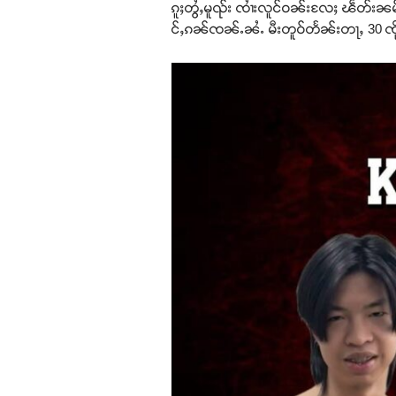
ၵူႈတွႆႇမူၺ်း ၸၢႆးလူင်ဝၼ်းလႄႈ ၽဵတ်းၼမ်
င်ႇၵၼ်ၸၼ်ႉၼႆႉ မီးတူဝ်တႅၼ်းတႃႇ 30 ၸိုင်ႈ