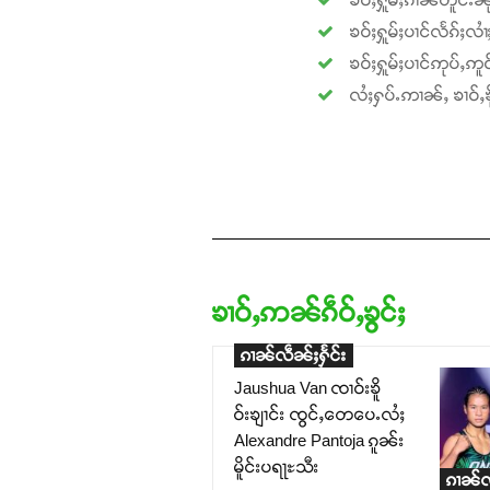
ၶဝ်ႈႁူမ်ႈပၢင်လႅၵ်ႈလၢ
ၶဝ်ႈႁူမ်ႈပၢင်ဢုပ်ႇဢူဝ
လႆႈႁပ်ႉဢၢၼ်ႇ ၶၢဝ်ႇၶို
ၶၢဝ်ႇဢၼ်ၵဵဝ်ႇၶွင်ႈ
ၵၢၼ်လဵၼ်ႈႁႅင်း
Jaushua Van ၸၢဝ်းၶိူ
ဝ်းၶျၢင်း ၸွင်ႇတေပေႉလႆႈ
Alexandre Pantoja ၵူၼ်း
မိူင်းပရႃႊသီး
ၵၢၼ်လ