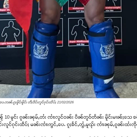
ေႉၸၼ်ႉၵူႈမိူင်းမိူင်း တီႈဝဵင်းလူင်ၵုင်းထဵပ်ႈ 21/02/2026
ၼႂ် 10 မူင်း ၵူၼ်းၼုမ်ႇတႆး ၸၢႆးလူင်ဝၼ်း ပဵၼ်တူဝ်တႅၼ်း မိူင်းမၢၼ်ႈသေ 
်းလူင်ၵုင်းထဵပ်ႈ မၼ်းၸၢႆးဢွင်ႇပေႉ ၵူႈၶႅင်ႇတွႆႇမူၺ်း ၸၢႆးၼုမ်ႇၵူၼ်းထႆးၸိ