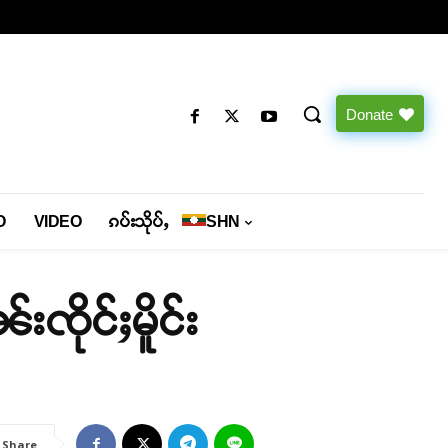
Donate
O
VIDEO
ၵပ်းသိုပ်ႇ
SHN
ၸိုင်ႈမိူင်း
Share