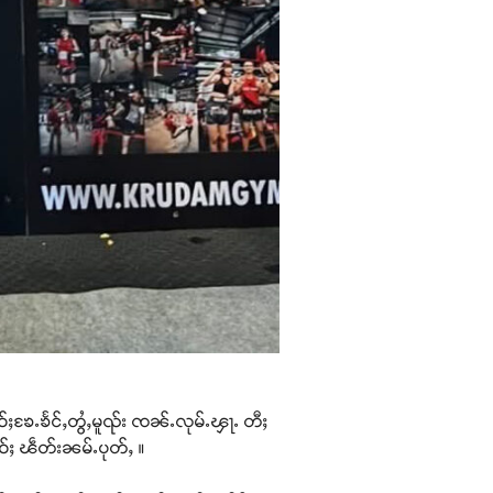
ၶဝ်ႈၶႄႉၶႅင်ႇတွႆႇမူၺ်း ၸၼ်ႉလုမ်ႉၾႃႉ တီႈ
ုဝ်ႈ ၽဵတ်းၼမ်ႉပုတ်ႇ ။