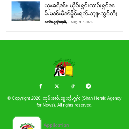
ယူႊၶရဵၼ်ႊ ယိုဝ်းႁူင်းၸၢၵ်ႈႁုင်ၼ
မ်ႉမၼ်းမဵၼ်မိူင်းရတ်ႉသျႃႊသွင်တီႈ
-
August 7, 2026
ၼၢင်းၽူၺ်းၼုမ်ႇ
© Copyright 2026. ၸုမ်းၶၢဝ်ႇၽူႈတွႆႇႁွၵ်ႈ (Shan Herald Agency
for News). All rights reserved.