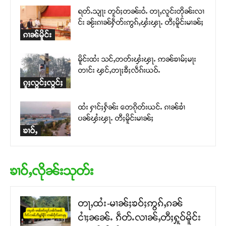
ရတ်ႉသျႃး တူဝ်ႈတၼ်းဝႆႉ တႃႇလူင်းတိုၼ်းလၢ
င်း ၼႂ်းၵၢၼ်ႁဵတ်းဢွၵ်ႇၾႆးၾႃႉ တီႈမိူင်းမၢၼ်ႈ
ၵၢၼ်မိူင်း
မိူင်းထႆး သင်ႇတတ်းၾႆးၾႃႉ ဢၼ်ၶၢမ်ႈမႃး
တၢင်း ၾင်ႇတႃႈၶီႈလဵၵ်းယဝ်ႉ
ၵူႈလွင်ႈလွင်ႈ
ထႆး ႁၢင်ႈႁႅၼ်း တေၵိုတ်းယင်ႉ ၵၢၼ်ၶၢႆ
ပၼ်ၾႆးၾႃႉ တီႈမိူင်းမၢၼ်ႈ
ၶၢဝ်ႇ
ၶၢဝ်ႇလိုၼ်းသုတ်း
တႃႇထႆး-မၢၼ်ႈၶဝ်ႈဢွၵ်ႇၵၼ်
ငၢႆႈၼၼ်ႉ ၵဵတ်ႉလၢၼ်ႇတီႈႁူဝ်မိူင်း