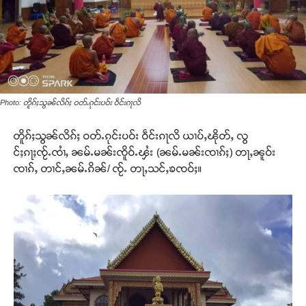
Photo: တိူၵ်ႈသွၼ်လိၵ်ႈ ဝတ်ႉၵုင်းပဝ်း ဝဵင်းၵႃလိ
တိူၵ်ႈသွၼ်လိၵ်ႈ ဝတ်ႉၵုင်းပဝ်း ဝဵင်းၵႃလိ ယၢပ်ႇၽိုတ်ႇ လွ
င်ႈၵႃႈၸႂ်ႉၸၢႆႇ ၼမ်ႉမၼ်းၸိူဝ်ႉၾႆး (ၼမ်ႉမၼ်းၸၢၵ်ႈ) တႃႇၼူဝ်း
ၸၢၵ်ႇ တၢင်ႇၼမ်ႉၵိၼ်/ ၸႂ်ႉ တႃႇသင်ႇၶၸဝ်ႈ။