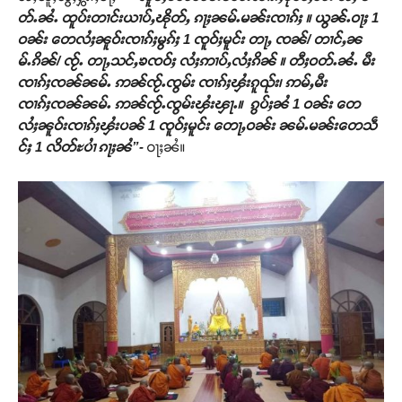
တ်ႉၼႆႉ ထူပ်းတၢင်းယၢပ်ႇၽိုတ်ႇ ၵႃႈၼမ်ႉမၼ်းၸၢၵ်ႈ ။ ယွၼ်ႉဝႃႈ 1
ဝၼ်း တေလႆႈၼူဝ်းၸၢၵ်ႈမွၵ်ႈ 1 ၸူဝ်ႈမူင်း တႃႇ ၸၼ်/ တၢင်ႇၼ
မ်ႉၵိၼ်/ ၸႂ်ႉ တႃႇသင်ႇၶၸဝ်ႈ လႆႈဢၢပ်ႇလႆႈၵိၼ် ။ တီႈဝတ်ႉၼႆႉ မီး
ၸၢၵ်ႈၸၼ်ၼမ်ႉ ဢၼ်ၸႂ်ႉၸွမ်း ၸၢၵ်ႈၾႆးၵူၺ်း၊ ဢမ်ႇမီး
ၸၢၵ်ႈၸၼ်ၼမ်ႉ ဢၼ်ၸႂ်ႉၸွမ်းၾႆးၾႃႉ။ ၵွပ်ႈၼႆ 1 ဝၼ်း တေ
လႆႈၼူဝ်းၸၢၵ်ႈၾႆးပၼ် 1 ၸူဝ်ႈမူင်း တေႃႇဝၼ်း ၼမ်ႉမၼ်းတေသဵ
င်ႈ 1 လိတ်ႊပၢႆ ၵႃႈၼႆ”-
ဝႃႈၼႆ။