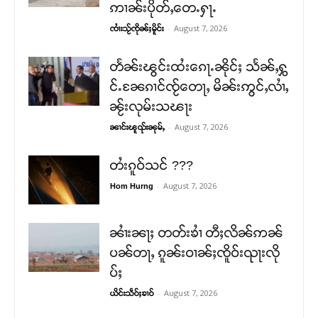
ဢၢၼ်းပိုတ်ႇတေႉႁႃႉ
-
August 7, 2026
ၸၢႆးသႂ်ၸိုၼ်ႈမိူင်း
တႅၼ်းၽွင်းထႆးၵေႃႉၼိုင်ႈ သႅၼ်ႇႁွ
င်ႉၼႄၵၢင်ၸႂ်တေႃႇ မိၼ်းဢွင်ႇလၢႆႇ
ၼႂ်းလုမ်းသၽႃး
-
August 7, 2026
ၼၢင်းၽူၺ်းၼုမ်ႇ
တႆးၵူဝ်သင် ???
-
August 7, 2026
Hom Hurng
ၼၢႆးၼႃႈ တတ်းၶၢႆ တီႈလိၼ်ဢၼ်
ပၼ်တႃႇ ၵူၼ်းဝၢၼ်ႈၸိူဝ်းၺႃးလို
ပ်ႈ
-
August 7, 2026
ယိင်းသဵဝ်ႈၶၢဝ်