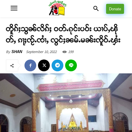
Donate
တိူၵ်ႈသွၼ်လိၵ်ႈ ဝတ်ႉၵုင်းပဝ်း ယၢပ်ႇၽို
တ်ႇ ၵႃႈၸႂ်ႉၸၢႆႇ လွင်ႈၼမ်ႉမၼ်းၸိူဝ်ႉၾႆး
September 10, 2022
199
By
SHAN