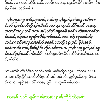
င်ႈၼႆႉၵေႃႈ တုမ်ႉတိူဝ်ႉ သင်ႇၶၸဝ်ႈ တႃႇလူ/ တူၺ်းလိၵ်ႈ ၽွင်းၵၢင်ၶ
မ်ႈ/ ၶိုၼ်း ၸိူဝ်းၼႆႉ။
“ၾႆးၾႃႉၵေႃႈ ဢမ်ႇမႃးမၢၼ်ႇ သင်ဝႃႈ ၾႆးမွတ်ႇၼႆၵေႃႈ ၸဝ်ႈသၢ
င်ႇၶဝ် ဢွၼ်ၵၼ်ၸႂ်ႉၾႆးတဵၼ်းသေ လူ/ တူၺ်းလိၵ်ႈၵၼ် ပေႃးၼူ
ဝ်းၸၢၵ်ႈၵေႃႈ သမ်ႉတေယၢပ်ႇၽိုတ်ႇၵႃႈၼမ်ႉမၼ်း။ တဵၼ်းဢၼ်ၸ
ဝ်ႈသၢင်ႇတႆႈသေ တူၺ်းလိၵ်ႈၵၼ်ၼၼ်ႉတႄႉ လႆႈ ၸူးဢဝ်တီႈ
တၵ်ႉၵႃႇၶဝ်မႃးလူႇတၢၼ်းဝႆႉၼၼ်ႉသေၸႂ်ႉ။ ၵူႈပွၵ်ႈ မိူဝ်ႈၼမ်ႉ
မၼ်းၸၢၵ်ႈ ဢမ်ႇၶိုၼ်ႈႁႅင်း ၸိူင်ႉၼႆတႄႉ ပေႃးၾႆး ၾႃႉမွတ်ႇၼႆ ၼူ
ဝ်းၸၢၵ်ႈၾႆးပၼ် ၵမ်းလဵဝ်”-
ၸဝ်ႈၶူးၶမ်းလႅင်း သိုပ်ႇလၢတ်ႈၼႄ ၼ
Support SHAN
င်ႇၼႆထႅင်ႈ။
တႃႇႁႂ်ႈသဵင်ၵၢင်ၸႂ်ၵူၼ်းမိူင်း ၵူႈတီႈၵူႈလႅၼ်ပေႃးတေၸွ
ယၢမ်းလဵဝ် တီႈဝဵင်းၵႃလိၼႆႉ ၼမ်ႉမၼ်းၸိူဝ်ႉၾႆး 1 လိတ်ႊ 4,000
တ်ႇ တူဝ်ႈလုမ်ႈၾႃႉၼၼ်ႉ ၶဝ်ႈႁူမ်ႈၵမ်ႉထႅမ် ၸုမ်းၶၢ
ပျႃးပၢႆ။ တီႈတိူၵ်ႈသွၼ်လိၵ်ႈဝတ်ႉၵုင်းပဝ်းၼႆႉ ၵူႈပီပူၼ်ႉမႃး မီးသ
ဝ်ႇၽူႈတွႆႇႁွၵ်ႈ လႆႈယူႇၶႃႈဢေႃႈ။
င်ၶၸဝ်ႈ မႃးႁဵၼ်းလိၵ်ႈဢမ်ႇယွမ်း 50 တူၼ် ၼႆယဝ်ႉ။
Donate Now
ဢၢၼ်ႇယဝ်ႉႁူမ်ႈပၼ်တၢင်းႁၼ်ထိုင်တီႈၼႆႈ