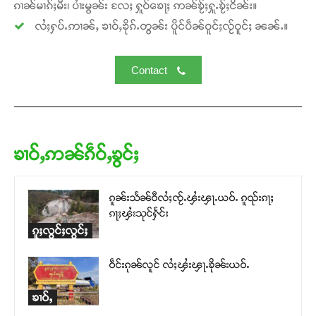
ၵၢၼ်မၢၵ်ႈမီး၊ ပၢႆးမွၼ်း လႄႈ ႁူဝ်ၶေႃႈ ဢၼ်ၶႂ်ႈႁူႉၶႂ်ႈငိၼ်း။
လႆႈႁပ်ႉဢၢၼ်ႇ ၶၢဝ်ႇၶိုၵ်ႉတွၼ်း ပိူင်ပဵၼ်ဝူင်ႈလႂ်ဝူင်ႈ ၼၼ်ႉ။
Contact
ၶၢဝ်ႇဢၼ်ၵဵဝ်ႇၶွင်ႈ
ၵူၼ်းသႅၼ်ဝီလႆႈၸႂ်ႉၾႆးၾႃႉယဝ်ႉ ၵူၺ်းၵႃႈ
ၵႃႈၾႆးသုင်ႁႅင်း
ၵူႈလွင်ႈလွင်ႈ
ဝဵင်းၵုၼ်လူင် လႆႈၾႆးၾႃႉၶိုၼ်းယဝ်ႉ
ၶၢဝ်ႇ