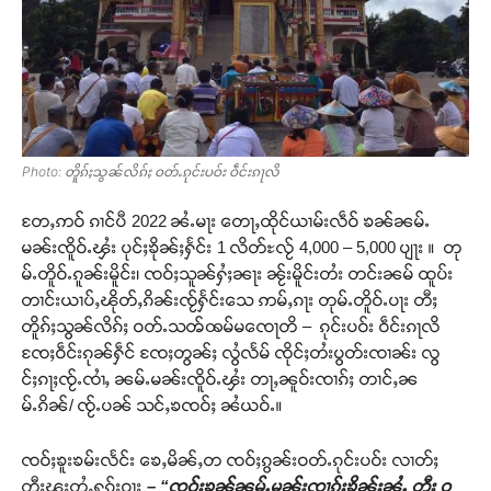
Photo: တိူၵ်ႈသွၼ်လိၵ်ႈ ဝတ်ႉၵုင်းပဝ်း ဝဵင်းၵႃလိ
တႄႇဢဝ် ၵၢင်ပီ 2022 ၼႆႉမႃး တေႃႇထိုင်ယၢမ်းလဵဝ် ၶၼ်ၼမ်ႉ
မၼ်းၸိူဝ်ႉၾႆး ပုင်ႈၶိုၼ်ႈႁႅင်း 1 လိတ်ႊလႂ် 4,000 – 5,000 ပျႃး ။ တု
မ်ႉတိူဝ်ႉၵူၼ်းမိူင်း၊ ၸဝ်ႈသူၼ်ႁႆႈၼႃး ၼႂ်းမိူင်းတႆး တင်းၼမ် ထူပ်း
တၢင်းယၢပ်ႇၽိုတ်ႇၵိၼ်းၸႂ်ႁႅင်းသေ ဢမ်ႇၵႃး တုမ်ႉတိူဝ်ႉပႃး တီႈ
တိူၵ်ႈသွၼ်လိၵ်ႈ ဝတ်ႉသၻ်ꩪမ်မၸေႃတိ – ၵုင်းပဝ်း ဝဵင်းၵႃလိ
ၸႄႈဝဵင်းၵုၼ်ႁဵင် ၸႄႈတွၼ်ႈ လွႆလႅမ် ၸိုင်ႈတႆးပွတ်းၸၢၼ်း လွ
င်ႈၵႃႈၸႂ်ႉၸၢႆႇ ၼမ်ႉမၼ်းၸိူဝ်ႉၾႆး တႃႇၼူဝ်းၸၢၵ်ႈ တၢင်ႇၼ
မ်ႉၵိၼ်/ ၸႂ်ႉပၼ် သင်ႇၶၸဝ်ႈ ၼႆယဝ်ႉ။
ၸဝ်ႈၶူးၶမ်းလႅင်း ၶေႇမိၼ်ႇတ ၸဝ်ႈၵွၼ်းဝတ်ႉၵုင်းပဝ်း လၢတ်ႈ
တီႈၽူႈတွႆႇႁွၵ်ႈဝႃႈ
– “ၸူဝ်ႈၶၼ်ၼမ်ႉမၼ်းၸၢၵ်ႈၶိုၼ်ႈၼႆႉ တီႈ ဝ