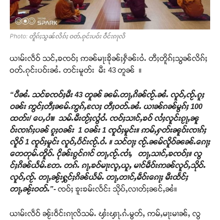
Photo: တိူၵ်ႈသွၼ်လိၵ်ႈ ဝတ်ႉၵုင်းပဝ်း ဝဵင်းၵႃလိ
ယၢမ်းလဵဝ် သင်ႇၶၸဝ်ႈ ဢၼ်မႃးၶိုၼ်ႈႁဵၼ်းဝႆႉ တီႈတိူၵ်ႈသွၼ်လိၵ်ႈ
ဝတ်ႉၵုင်းပဝ်းၼႆႉ တင်းမူတ်း မီး 43 တူၼ် ။
“ပီၼႆႉ သင်ၶၸဝ်ႈမီး 43 တူၼ် ၼမ်ႉတႃႇၵိၼ်ၸႂ်ႉၼႆႉ လူဝ်ႇၸႂ်ႉၵူႈ
ဝၼ်း ဢွင်ႈတီႈၼမ်ႉဢွၵ်ႇလႄႈ တီႈဝတ်ႉၼႆႉ ယၢၼ်ၵၼ်မွၵ်ႈ 100
ထတ်း/ ပေႇပၢႆ။ သမ်ႉမီးတႂ်ႈလွႆဝႆႉ ၸဝ်ႈသၢင်ႇၶဝ် လႆႈလူင်းၵႂႃႇၼူ
ဝ်းၸၢၵ်ႈပၼ် ၵူႈဝၼ်း 1 ဝၼ်း 1 ၸူဝ်ႈမူင်း။ ဢမ်ႇႁတ်းၼူဝ်းၸၢၵ်ႈ
လိူဝ် 1 ၸူဝ်ႈမူင်း လူဝ်ႇပႅင်းၸႂ်ႉဝႆႉ ။ သင်ဝႃႈ ၸႂ်ႉၼမ်လိူဝ်ၼၼ်ႉၵေႃႈ
တေတုမ်ႉတိူဝ်ႉ ငိုၼ်းၵွင်ၵၢင် တႃႇၸႂ်ႉၸၢႆႇ တႃႇသၢင်ႇၶၸဝ်ႈ။ လွ
င်ႈၵိၼ်ယႅမ်ႉတႄႉ တၵ်ႉ ၵႃႇၶဝ်မႃးလူႇယူႇ မၢင်မဵဝ်းဢၼ်လူဝ်ႇသိုဝ်ႉ
လူဝ်ႇၸႂ်ႉ တႃႇၼႂ်းႁွင်ႈၵိၼ်ယႅမ်ႉ တႃႇတၢင်ႇမဵဝ်းၵေႃႈ မီးထႅင်ႈ
တႃႇၼႂ်းဝတ်ႉ”-
ၸဝ်ႈ ၶူးၶမ်းလႅင်း သိုပ်ႇလၢတ်ႈၼင်ႇၼႆ။
ယၢမ်းလဵဝ် ၼႂ်းဝဵင်းၵႃလိသမ်ႉ ၾႆးၾႃႉၵႆႉမွတ်ႇ ဢမ်ႇမႃးမၢၼ်ႇ လွ