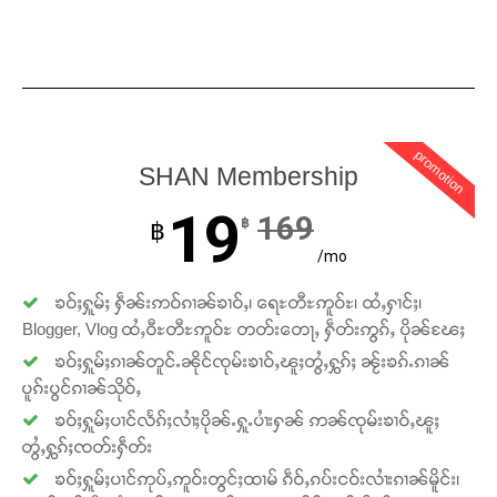
promotion
SHAN Membership
19
169
฿
฿
/mo
ၶဝ်ႈႁူမ်ႈ ႁဵၼ်းဢဝ်ၵၢၼ်ၶၢဝ်ႇ၊ ရေႊတီႊဢူဝ်ႊ၊ ထႆႇႁၢင်ႈ၊
Blogger, Vlog ထႆႇဝီႊတီႊဢူဝ်ႊ တတ်းတေႃႇ ႁဵတ်းဢွၵ်ႇ ပိုၼ်ၽႄႈ
ၶဝ်ႈႁူမ်ႈၵၢၼ်တူင်ႉၼိုင်ၸုမ်းၶၢဝ်ႇၽူႈတွႆႇႁွၵ်ႈ ၼႂ်းၶၵ်ႉၵၢၼ်
ပူၵ်းပွင်ၵၢၼ်သိုဝ်ႇ
ၶဝ်ႈႁူမ်ႈပၢင်လႅၵ်ႈလၢႆႈပိုၼ်ႉႁူႉပၢႆးႁၼ် ဢၼ်ၸုမ်းၶၢဝ်ႇၽူႈ
တွႆႇႁွၵ်ႈၸတ်းႁဵတ်း
ၶဝ်ႈႁူမ်ႈပၢင်ဢုပ်ႇဢူဝ်းတွင်ႈထၢမ် ၵဵဝ်ႇၵပ်းငဝ်းလၢႆးၵၢၼ်မိူင်း၊