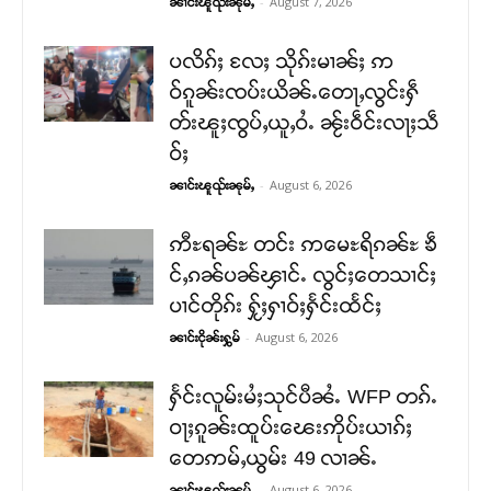
-
August 7, 2026
ၼၢင်းၽူၺ်းၼုမ်ႇ
ပလိၵ်ႈ လႄႈ သိုၵ်းမၢၼ်ႈ ဢ
ဝ်ၵူၼ်းၸပ်းယိၼ်ႉတေႃႇလွင်းႁဵ
တ်းၽူႈၸွပ်ႇယူႇဝႆႉ ၼႂ်းဝဵင်းလႃႈသဵ
ဝ်ႈ
-
August 6, 2026
ၼၢင်းၽူၺ်းၼုမ်ႇ
ဢီႊရၼ်ႊ တင်း ဢမေႊရိၵၼ်ႊ ၶဵ
င်ႇၵၼ်ပၼ်ၾၢင်ႉ လွင်ႈတေသၢင်ႈ
ပၢင်တိုၵ်း ႁႂ်ႈႁၢဝ်ႈႁႅင်းထႅင်ႈ
-
August 6, 2026
ၼၢင်းငိုၼ်းႁွမ်
ႁႅင်းလူမ်းမႆႈသုင်ပီၼႆႉ WFP တၵ်ႉ
ဝႃႈၵူၼ်းထူပ်းၽေးဢိုပ်းယၢၵ်ႈ
တေဢမ်ႇယွမ်း 49 လၢၼ်ႉ
-
August 6, 2026
ၼၢင်းၽူၺ်းၼုမ်ႇ