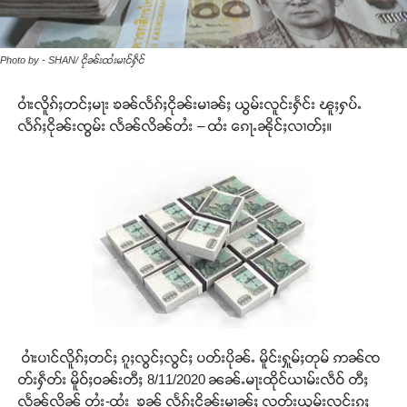
Photo by - SHAN/ ငိုၼ်းထႆးမၢင်ႁဵင်
ဝၢႆးလိူၵ်ႈတင်ႈမႃး ၶၼ်လႅၵ်ႈငိုၼ်းမၢၼ်ႈ ယွမ်းလူင်းႁႅင်း ၽူႈႁပ်ႉ
လႅၵ်ႈငိုၼ်းၸွမ်း လႅၼ်လိၼ်တႆး – ထႆး ၵေႃႉၼိုင်ႈလၢတ်ႈ။
ဝၢႆးပၢင်လိူၵ်ႈတင်ႈ ၵူႈလွင်ႈလွင်ႈ ပတ်းပိုၼ်ႉ မိူင်းႁူမ်ႈတုမ် ဢၼ်ၸ
တ်းႁဵတ်း မိူဝ်ႈဝၼ်းတီႈ 8/11/2020 ၼၼ်ႉမႃးထိုင်ယၢမ်းလဵဝ် တီႈ
လႅၼ်လိၼ် တႆး-ထႆး ၶၼ် လႅၵ်ႈငိုၼ်းမၢၼ်ႈ လူတ်းယွမ်းလူင်းၵူႈ