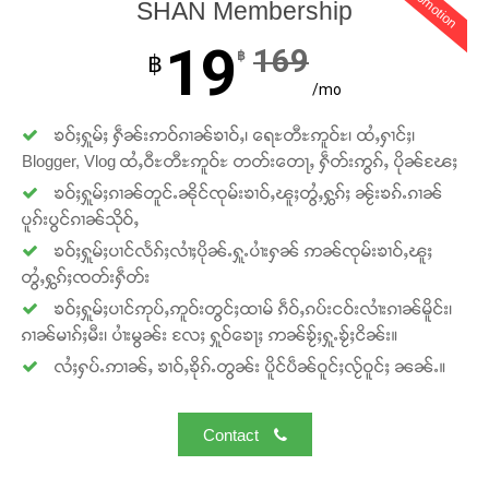
promotion
SHAN Membership
19
169
฿
฿
/mo
ၶဝ်ႈႁူမ်ႈ ႁဵၼ်းဢဝ်ၵၢၼ်ၶၢဝ်ႇ၊ ရေႊတီႊဢူဝ်ႊ၊ ထႆႇႁၢင်ႈ၊
Blogger, Vlog ထႆႇဝီႊတီႊဢူဝ်ႊ တတ်းတေႃႇ ႁဵတ်းဢွၵ်ႇ ပိုၼ်ၽႄႈ
ၶဝ်ႈႁူမ်ႈၵၢၼ်တူင်ႉၼိုင်ၸုမ်းၶၢဝ်ႇၽူႈတွႆႇႁွၵ်ႈ ၼႂ်းၶၵ်ႉၵၢၼ်
Support SHAN
ပူၵ်းပွင်ၵၢၼ်သိုဝ်ႇ
ၶဝ်ႈႁူမ်ႈပၢင်လႅၵ်ႈလၢႆႈပိုၼ်ႉႁူႉပၢႆးႁၼ် ဢၼ်ၸုမ်းၶၢဝ်ႇၽူႈ
တႃႇႁႂ်ႈသဵင်ၵၢင်ၸႂ်ၵူၼ်းမိူင်း ၵူႈတီႈၵူႈလႅၼ်ပေႃးတေၸွ
တွႆႇႁွၵ်ႈၸတ်းႁဵတ်း
တ်ႇ တူဝ်ႈလုမ်ႈၾႃႉၼၼ်ႉ ၶဝ်ႈႁူမ်ႈၵမ်ႉထႅမ် ၸုမ်းၶၢ
ၶဝ်ႈႁူမ်ႈပၢင်ဢုပ်ႇဢူဝ်းတွင်ႈထၢမ် ၵဵဝ်ႇၵပ်းငဝ်းလၢႆးၵၢၼ်မိူင်း၊
ဝ်ႇၽူႈတွႆႇႁွၵ်ႈ လႆႈယူႇၶႃႈဢေႃႈ။
ၵၢၼ်မၢၵ်ႈမီး၊ ပၢႆးမွၼ်း လႄႈ ႁူဝ်ၶေႃႈ ဢၼ်ၶႂ်ႈႁူႉၶႂ်ႈငိၼ်း။
လႆႈႁပ်ႉဢၢၼ်ႇ ၶၢဝ်ႇၶိုၵ်ႉတွၼ်း ပိူင်ပဵၼ်ဝူင်ႈလႂ်ဝူင်ႈ ၼၼ်ႉ။
Donate Now
Contact