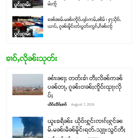
မႆႈၸႂ်
ပွင်ႈၵႂၢမ်း
ၶၼ်ၼမ်ႉမၼ်းၸိူဝ်ႉၾႆးဢမ်ႇၼိမ် ၊ ႁႃသိုဝ်ႉ
ယၢပ်ႇ ၵူၼ်းမိူင်းတႆးပွတ်းဢွၵ်ႇၵိၼ်းၸႂ်
ပွင်ႈၵႂၢမ်း
ၶၢဝ်ႇလိုၼ်းသုတ်း
ၼၢႆးၼႃႈ တတ်းၶၢႆ တီႈလိၼ်ဢၼ်
ပၼ်တႃႇ ၵူၼ်းဝၢၼ်ႈၸိူဝ်းၺႃးလို
ပ်ႈ
-
August 7, 2026
ယိင်းသဵဝ်ႈၶၢဝ်
ယူႊၶရဵၼ်ႊ ယိုဝ်းႁူင်းၸၢၵ်ႈႁုင်ၼ
မ်ႉမၼ်းမဵၼ်မိူင်းရတ်ႉသျႃႊသွင်တီႈ