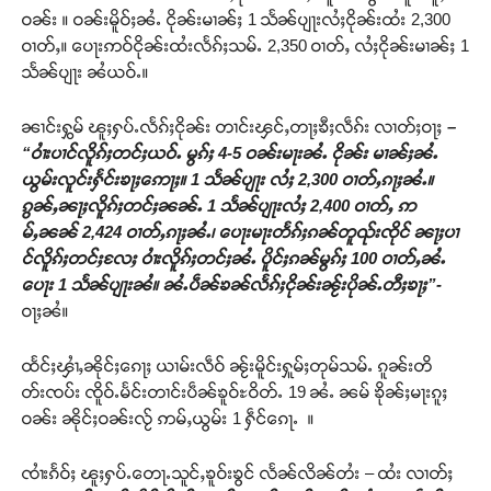
ဝၼ်း ။ ဝၼ်းမိူဝ်ႈၼႆႉ ငိုၼ်းမၢၼ်ႈ 1 သႅၼ်ပျႃးလႆႈငိုၼ်းထႆး 2,300
ဝၢတ်ႇ။ ပေႃးဢဝ်ငိုၼ်းထႆးလႅၵ်ႈသမ်ႉ 2,350 ဝၢတ်ႇ လႆႈငိုၼ်းမၢၼ်ႈ 1
သႅၼ်ပျႃး ၼႆယဝ်ႉ။
ၼၢင်းႁွမ် ၽူႈႁပ်ႉလႅၵ်ႈငိုၼ်း တၢင်းၾင်ႇတႃႈၶီႈလဵၵ်း လၢတ်ႈဝႃႈ
–
“ဝၢႆးပၢင်လိူၵ်ႈတင်ႈယဝ်ႉ မွၵ်ႈ 4-5 ဝၼ်းမႃးၼႆႉ ငိုၼ်း မၢၼ်ႈၼႆႉ
ယွမ်းလူင်းႁႅင်းၶႃႈဢေႃႈ။ 1 သႅၼ်ပျႃး လႆႈ 2
,300 ဝၢတ်ႇၵႃႈၼႆႉ။
ၵွၼ်ႇၼႃႈလိူၵ်ႈတင်ႈၼၼ်ႉ 1 သႅၼ်ပျႃးလႆႈ 2,400 ဝၢတ်ႇ ဢ
မ်ႇၼၼ် 2,424 ဝၢတ်ႇၵႃႈၼႆႉ၊ ပေႃးမႃးတႅၵ်ႈၵၼ်တူၺ်းၸိုင် ၼႃႈပၢ
င်လိူၵ်ႈတင်ႈလႄႈ ဝၢႆးလိူၵ်ႈတင်ႈၼႆႉ ပိူင်ႈၵၼ်မွၵ်ႈ 100 ဝၢတ်ႇၼႆႉ
ပေႃး 1 သႅၼ်ပျႃးၼႆ။ ၼႆႉပဵၼ်ၶၼ်လႅၵ်ႈငိုၼ်းၼႂ်းပိုၼ်ႉတီႈၶႃႈ”-
ဝႃႈၼႆ။
ထႅင်ႈၾၢႆႇၼိုင်ႈၵေႃႈ ယၢမ်းလဵဝ် ၼႂ်းမိူင်းႁူမ်ႈတုမ်သမ်ႉ ၵူၼ်းတိ
တ်းၸပ်း ၸိူဝ်ႉမႅင်းတၢင်းပဵၼ်ၶူဝ်ႊဝိတ်ႉ 19 ၼႆႉ ၼမ် ၶိုၼ်ႈမႃးၵူႈ
ဝၼ်း ၼိုင်ႈဝၼ်းလႂ် ဢမ်ႇယွမ်း 1 ႁဵင်ၵေႃႉ ။
ၸၢႆးၵႅဝ်ႈ ၽူႈႁပ်ႉတေႃႉသူင်ႇၶူဝ်းၶွင် လႅၼ်လိၼ်တႆး – ထႆး လၢတ်ႈ