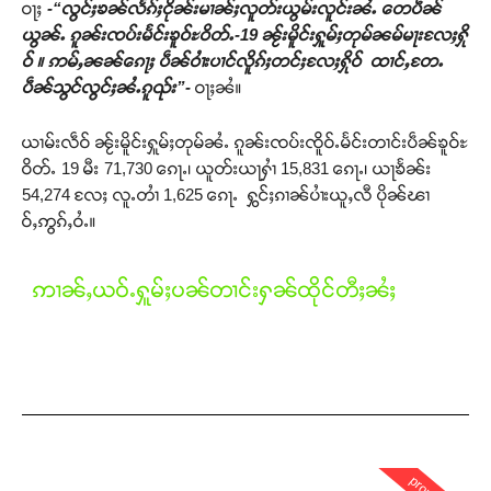
ဝႃႈ
-“လွင်ႈၶၼ်လႅၵ်ႈငိုၼ်းမၢၼ်ႈလူတ်းယွမ်းလူင်းၼႆႉ တေပဵၼ်
ယွၼ်ႉ ၵူၼ်းၸပ်းမႅင်းၶူဝ်ႊဝိတ်ႉ-19 ၼႂ်းမိူင်းႁူမ်ႈတုမ်ၼမ်မႃးလႄႈႁို
ဝ် ။ ဢမ်ႇၼၼ်ၵေႃႈ ပဵၼ်ဝၢႆးပၢင်လိူၵ်ႈတင်ႈလႄႈႁိုဝ် ထၢင်ႇတႄႉ
ပဵၼ်သွင်လွင်ႈၼႆႉၵူၺ်း”-
ဝႃႈၼႆ။
ယၢမ်းလဵဝ် ၼႂ်းမိူင်းႁူမ်ႈတုမ်ၼႆႉ ၵူၼ်းၸပ်းၸိူဝ်ႉမႅင်းတၢင်းပဵၼ်ၶူဝ်ႊ
ဝိတ်ႉ 19 မီး 71,730 ၵေႃႉ၊ ယူတ်းယႃႁၢႆ 15,831 ၵေႃႉ၊ ယႃၶႅၼ်း
54,274 လႄႈ လူႉတၢႆ 1,625 ၵေႃႉ ႁွင်ႈၵၢၼ်ပၢႆးယူႇလီ ပိုၼ်ၽၢ
ဝ်ႇဢွၵ်ႇဝႆႉ။
ဢၢၼ်ႇယဝ်ႉႁူမ်ႈပၼ်တၢင်းႁၼ်ထိုင်တီႈၼႆႈ