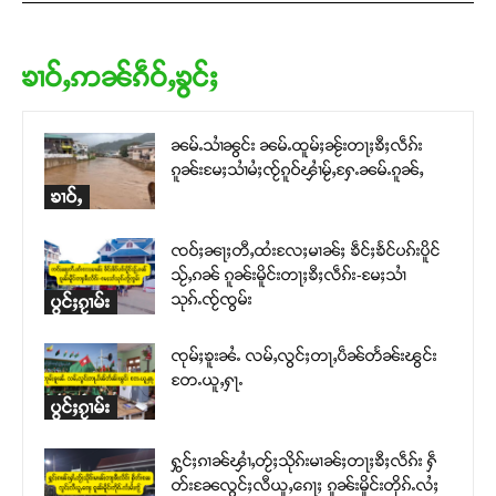
ၶၢဝ်ႇဢၼ်ၵဵဝ်ႇၶွင်ႈ
ၼမ်ႉသၢႆၼွင်း ၼမ်ႉထူမ်ႈၼႂ်းတႃႈၶီႈလဵၵ်း
ၵူၼ်းမႄႈသၢႆမႆႈၸႂ်ၵူဝ်ၾၢႆမႂ်ႇႁႄႉၼမ်ႉၵူၼ်ႇ
ၶၢဝ်ႇ
ၸဝ်ႈၼႃႈတီႇထႆးလႄႈမၢၼ်ႈ ၶဵင်ႈၶႅင်ပၵ်းပိူင်
သႂ်ႇၵၼ် ၵူၼ်းမိူင်းတႃႈၶီႈလဵၵ်း-မႄႈသၢႆ
သုၵ်ႉၸႂ်ၸွမ်း
ပွင်ႈၵႂၢမ်း
ၸုမ်ႈၶူးၼႆႉ လမ်ႇလွင်ႈတႃႇပဵၼ်တႅၼ်းၽွင်း
တႄႉယူႇႁႃႉ
ပွင်ႈၵႂၢမ်း
ႁွင်ႈၵၢၼ်ၾၢႆႇတႂ်ႈသိုၵ်းမၢၼ်ႈတႃႈၶီႈလဵၵ်း ႁဵ
တ်းၼႄလွင်ႈလီယူႇၵေႃႈ ၵူၼ်းမိူင်းတိုၵ်ႉလႆႈ