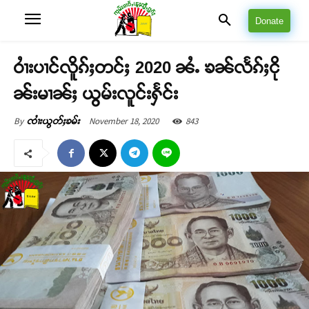
Donate
ဝၢႆးပၢင်လိူၵ်ႈတင်ႈ 2020 ၼႆႉ ၶၼ်လႅၵ်ႈငို
ၼ်းမၢၼ်ႈ ယွမ်းလူင်းႁႅင်း
November 18, 2020
843
By
ၸၢႆးယွတ်ႈၶမ်း