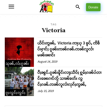
Donate
TAG
Victoria
ယိင်းဢွၼ်ႇ Victoria ဢႃယု 3 ၶူပ်ႇ ၸိၶႅ
ပ်းႁၢင်ႈ ၵူၼ်းဢၼ်ၵၼ်ႉၸၼ်လူလၢႆ
မၼ်းၼၢင်း
August 14, 2019
သုၼ်ႇလႆႈၵူၼ်း
ပီႈၼွင်ႉၵူၼ်းမိူင်းလႃႈသဵဝ်ႈ ႁူမ်ႈၵၼ်ပႆတၢ
င်းၼေၵၢင်ၸႂ် သၢၼ်ၶတ်း လွ
င်ႈၵၼ်ႉၸၼ်လူလၢႆလုၵ်ႈဢွၼ်ႇ
July 15, 2019
ၵူႈလွင်ႈလွင်ႈ