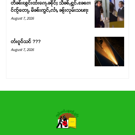
တႅၼ်းၽွင်းထႆးၵေႃႉၼိုင်ႈ သႅၼ်ႇႁွင်ႉၼႄၵၢ
င်ၸႂ်တေႃႇ မိၼ်းဢွင်ႇလၢႆႇ ၼႂ်းလုမ်းသၽႃး
Donate Now
August 7, 2026
တႆးၵူဝ်သင် ???
August 7, 2026