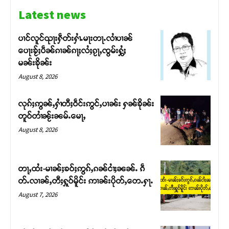
Latest news
ပၢင်လူင်ၺႃးႁဵတ်းႁၢႆႉမႃးတႃႉလၢႆပၢၼ် ​​
ပေႃးၶႂ်ႈပဵၼ်ၵၢၼ်ၵႃႈလႆႈၵႂႃႇၸွမ်းႁွႆႈ
မၼ်းၶိုၼ်း
August 8, 2026
လုၵ်ႈဢွၼ်ႇႁၢႆတီႈဝဵင်းဢွင်ႇပၢၼ်း ႁၼ်ၶိုၼ်း
တူဝ်တၢႆၼႂ်းၼမ်ႉမေႃႇ
August 8, 2026
Support SHAN
တႃႇထႆး-မၢၼ်ႈၶဝ်ႈဢွၵ်ႇၵၼ်ငၢႆႈၼၼ်ႉ ၵဵ
တ်ႉလၢၼ်ႇတီႈႁူဝ်မိူင်း ဢၢၼ်းပိုတ်ႇတေႉႁႃႉ
တႃႇႁႂ်ႈသဵင်ၵၢင်ၸႂ်ၵူၼ်းမိူင်း ၵူႈတီႈၵူႈလႅၼ်ပေႃးတေၸွ
August 7, 2026
တ်ႇ တူဝ်ႈလုမ်ႈၾႃႉၼၼ်ႉ ၶဝ်ႈႁူမ်ႈၵမ်ႉထႅမ် ၸုမ်းၶၢ
ဝ်ႇၽူႈတွႆႇႁွၵ်ႈ လႆႈယူႇၶႃႈဢေႃႈ။