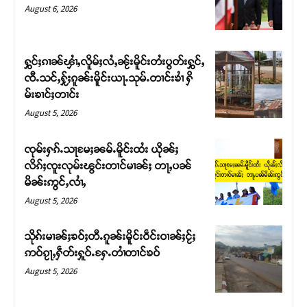
August 6, 2026
ႁွင်ႈၵၢၼ်ၾၢႆႇလိူမ်ႈလႆႇၼႂ်းမိူင်းတႆးပွတ်းႁွင်ႇ
ၸီႉသင်ႇႁႂ်ႈၵူၼ်းမိူင်းယႃႉသုမ်ႉတၢင်းၶၢႆ ႁိ
မ်းၶၢင်ႈတၢင်း
August 5, 2026
ၸုမ်းႁၵ်ႉသႃမႄႈၼမ်ႉမိူင်းထႆး ယိုၼ်ႈ
လိၵ်ႈၸူးလုမ်းၽွင်းတၢင်မၢၼ်ႈ တႃႇပၼ်
မိၼ်းဢွင်ႇလၢႆႇ
Support SHAN
August 5, 2026
တႃႇႁႂ်ႈသဵင်ၵၢင်ၸႂ်ၵူၼ်းမိူင်း ၵူႈတီႈၵူႈလႅၼ်ပေႃးတေၸွ
တ်ႇ တူဝ်ႈလုမ်ႈၾႃႉၼၼ်ႉ ၶဝ်ႈႁူမ်ႈၵမ်ႉထႅမ် ၸုမ်းၶၢ
သိုၵ်းမၢၼ်ႈၶဝ်ႈတီႉၵူၼ်းမိူင်းဝဵင်းဝၢၼ်ႈငႂ်ႈ
ဝ်ႇၽူႈတွႆႇႁွၵ်ႈ လႆႈယူႇၶႃႈဢေႃႈ။
ဢဝ်ၵႂႃႇႁဵတ်းႁူဝ်ႉႁႄႉတၢႆတၢင်ၶဝ်
August 5, 2026
Donate Now