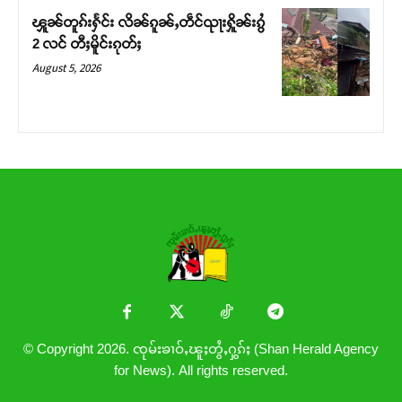
ၾူၼ်တူၵ်းႁႅင်း လိၼ်ၵူၼ်ႇတဵင်ၺႃးႁိူၼ်းၵွႆ
2 လင် တီႈမိူင်းၵုတ်ႈ
August 5, 2026
© Copyright 2026. ၸုမ်းၶၢဝ်ႇၽူႈတွႆႇႁွၵ်ႈ (Shan Herald Agency
for News). All rights reserved.