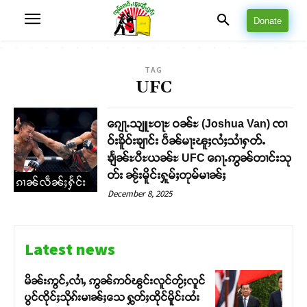
Donate
TAG
UFC
ၵျေႃႉသျူႊဝႃႊ ဝၼ်ႊ (Joshua Van) ၸၢ
ဝ်းၶိူဝ်းၶျၢင်း ပဵၼ်မႃးၽူႈလႆႈသၢႆႁတ်ႉ
ၶျႅၼ်ႊပီႊယၼ်ႊ UFC ၵေႃႉဢွၼ်တၢင်းသု
တ်း ၼႂ်းမိူင်းႁူမ်ႈတုမ်မၢၼ်ႈ
ၵၢၼ်လဵၼ်ႈႁႅင်း
December 8, 2025
Latest news
မိၼ်းဢွင်ႇလၢႆႇ ဢွၼ်ဢဝ်ၽွင်းလူင်တႂ်ႈလူင်
ပွင်ၸိုင်ႈသိုၵ်းမၢၼ်ႈသေ ႁွတ်ႈထိုင်မိူင်းထႆး