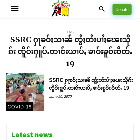
Donate
TAG
SSRC ႁႃၶဝ်ႈသၢၼ် ၸွႆႈတႆးပၢႆႈၽေးသို
ၵ်း ၸိူဝ်းႁူပ်ႉတၢင်းယၢပ်ႇ ၶၢဝ်းၶူဝ်ႊဝိတ်ႉ
19
SSRC ႁႃၶဝ်ႈသၢၼ် ၸွႆႈတႆးပၢႆႈၽေးသိုၵ်း
ၸိူဝ်းႁူပ်ႉတၢင်းယၢပ်ႇ ၶၢဝ်းၶူဝ်ႊဝိတ်ႉ 19
June 20, 2020
COVID-19
Latest news