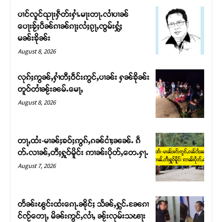
ပၢင်လူင်ၺႃးႁဵတ်းႁၢႆႉမႃးတႃႉလၢႆပၢၼ် ​​
ပေႃးၶႂ်ႈပဵၼ်ၵၢၼ်ၵႃႈလႆႈၵႂႃႇၸွမ်းႁွႆႈ
မၼ်းၶိုၼ်း
August 8, 2026
လုၵ်ႈဢွၼ်ႇႁၢႆတီႈဝဵင်းဢွင်ႇပၢၼ်း ႁၼ်ၶိုၼ်း
တူဝ်တၢႆၼႂ်းၼမ်ႉမေႃႇ
August 8, 2026
တႃႇထႆး-မၢၼ်ႈၶဝ်ႈဢွၵ်ႇၵၼ်ငၢႆႈၼၼ်ႉ ၵဵ
Support SHAN
တ်ႉလၢၼ်ႇတီႈႁူဝ်မိူင်း ဢၢၼ်းပိုတ်ႇတေႉႁႃႉ
August 7, 2026
တႃႇႁႂ်ႈသဵင်ၵၢင်ၸႂ်ၵူၼ်းမိူင်း ၵူႈတီႈၵူႈလႅၼ်ပေႃးတေၸွ
တ်ႇ တူဝ်ႈလုမ်ႈၾႃႉၼၼ်ႉ ၶဝ်ႈႁူမ်ႈၵမ်ႉထႅမ် ၸုမ်းၶၢ
ဝ်ႇၽူႈတွႆႇႁွၵ်ႈ လႆႈယူႇၶႃႈဢေႃႈ။
တႅၼ်းၽွင်းထႆးၵေႃႉၼိုင်ႈ သႅၼ်ႇႁွင်ႉၼႄၵၢ
င်ၸႂ်တေႃႇ မိၼ်းဢွင်ႇလၢႆႇ ၼႂ်းလုမ်းသၽႃး