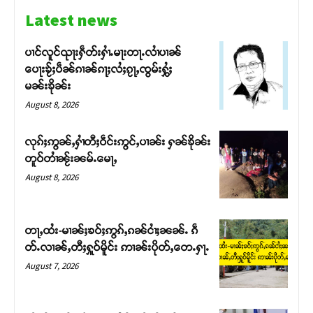
Latest news
ပၢင်လူင်ၺႃးႁဵတ်းႁၢႆႉမႃးတႃႉလၢႆပၢၼ် ​​
ပေႃးၶႂ်ႈပဵၼ်ၵၢၼ်ၵႃႈလႆႈၵႂႃႇၸွမ်းႁွႆႈ
မၼ်းၶိုၼ်း
August 8, 2026
လုၵ်ႈဢွၼ်ႇႁၢႆတီႈဝဵင်းဢွင်ႇပၢၼ်း ႁၼ်ၶိုၼ်း
တူဝ်တၢႆၼႂ်းၼမ်ႉမေႃႇ
August 8, 2026
Support SHAN
တႃႇထႆး-မၢၼ်ႈၶဝ်ႈဢွၵ်ႇၵၼ်ငၢႆႈၼၼ်ႉ ၵဵ
တ်ႉလၢၼ်ႇတီႈႁူဝ်မိူင်း ဢၢၼ်းပိုတ်ႇတေႉႁႃႉ
တႃႇႁႂ်ႈသဵင်ၵၢင်ၸႂ်ၵူၼ်းမိူင်း ၵူႈတီႈၵူႈလႅၼ်ပေႃးတေၸွ
August 7, 2026
တ်ႇ တူဝ်ႈလုမ်ႈၾႃႉၼၼ်ႉ ၶဝ်ႈႁူမ်ႈၵမ်ႉထႅမ် ၸုမ်းၶၢ
ဝ်ႇၽူႈတွႆႇႁွၵ်ႈ လႆႈယူႇၶႃႈဢေႃႈ။