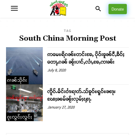
Donate
TAG
South China Morning Post
ဢမေႊရိၵၼ်ႊတင်းၶႄႇ ပိုဝ်းၶူၼ်ငီႇၶဵဝ်ႈ
တေႃႇၵၼ် ၼႂ်းပၢင်ႇလၢႆႇၶႄႇၸၢၼ်း
July 8, 2020
ၵၢၼ်သိုၵ်း
ၸိူဝ်ႉမႅင်းဝၢႆးရၢတ်ႉသ်ၶူဝ်ႊရူဝ်ႊၼႃႊ
ၽႄႈၼမ်ၼႂ်းလုမ်ႈၾႃႉ
January 27, 2020
ၵူႈလွင်ႈလွင်ႈ