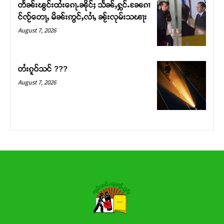
တႅၼ်းၽွင်းထႆးၵေႃႉၼိုင်ႈ သႅၼ်ႇႁွင်ႉၼႄၵၢ
င်ၸႂ်တေႃႇ မိၼ်းဢွင်ႇလၢႆႇ ၼႂ်းလုမ်းသၽႃး
Donate Now
August 7, 2026
တႆးၵူဝ်သင် ???
August 7, 2026