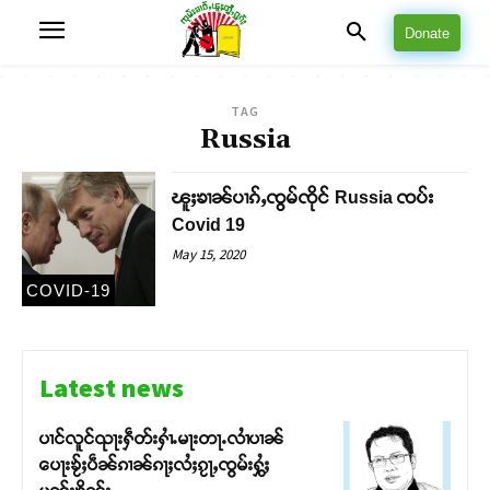
Donate
TAG
Russia
ၽူႈၶၢၼ်ပၢၵ်ႇၸွမ်ၸိုင် Russia ၸပ်း
Covid 19
May 15, 2020
COVID-19
Latest news
ပၢင်လူင်ၺႃးႁဵတ်းႁၢႆႉမႃးတႃႉလၢႆပၢၼ် ​​
ပေႃးၶႂ်ႈပဵၼ်ၵၢၼ်ၵႃႈလႆႈၵႂႃႇၸွမ်းႁွႆႈ