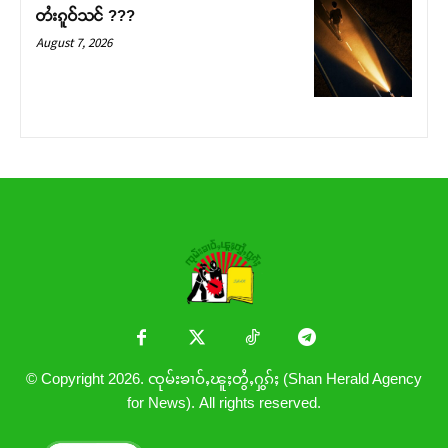
တႆးၵူဝ်သင် ???
August 7, 2026
© Copyright 2026. ၸုမ်းၶၢဝ်ႇၽူႈတွႆႇႁွၵ်ႈ (Shan Herald Agency
for News). All rights reserved.