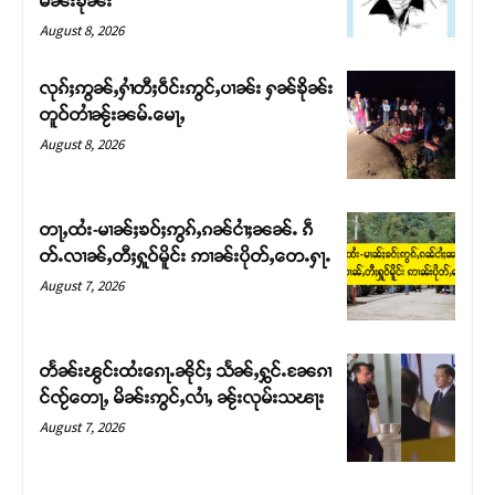
မၼ်းၶိုၼ်း
August 8, 2026
လုၵ်ႈဢွၼ်ႇႁၢႆတီႈဝဵင်းဢွင်ႇပၢၼ်း ႁၼ်ၶိုၼ်း
တူဝ်တၢႆၼႂ်းၼမ်ႉမေႃႇ
August 8, 2026
တႃႇထႆး-မၢၼ်ႈၶဝ်ႈဢွၵ်ႇၵၼ်ငၢႆႈၼၼ်ႉ ၵဵ
တ်ႉလၢၼ်ႇတီႈႁူဝ်မိူင်း ဢၢၼ်းပိုတ်ႇတေႉႁႃႉ
August 7, 2026
Support SHAN
တႃႇႁႂ်ႈသဵင်ၵၢင်ၸႂ်ၵူၼ်းမိူင်း ၵူႈတီႈၵူႈလႅၼ်ပေႃးတေၸွ
တႅၼ်းၽွင်းထႆးၵေႃႉၼိုင်ႈ သႅၼ်ႇႁွင်ႉၼႄၵၢ
တ်ႇ တူဝ်ႈလုမ်ႈၾႃႉၼၼ်ႉ ၶဝ်ႈႁူမ်ႈၵမ်ႉထႅမ် ၸုမ်းၶၢ
င်ၸႂ်တေႃႇ မိၼ်းဢွင်ႇလၢႆႇ ၼႂ်းလုမ်းသၽႃး
ဝ်ႇၽူႈတွႆႇႁွၵ်ႈ လႆႈယူႇၶႃႈဢေႃႈ။
August 7, 2026
Donate Now