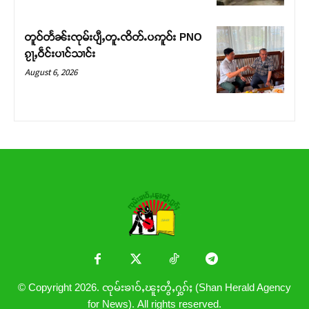
တူဝ်တႅၼ်းၸုမ်းပျီႇတူႉၸိတ်ႉပဢူဝ်း PNO
ၵႂႃႇဝဵင်းပၢင်သၢင်း
August 6, 2026
© Copyright 2026. ၸုမ်းၶၢဝ်ႇၽူႈတွႆႇႁွၵ်ႈ (Shan Herald Agency
for News). All rights reserved.