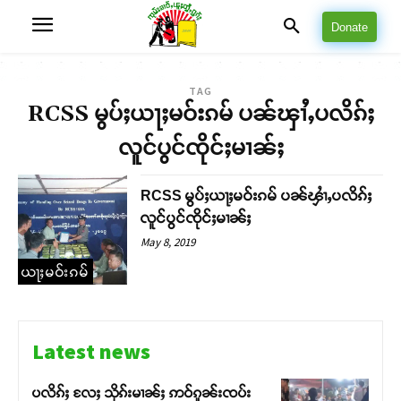
Donate
TAG
RCSS မွပ်ႈယႃႈမဝ်းၵမ် ပၼ်ၾၢႆႇပလိၵ်ႈ
လူင်ပွင်ၸိုင်ႈမၢၼ်ႈ
RCSS မွပ်ႈယႃႈမဝ်းၵမ် ပၼ်ၾၢႆႇပလိၵ်ႈ
လူင်ပွင်ၸိုင်ႈမၢၼ်ႈ
May 8, 2019
ယႃႈမဝ်းၵမ်
Latest news
ပလိၵ်ႈ လႄႈ သိုၵ်းမၢၼ်ႈ ဢဝ်ၵူၼ်းၸပ်း