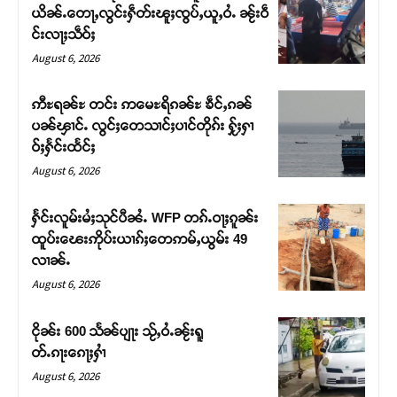
ယိၼ်ႉတေႃႇလွင်းႁဵတ်းၽူႈၸွပ်ႇယူႇဝႆႉ ၼႂ်းဝဵ
င်းလႃႈသဵဝ်ႈ
August 6, 2026
ဢီႊရၼ်ႊ တင်း ဢမေႊရိၵၼ်ႊ ၶဵင်ႇၵၼ်
ပၼ်ၾၢင်ႉ လွင်ႈတေသၢင်ႈပၢင်တိုၵ်း ႁႂ်ႈႁၢ
ဝ်ႈႁႅင်းထႅင်ႈ
August 6, 2026
ႁႅင်းလူမ်းမႆႈသုင်ပီၼႆႉ WFP တၵ်ႉဝႃႈၵူၼ်း
ထူပ်းၽေးဢိုပ်းယၢၵ်ႈတေဢမ်ႇယွမ်း 49
Support SHAN
လၢၼ်ႉ
August 6, 2026
တႃႇႁႂ်ႈသဵင်ၵၢင်ၸႂ်ၵူၼ်းမိူင်း ၵူႈတီႈၵူႈလႅၼ်ပေႃးတေၸွ
တ်ႇ တူဝ်ႈလုမ်ႈၾႃႉၼၼ်ႉ ၶဝ်ႈႁူမ်ႈၵမ်ႉထႅမ် ၸုမ်းၶၢ
ငိုၼ်း 600 သႅၼ်ပျႃး သႂ်ႇဝႆႉၼႂ်းရူ
ဝ်ႇၽူႈတွႆႇႁွၵ်ႈ လႆႈယူႇၶႃႈဢေႃႈ။
တ်ႉၵႃးၵေႃႈႁၢႆ
August 6, 2026
Donate Now