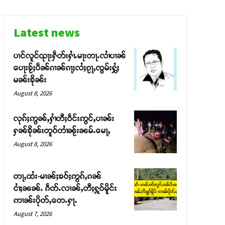
Latest news
ပၢင်လူင်ၺႃးႁဵတ်းႁၢႆႉမႃးတႃႉလၢႆပၢၼ် ​​
ပေႃးၶႂ်ႈပဵၼ်ၵၢၼ်ၵႃႈလႆႈၵႂႃႇၸွမ်းႁွႆႈ
မၼ်းၶိုၼ်း
August 8, 2026
လုၵ်ႈဢွၼ်ႇႁၢႆတီႈဝဵင်းဢွင်ႇပၢၼ်း
ႁၼ်ၶိုၼ်းတူဝ်တၢႆၼႂ်းၼမ်ႉမေႃႇ
August 8, 2026
တႃႇထႆး-မၢၼ်ႈၶဝ်ႈဢွၵ်ႇၵၼ်
ငၢႆႈၼၼ်ႉ ၵဵတ်ႉလၢၼ်ႇတီႈႁူဝ်မိူင်း
ဢၢၼ်းပိုတ်ႇတေႉႁႃႉ
August 7, 2026