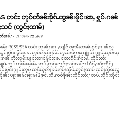
 တင်း တူဝ်တႅၼ်းၶိုၵ်ႉတွၼ်းမိူင်းၶႄႇ ႁူပ်ႉၵၼ်
ႈသင် (တွင်ႈထၢမ်)
တ်ႈၶမ်း
-
January 28, 2019
ႅၼ်း RCSS/SSA တင်း သုၼ်ႊၵေႃႇသျႅင် ၽူႈမီးၸၼ်ႉႁွင်ႈၵၢၼ်လူ
ၼွၵ်ႈမိူင်း မိူင်းၶႄႇ တူဝ်တႅၼ်းၶိုၵ်ႉ တွၼ်းဢေႊသျိူဝ်ႊ ႁူပ်ႉထူပ်းဢု
်းၵၼ် တီႈလုမ်းၽွင်းတၢင်မိူင်းၶႄႇ ၸႄႈဝဵင်းၵဵင်းမႆႇ ၸိုင်ႈထႆး
ပ်ႉထူပ်း ၵၼ်ၼၼ်ႉ ဢုပ်ႇဢူဝ်းလွင်ႈသင်လၢႆလၢႆ ၵဵဝ်ႇၵပ်းၸိုင်ႈ
င်းမိူင်းႁူမ်ႈတုမ် ၸၢႆးယွတ်ႈၶမ်းၵပ်းသိုပ်ႇတွင်ႈထၢမ် ၸဝ်ႈသိုၵ်းလူ
းငိုၼ်း ၽူႈၼမ်းၼႂ်းမၢႆ 2 ၶွင်ႇသီႇဢဝ်ၶိုၼ်းၸိုင်ႈတႆး/ တပ်ႉသိုၵ်းၸိုင်ႈ