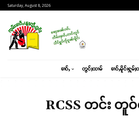
Saturday, August 8, 2026
ၶၢဝ်ႇ
တွင်ႈထၢမ်
ၶၢဝ်ႇမိူင်းႁူမ်ႈ
RCSS တင်း တူဝ်တႅ