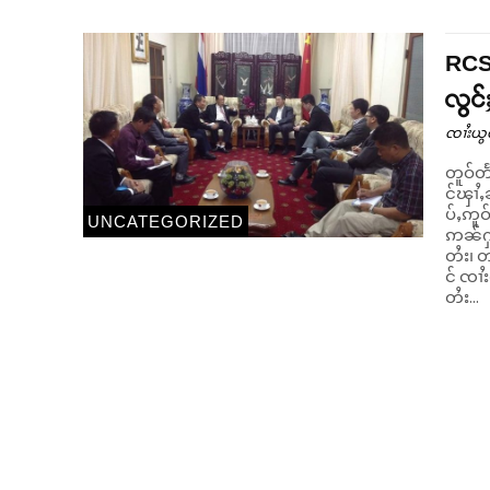
RCSS
လွင်
ၸၢႆးယွ
တူဝ်တ
င်ၾၢႆႇ
ပ်ႇဢူဝ
UNCATEGORIZED
ဢၼ်ႁူ
တႆး၊ တ
င် ၸၢႆ
တႆး...