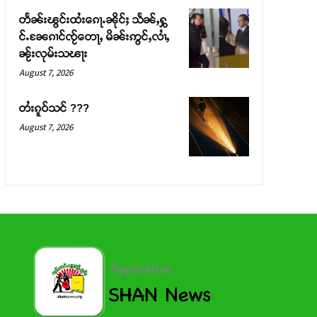
တႅၼ်းၽွင်းထႆးၵေႃႉၼိုင်ႈ သႅၼ်ႇႁွ
င်ႉၼႄၵၢင်ၸႂ်တေႃႇ မိၼ်းဢွင်ႇလၢႆႇ
ၼႂ်းလုမ်းသၽႃး
August 7, 2026
တႆးၵူဝ်သင် ???
August 7, 2026