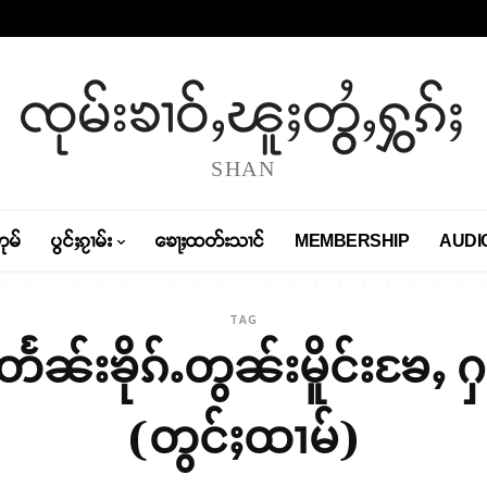
ၸုမ်းၶၢဝ်ႇၽူႈတွႆႇႁွၵ်ႈ
SHAN
တုမ်
ပွင်ႈၵႂၢမ်း
ၶေႃႈထတ်းသၢင်
MEMBERSHIP
AUDI
TAG
ၼ်းၶိုၵ်ႉတွၼ်းမိူင်းၶႄႇ 
(တွင်ႈထၢမ်)