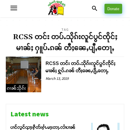
Donate
TAG
RCSS တင်း တပ်ႉသိုၵ်းလူင်ပွင်ၸိုင်ႈ
မၢၼ်ႈ ႁူပ်ႉၵၼ် တီႈၼေႇပျီႇတေႃႇ
RCSS တင်း တပ်ႉသိုၵ်းလူင်ပွင်ၸိုင်ႈ
မၢၼ်ႈ ႁူပ်ႉၵၼ် တီႈၼေႇပျီႇတေႃႇ
March 13, 2019
ၵၢၼ်သိုၵ်း
Latest news
ပၢင်လူင်ၺႃးႁဵတ်းႁၢႆႉမႃးတႃႉလၢႆပၢၼ် ​​