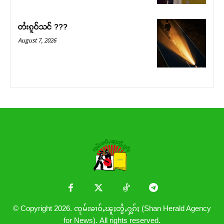
တႆးၵူဝ်သင် ???
August 7, 2026
© Copyright 2026. ၸုမ်းၶၢဝ်ႇၽူႈတွႆႇႁွၵ်ႈ (Shan Herald Agency
for News). All rights reserved.