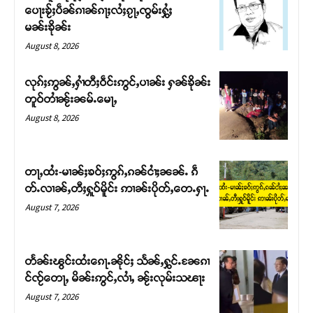
ပေႃးၶႂ်ႈပဵၼ်ၵၢၼ်ၵႃႈလႆႈၵႂႃႇၸွမ်းႁွႆႈ
မၼ်းၶိုၼ်း
August 8, 2026
လုၵ်ႈဢွၼ်ႇႁၢႆတီႈဝဵင်းဢွင်ႇပၢၼ်း ႁၼ်ၶိုၼ်း
တူဝ်တၢႆၼႂ်းၼမ်ႉမေႃႇ
August 8, 2026
တႃႇထႆး-မၢၼ်ႈၶဝ်ႈဢွၵ်ႇၵၼ်ငၢႆႈၼၼ်ႉ ၵဵ
တ်ႉလၢၼ်ႇတီႈႁူဝ်မိူင်း ဢၢၼ်းပိုတ်ႇတေႉႁႃႉ
Support SHAN
August 7, 2026
တႃႇႁႂ်ႈသဵင်ၵၢင်ၸႂ်ၵူၼ်းမိူင်း ၵူႈတီႈၵူႈလႅၼ်ပေႃးတေၸွ
တ်ႇ တူဝ်ႈလုမ်ႈၾႃႉၼၼ်ႉ ၶဝ်ႈႁူမ်ႈၵမ်ႉထႅမ် ၸုမ်းၶၢ
တႅၼ်းၽွင်းထႆးၵေႃႉၼိုင်ႈ သႅၼ်ႇႁွင်ႉၼႄၵၢ
ဝ်ႇၽူႈတွႆႇႁွၵ်ႈ လႆႈယူႇၶႃႈဢေႃႈ။
င်ၸႂ်တေႃႇ မိၼ်းဢွင်ႇလၢႆႇ ၼႂ်းလုမ်းသၽႃး
August 7, 2026
Donate Now