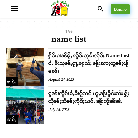
Donate
TAG
name list
ႁႅင်းၵၢၼ်မႂ်ႇ ၸိူဝ်းလူင်းၸိုဝ်ႈ Name List
ဝႆႉ မီးသုၼ်ႇၵႂႃႇမႃးလႆႈ ၼႂ်းၸႄႈတွၼ်ႈၽႂ်
မၼ်း
August 24, 2023
ၶၢဝ်ႇ
ၵူၼ်းၸိူဝ်းပႆႇမီးဝႂ်သင် ယူႇၼႂ်းမိူင်းထႆး ႁႂ်ႈ
ယိုၼ်ႈသဵၼ်ႈၸိုဝ်ႈယဝ်ႉ ၼႂ်းလိူၼ်ၼႆႉ
July 26, 2023
ၶၢဝ်ႇ