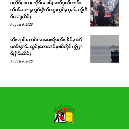
ပလိၵ်ႈ လႄႈ သိုၵ်းမၢၼ်ႈ ဢဝ်ၵူၼ်းၸပ်း
ယိၼ်ႉတေႃႇလွင်းႁဵတ်းၽူႈၸွပ်ႇယူႇဝႆႉ ၼႂ်းဝဵ
Donate Now
င်းလႃႈသဵဝ်ႈ
August 6, 2026
ဢီႊရၼ်ႊ တင်း ဢမေႊရိၵၼ်ႊ ၶဵင်ႇၵၼ်
ပၼ်ၾၢင်ႉ လွင်ႈတေသၢင်ႈပၢင်တိုၵ်း ႁႂ်ႈႁၢ
ဝ်ႈႁႅင်းထႅင်ႈ
August 6, 2026