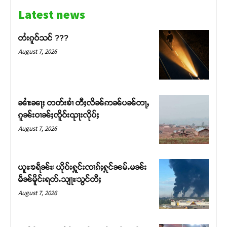
Latest news
တႆးၵူဝ်သင် ???
August 7, 2026
ၼၢႆးၼႃႈ တတ်းၶၢႆ တီႈလိၼ်ဢၼ်ပၼ်တႃႇ
ၵူၼ်းဝၢၼ်ႈၸိူဝ်းၺႃးလိုပ်ႈ
August 7, 2026
Support SHAN
ယူႊၶရဵၼ်ႊ ယိုဝ်းႁူင်းၸၢၵ်ႈႁုင်ၼမ်ႉမၼ်း
မဵၼ်မိူင်းရတ်ႉသျႃႊသွင်တီႈ
တႃႇႁႂ်ႈသဵင်ၵၢင်ၸႂ်ၵူၼ်းမိူင်း ၵူႈတီႈၵူႈလႅၼ်ပေႃးတေၸွ
August 7, 2026
တ်ႇ တူဝ်ႈလုမ်ႈၾႃႉၼၼ်ႉ ၶဝ်ႈႁူမ်ႈၵမ်ႉထႅမ် ၸုမ်းၶၢ
ဝ်ႇၽူႈတွႆႇႁွၵ်ႈ လႆႈယူႇၶႃႈဢေႃႈ။