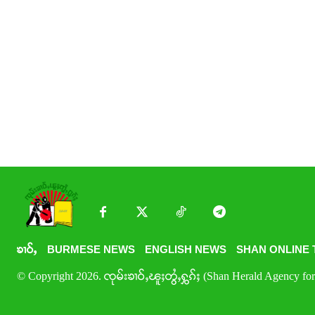
ၶၢဝ်ႇ
BURMESE NEWS
ENGLISH NEWS
SHAN ONLINE 
© Copyright 2026. ၸုမ်းၶၢဝ်ႇၽူႈတွႆႇႁွၵ်ႈ (Shan Herald Agency for 