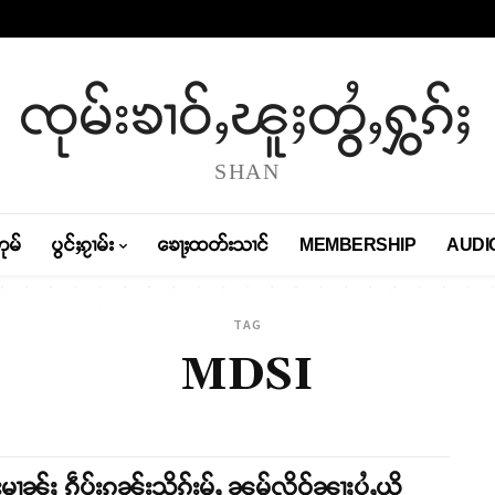
ၸုမ်းၶၢဝ်ႇၽူႈတွႆႇႁွၵ်ႈ
SHAN
တုမ်
ပွင်ႈၵႂၢမ်း
ၶေႃႈထတ်းသၢင်
MEMBERSHIP
AUDI
TAG
MDSI
်းမၢၼ်ႈ ၵဵပ်းၵူၼ်းသိုၵ်းမႂ်ႇ ၼမ်လိူဝ်ၼႃႈပႆႇယို