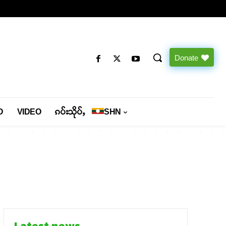
Donate
O
VIDEO
ၵပ်းသိုပ်ႇ
SHN
Latest news