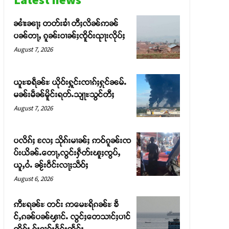
ၼၢႆးၼႃႈ တတ်းၶၢႆ တီႈလိၼ်ဢၼ်
ပၼ်တႃႇ ၵူၼ်းဝၢၼ်ႈၸိူဝ်းၺႃးလိုပ်ႈ
August 7, 2026
ယူႊၶရဵၼ်ႊ ယိုဝ်းႁူင်းၸၢၵ်ႈႁုင်ၼမ်ႉ
မၼ်းမဵၼ်မိူင်းရတ်ႉသျႃႊသွင်တီႈ
August 7, 2026
ပလိၵ်ႈ လႄႈ သိုၵ်းမၢၼ်ႈ ဢဝ်ၵူၼ်းၸ
ပ်းယိၼ်ႉတေႃႇလွင်းႁဵတ်းၽူႈၸွပ်ႇ
ယူႇဝႆႉ ၼႂ်းဝဵင်းလႃႈသဵဝ်ႈ
August 6, 2026
ဢီႊရၼ်ႊ တင်း ဢမေႊရိၵၼ်ႊ ၶဵ
င်ႇၵၼ်ပၼ်ၾၢင်ႉ လွင်ႈတေသၢင်ႈပၢင်
တိုၵ်း ႁႂ်ႈႁၢဝ်ႈႁႅင်းထႅင်ႈ