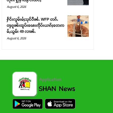
August 6, 2026
ႁႅင်းလူမ်းမႆႈသုင်ပီၼႆႉ WFP တၵ်ႉ
ဝႃႈၵူၼ်းထူပ်းၽေးဢိုပ်းယၢၵ်ႈတေဢ
မ်ႇယွမ်း 49 လၢၼ်ႉ
August 6, 2026