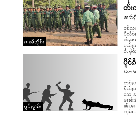
တ်းဢ
ၼၢင်းငို
ဝၢႆးလင
ပီလဵဝ်
ၼ်ႇၵေႃ
ၵၢၼ်သိုၵ်း
ပုၼ်ႈၼ
ပိူင်
Hom H
တင်ႈတႄ
ၶိုၼ်ႈ
သေ တႄ
မၢၼ်ႈၵ
ၼ်ၽၢဝ
ပွင်ႈၵႂၢမ်း
ၸုမ်း..