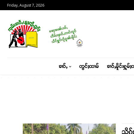
Friday, August 7, 2026
ၶၢဝ်ႇ
တွင်ႈထၢမ်
ၶၢဝ်ႇမိူင်းႁူမ်ႈ
သိုၵ