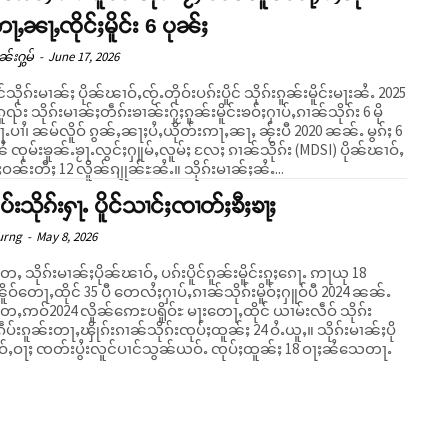
ႃႇၼႃႇၸိုင်ႈမိူင်း 6 ပုၼ်ႈ
ၼ်းႁွမ်
-
June 17, 2026
်သိုၵ်းမၢၼ်ႈ ပိုၼ်ၽၢဝ်ႇၸႂ်ႉတိုဝ်းပၵ်းပိူင် သိုၵ်းၵူၼ်းမိူင်းမႃးၼႆႉ 2025
ၵူၺ်း သိုၵ်းမၢၼ်ႈတဵၵ်းၶၢၼ်းႁႂ်ႈၵူၼ်းမိူင်းၶဝ်ႈႁၢပ်ႇၵၢၼ်သိုၵ်း 6 မို
ႉပၢႆ၊ ၼမ်လိူဝ် ၵွၼ်ႇၼႃႈပႆႇယိုတ်းဢႃႇၼႃႇ ၼႂ်းပီ 2020 ၼၼ်ႉ မွၵ်ႈ 6
ႆ ၸုမ်းၶူၼ်ႉၶႂႃႉလွင်ႈႁူမ်ႇလူမ်ႈ လႄႈ ၵၢၼ်သိုၵ်း (MDSI) ပိုၼ်ၽၢဝ်ႇ
ဝႆႉ မိူဝ်ႈဝၼ်းတီႈ 12 လိူၼ်ၵျုၼ်ႊၼႆႉ။ သိုၵ်းမၢၼ်ႈၼႆႉ...
ၵဵပ်းသိုၵ်းႁႃႉ ပိူင်သၢင်ႈၸၢတ်ႈၶီႈၶႃႈ
urng
-
May 8, 2026
ႇ သိုၵ်းမၢၼ်ႈပိုၼ်ၽၢဝ်ႇ ပၵ်းပိူင်ၵူၼ်းမိူင်းၵူႈၵေႃႉ ဢႃယု 18
ၼိူဝ်တေႃႇထိုင် 35 ပီ တေလႆႈႁၢပ်ႇၵၢၼ်သိုၵ်းမိူဝ်ႈႁူဝ်ပီ 2024 ၼၼ်ႉ
ႇဢဝ်2024 လိူၼ်ဢေႊပရိူဝ်ႊ မႃးတေႃႇထိုင် ယၢမ်းလဵဝ် သိုၵ်း
ဵပ်းၵူၼ်းတႃႇၾိုၵ်းၵၢၼ်သိုၵ်းၸုပ်ႈထူၼ်ႈ 24 ဝႆႉယူႇ။ သိုၵ်းမၢၼ်ႈပို
်ႇဝႃႈ ၸတ်းပွႆးလူင်ပၢင်သွၼ်ယဝ်ႉ ၸုပ်ႈထူၼ်ႈ 18 ဝႃႈၼႆသေတႃႉ
.