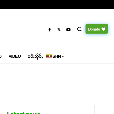
Donate
O
VIDEO
ၵပ်းသိုပ်ႇ
SHN
Latest news