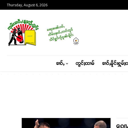
Thursday, August 6, 2026
ၶၢဝ်ႇ
တွင်ႈထၢမ်
ၶၢဝ်ႇမိူင်းႁူမ်ႈ
ၵျေႃ