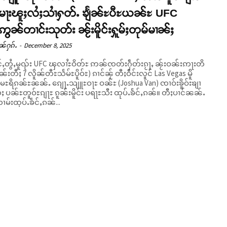
်မႃးၽူႈလႆႈသၢႆႁတ်ႉ ၶျႅၼ်ႊပီႊယၼ်ႊ UFC
ဢွၼ်တၢင်းသုတ်း ၼႂ်းမိူင်းႁူမ်ႈတုမ်မၢၼ်ႈ
ၼ်ႁၵ်ႉ
-
December 8, 2025
ႅင်ႇတွႆႇမူၺ်း UFC ၾလၢႆႊဝိတ်ႊ ဢၼ်ၸတ်းႁဵတ်းၵႂႃႇ ၼႂ်းဝၼ်းဢႃးတိ
ၼ်းတီႈ 7 လိူၼ်တီႊသႅမ်ႊပိူဝ်ႊ) ၵၢင်ၼႂ် တီႈဝဵင်းလူင် Las Vegas မိူ
ေႊရိၵၼ်ႊၼၼ်ႉ ၵျေႃႉသျူႊဝႃႊ ဝၼ်ႊ (Joshua Van) ၸၢဝ်းၶိူဝ်းၶျၢ
 ပၼ်ႊတူဝ်ႊၵျႃႊ ၵူၼ်းမိူင်း ပရႃႊသီး ထုပ်ႉၶႅင်ႇၵၼ်။ တီႈပၢင်ၼၼ်ႉ
ၢမ်းထုပ်ႉၶႅင်ႇၵၼ်...