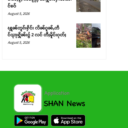
င်ၶဝ်
August 5, 2026
ၾူၼ်တူၵ်းႁႅင်း လိၼ်ၵူၼ်ႇတဵ
င်ၺႃးႁိူၼ်းၵွႆ 2 လင် တီႈမိူင်းၵုတ်ႈ
August 5, 2026