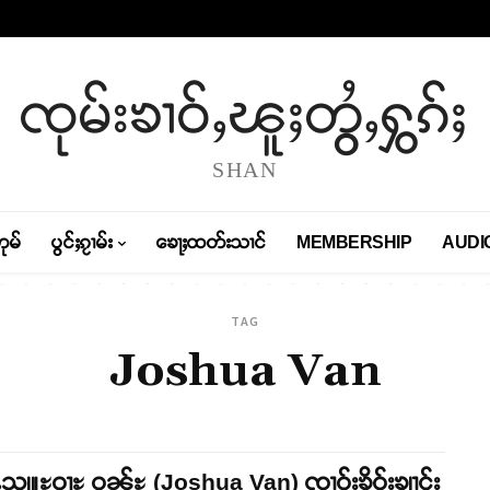
ၸုမ်းၶၢဝ်ႇၽူႈတွႆႇႁွၵ်ႈ
SHAN
တုမ်
ပွင်ႈၵႂၢမ်း
ၶေႃႈထတ်းသၢင်
MEMBERSHIP
AUDI
TAG
Joshua Van
ႉသျူႊဝႃႊ ဝၼ်ႊ (Joshua Van) ၸၢဝ်းၶိူဝ်းၶျၢင်း