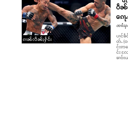
ပဵၼ
ၵေႃႉ
ၸၢႆးသု
ပၢင်ၶ
ၵၢၼ်လဵၼ်ႈႁႅင်း
တ်ႉ (ဝ
င်းဢမ
င်း လႄႈ
ၶၢဝ်းယ