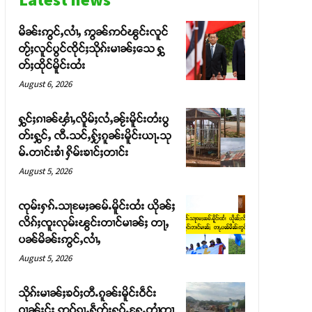
မိၼ်းဢွင်ႇလၢႆႇ ဢွၼ်ဢဝ်ၽွင်းလူင်
တႂ်ႈလူင်ပွင်ၸိုင်ႈသိုၵ်းမၢၼ်ႈသေ ႁွ
တ်ႈထိုင်မိူင်းထႆး
August 6, 2026
ႁွင်ႈၵၢၼ်ၾၢႆႇလိူမ်ႈလႆႇၼႂ်းမိူင်းတႆးပွ
တ်းႁွင်ႇ ၸီႉသင်ႇႁႂ်ႈၵူၼ်းမိူင်းယႃႉသု
မ်ႉတၢင်းၶၢႆ ႁိမ်းၶၢင်ႈတၢင်း
August 5, 2026
ၸုမ်းႁၵ်ႉသႃမႄႈၼမ်ႉမိူင်းထႆး ယိုၼ်ႈ
လိၵ်ႈၸူးလုမ်းၽွင်းတၢင်မၢၼ်ႈ တႃႇ
ပၼ်မိၼ်းဢွင်ႇလၢႆႇ
August 5, 2026
သိုၵ်းမၢၼ်ႈၶဝ်ႈတီႉၵူၼ်းမိူင်းဝဵင်း
ဝၢၼ်ႈငႂ်ႈ ဢဝ်ၵႂႃႇႁဵတ်းႁူဝ်ႉႁႄႉတၢႆတၢ