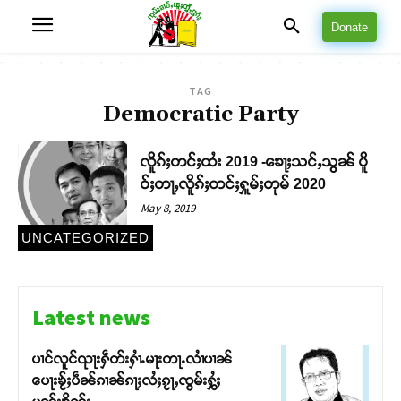
Donate
TAG
Democratic Party
လိူၵ်ႈတင်ႈထႆး 2019 -ၶေႃႈသင်ႇသွၼ် ပိူ
ဝ်ႈတႃႇလိူၵ်ႈတင်ႈႁူမ်ႈတုမ် 2020
May 8, 2019
UNCATEGORIZED
Latest news
ပၢင်လူင်ၺႃးႁဵတ်းႁၢႆႉမႃးတႃႉလၢႆပၢၼ် ​​
ပေႃးၶႂ်ႈပဵၼ်ၵၢၼ်ၵႃႈလႆႈၵႂႃႇၸွမ်းႁွႆႈ