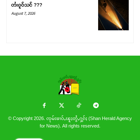
တႆးၵူဝ်သင် ???
August 7, 2026
© Copyright 2026. ၸုမ်းၶၢဝ်ႇၽူႈတွႆႇႁွၵ်ႈ (Shan Herald Agency
for News). All rights reserved.