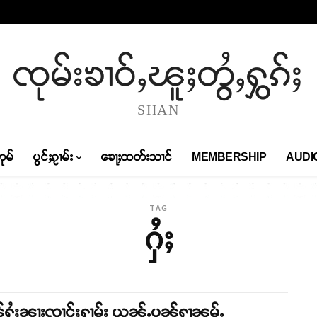
ၸုမ်းၶၢဝ်ႇၽူႈတွႆႇႁွၵ်ႈ
SHAN
တုမ်
ပွင်ႈၵႂၢမ်း
ၶေႃႈထတ်းသၢင်
MEMBERSHIP
AUDI
TAG
ႁႆႈ
်ႁႆႈၼႃးၸၢင်ႈႁၢမ်း ယွၼ်ႉပၼ်ႁႃၼမ်ႉ