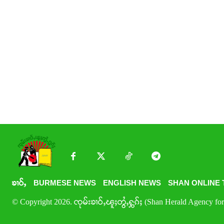
ၶၢဝ်ႇ
BURMESE NEWS
ENGLISH NEWS
SHAN ONLINE 
© Copyright 2026. ၸုမ်းၶၢဝ်ႇၽူႈတွႆႇႁွၵ်ႈ (Shan Herald Agency for 