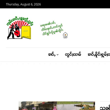
Thursday, August 6, 2026
ၶၢဝ်ႇ
တွင်ႈထၢမ်
ၶၢဝ်ႇမိူင်းႁူမ်ႈ
သူၼ