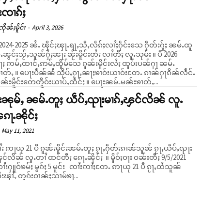
းၸၢၵ်ႈ
ိုၼ်ႈမိူင်း
-
April 3, 2026
ီ 2024-2025 ၼႆႉ ၾိင်ႈၾႃႉရႃႇသီႇလႅၵ်ႈလၢႆႈႁႅင်းသေ ႁဵတ်းႁႂ်ႈ ၼမ်ႉထူ
ႉၼွင်းသႂ်ႇသူၼ်ႁႆႈၼႃး ၼႂ်းမိူင်းတႆး လၢႆတီႈ လူႉသုမ်း ။ ပီ 2026
ႃႈ ဢမ်ႇထၢင်ႇဢမ်ႇထိူမ်သေ ၵူၼ်းမိူင်းလႆႈ ထူပ်းပၼ်ႁႃ ၼမ်ႉ
ၢတ်ႇ ။ ပေႃးပဵၼ်ၼႆ သိုပ်ႇၵႂႃႇၼႃႈၶၢဝ်းယၢဝ်းတႄႉ ၵၢၼ်ႁႃၵိၼ်လဵင်ႉ
တွင်ႉၵူၼ်းမိူင်းတေတိူဝ်းယၢပ်ႇထႅင်ႈ ။ ပေႃးၼမ်ႉမၼ်းၶၢတ်ႇ...
းၼုမ်ႇ ၼမ်ႉတူႈ ယဵပ်ႇၺႃးမၢၵ်ႇၾင်လိၼ် လူႉ
ၵေႃႉၼိုင်ႈ
May 11, 2021
း ဢႃယု 21 ပီ ၵူၼ်းမိူင်းၼမ်ႉတူႈ ၵႂႃႇႁဵတ်းၵၢၼ်သူၼ် ၵႂႃႇယဵပ်ႇၺႃး
ိၼ် လူႉတၢႆ ထင်တီႈ ၵေႃႉၼိုင်ႈ ။ မိူဝ်ႈဝႃး ဝၼ်းတီႈ 9/5/2021
ၢႆးႁူဝ်ၶမ်ႈ မွၵ်ႈ 5 မူင်း ၸၢႆးဢၢႆႈတႄႉ ဢႃယု 21 ပီ ၵႂႃႇထႆသူၼ်
းၾၢႆႇ တူၵ်းဝၢၼ်ႈသၢမ်ၶႃ...