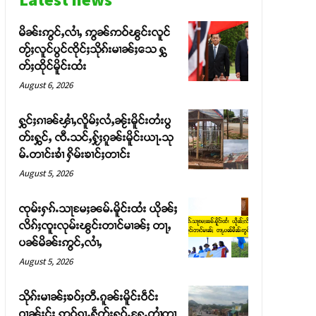
မိၼ်းဢွင်ႇလၢႆႇ ဢွၼ်ဢဝ်ၽွင်းလူင်
တႂ်ႈလူင်ပွင်ၸိုင်ႈသိုၵ်းမၢၼ်ႈသေ ႁွ
တ်ႈထိုင်မိူင်းထႆး
August 6, 2026
ႁွင်ႈၵၢၼ်ၾၢႆႇလိူမ်ႈလႆႇၼႂ်းမိူင်းတႆးပွ
တ်းႁွင်ႇ ၸီႉသင်ႇႁႂ်ႈၵူၼ်းမိူင်းယႃႉသု
မ်ႉတၢင်းၶၢႆ ႁိမ်းၶၢင်ႈတၢင်း
August 5, 2026
ၸုမ်းႁၵ်ႉသႃမႄႈၼမ်ႉမိူင်းထႆး ယိုၼ်ႈ
လိၵ်ႈၸူးလုမ်းၽွင်းတၢင်မၢၼ်ႈ တႃႇ
ပၼ်မိၼ်းဢွင်ႇလၢႆႇ
August 5, 2026
သိုၵ်းမၢၼ်ႈၶဝ်ႈတီႉၵူၼ်းမိူင်းဝဵင်း
ဝၢၼ်ႈငႂ်ႈ ဢဝ်ၵႂႃႇႁဵတ်းႁူဝ်ႉႁႄႉတၢႆတၢ