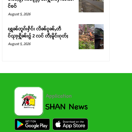
င်ၶဝ်
August 5, 2026
ၾူၼ်တူၵ်းႁႅင်း လိၼ်ၵူၼ်ႇတဵ
င်ၺႃးႁိူၼ်းၵွႆ 2 လင် တီႈမိူင်းၵုတ်ႈ
August 5, 2026