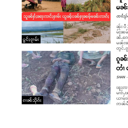
မၼ်
ၸၢႆးသႂ်ၸ
ၼႂ်း ပ
မ်ႈၼမ်
ၼႆႉၵေ
ပွင်ႈၵႂၢမ်း
မၼ်းၶ
ၵူၼ်
တၢႆ 
SHAN
-
ၽူႈၸၢႆ
မၢၵ်ႇၾင်လ
ယၢမ်းဝ
ၵၢၼ်သိုၵ်း
ဢၼ်မီ