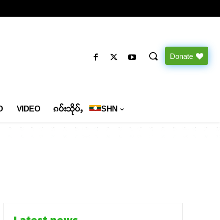
Donate
O
VIDEO
ၵပ်းသိုပ်ႇ
SHN
Latest news