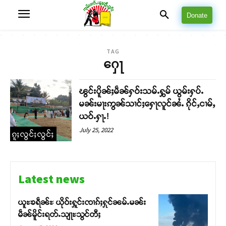
Donate
TAG
ႁေႃ
ၽွင်းပိူၼ်ႈမဵၼ်ႁဝ်းသမ်ႉႁွမ် ယွမ်းႁပ်ႉ
မၼ်းမႃးဢွၼ်သၢင်ႈႁေႃလူင်ၼႆႉ ၵိုင်ႇငၢမ်ႇ
ယဝ်ႉႁႃႉ!
July 25, 2022
ၵူႈလွင်ႈလွင်ႈ
Latest news
ယူႊၶရဵၼ်ႊ ယိုဝ်းႁူင်းၸၢၵ်ႈႁုင်ၼမ်ႉမၼ်း
မဵၼ်မိူင်းရတ်ႉသျႃႊသွင်တီႈ