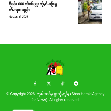
ငိုၼ်း 600 သႅၼ်ပျႃး သႂ်ႇဝႆႉၼႂ်းရူ
တ်ႉၵႃးၵေႃႈႁၢႆ
August 6, 2026
© Copyright 2026. ၸုမ်းၶၢဝ်ႇၽူႈတွႆႇႁွၵ်ႈ (Shan Herald Agency
for News). All rights reserved.