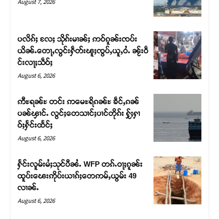
August 7, 2026
ပလိၵ်ႈ လႄႈ သိုၵ်းမၢၼ်ႈ ဢဝ်ၵူၼ်းၸပ်း
ယိၼ်ႉတေႃႇလွင်းႁဵတ်းၽူႈၸွပ်ႇယူႇဝႆႉ ၼႂ်းဝဵ
င်းလႃႈသဵဝ်ႈ
August 6, 2026
ဢီႊရၼ်ႊ တင်း ဢမေႊရိၵၼ်ႊ ၶဵင်ႇၵၼ်
ပၼ်ၾၢင်ႉ လွင်ႈတေသၢင်ႈပၢင်တိုၵ်း ႁႂ်ႈႁၢ
ဝ်ႈႁႅင်းထႅင်ႈ
Support SHAN
August 6, 2026
တႃႇႁႂ်ႈသဵင်ၵၢင်ၸႂ်ၵူၼ်းမိူင်း ၵူႈတီႈၵူႈလႅၼ်ပေႃးတေၸွ
ႁႅင်းလူမ်းမႆႈသုင်ပီၼႆႉ WFP တၵ်ႉဝႃႈၵူၼ်း
တ်ႇ တူဝ်ႈလုမ်ႈၾႃႉၼၼ်ႉ ၶဝ်ႈႁူမ်ႈၵမ်ႉထႅမ် ၸုမ်းၶၢ
ထူပ်းၽေးဢိုပ်းယၢၵ်ႈတေဢမ်ႇယွမ်း 49
ဝ်ႇၽူႈတွႆႇႁွၵ်ႈ လႆႈယူႇၶႃႈဢေႃႈ။
လၢၼ်ႉ
August 6, 2026
Donate Now