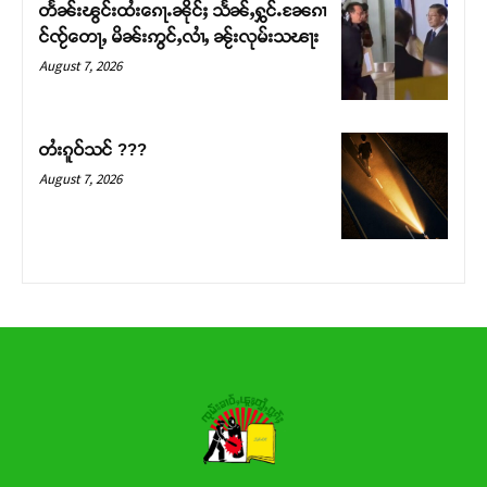
တႅၼ်းၽွင်းထႆးၵေႃႉၼိုင်ႈ သႅၼ်ႇႁွင်ႉၼႄၵၢ
င်ၸႂ်တေႃႇ မိၼ်းဢွင်ႇလၢႆႇ ၼႂ်းလုမ်းသၽႃး
Donate Now
August 7, 2026
တႆးၵူဝ်သင် ???
August 7, 2026