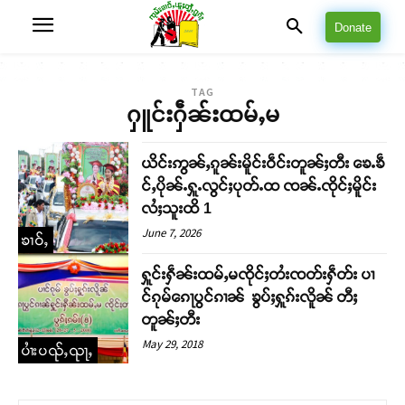
Donate
TAG
ႁူင်းႁဵၼ်းထမ်ႇမ
ယိင်းဢွၼ်ႇၵူၼ်းမိူင်းဝဵင်းတူၼ်ႈတီး ၶေႉၶဵ
င်ႇပိုၼ်ႉႁူႉလွင်ႈပုတ်ႉထ ၸၼ်ႉၸိုင်ႈမိူင်း
လႆႈသူးထိ 1
June 7, 2026
ၶၢဝ်ႇ
ႁူင်းႁဵၼ်းထမ်ႇမၸိုင်ႈတႆးၸတ်းႁဵတ်း ပၢ
င်ၵုမ်ၵေႃပွင်ၵၢၼ် ၶွပ်ႈႁူၵ်းလိူၼ် တီႈ
တူၼ်ႈတီး
May 29, 2018
ပၢႆးပၺ်ႇၺႃႇ