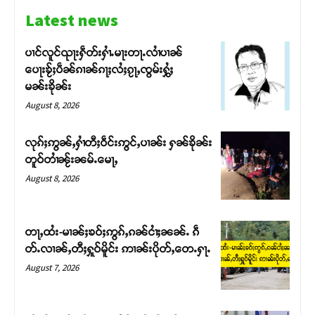
Latest news
ပၢင်လူင်ၺႃးႁဵတ်းႁၢႆႉမႃးတႃႉလၢႆပၢၼ် ​​
ပေႃးၶႂ်ႈပဵၼ်ၵၢၼ်ၵႃႈလႆႈၵႂႃႇၸွမ်းႁွႆႈ
မၼ်းၶိုၼ်း
August 8, 2026
လုၵ်ႈဢွၼ်ႇႁၢႆတီႈဝဵင်းဢွင်ႇပၢၼ်း ႁၼ်ၶိုၼ်း
တူဝ်တၢႆၼႂ်းၼမ်ႉမေႃႇ
August 8, 2026
Support SHAN
တႃႇထႆး-မၢၼ်ႈၶဝ်ႈဢွၵ်ႇၵၼ်ငၢႆႈၼၼ်ႉ ၵဵ
တ်ႉလၢၼ်ႇတီႈႁူဝ်မိူင်း ဢၢၼ်းပိုတ်ႇတေႉႁႃႉ
တႃႇႁႂ်ႈသဵင်ၵၢင်ၸႂ်ၵူၼ်းမိူင်း ၵူႈတီႈၵူႈလႅၼ်ပေႃးတေၸွ
August 7, 2026
တ်ႇ တူဝ်ႈလုမ်ႈၾႃႉၼၼ်ႉ ၶဝ်ႈႁူမ်ႈၵမ်ႉထႅမ် ၸုမ်းၶၢ
ဝ်ႇၽူႈတွႆႇႁွၵ်ႈ လႆႈယူႇၶႃႈဢေႃႈ။