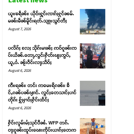
ယူႊၶရဵၼ်ႊ ယိုဝ်းႁူင်းၸၢၵ်ႈႁုင်ၼမ်ႉ
မၼ်းမဵၼ်မိူင်းရတ်ႉသျႃႊသွင်တီႈ
August 7, 2026
ပလိၵ်ႈ လႄႈ သိုၵ်းမၢၼ်ႈ ဢဝ်ၵူၼ်းၸ
ပ်းယိၼ်ႉတေႃႇလွင်းႁဵတ်းၽူႈၸွပ်ႇ
ယူႇဝႆႉ ၼႂ်းဝဵင်းလႃႈသဵဝ်ႈ
August 6, 2026
ဢီႊရၼ်ႊ တင်း ဢမေႊရိၵၼ်ႊ ၶဵ
င်ႇၵၼ်ပၼ်ၾၢင်ႉ လွင်ႈတေသၢင်ႈပၢင်
တိုၵ်း ႁႂ်ႈႁၢဝ်ႈႁႅင်းထႅင်ႈ
August 6, 2026
ႁႅင်းလူမ်းမႆႈသုင်ပီၼႆႉ WFP တၵ်ႉ
ဝႃႈၵူၼ်းထူပ်းၽေးဢိုပ်းယၢၵ်ႈတေဢ