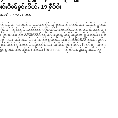
ၢင်းပဵၼ်ၶူဝ်ႊဝိတ်ႉ 19 ႁဵင်ပၢႆ
ၼ်းလီ
-
June 23, 2020
ဵတ်းၼႂ်းႁူင်းၵၢၼ်ၶႃႈသတ်း မိူင်းၵျိူဝ်ႊမၼီႊ ၸပ်းတၢင်းပဵၼ်ၶူဝ်ႊဝိ
 ႁဵင်ပၢႆ၊ ၾၢႆႇၽွင်းငမ်းမႆႈၸႂ် ၸိူဝ်ႉမႅင်းတၢင်းပဵၼ်ၸၢင်ႈလၢမ်းၽႄႈႁၢ
ျိူဝ်ႊမၼီႊ ႁၢႆး
ႃႈ- တေႃႇထိုင်ယၢမ်း ဝၢႆးဝၼ်း ၶွင်ဝၼ်းတီႈ 21/06/2020 ၼၼ်ႉ ၵူတ်ႇ
်မႅၼ်ႈ ၵူၼ်းၸပ်းၸိူဝ်ႉမႅင်းတၢင်းပဵၼ် ၶူဝ်ႊဝိတ်ႉ 19 တီႈႁူင်းၶႃႈ
င်ၶွမ်ႊပၼီႊ ထိူၼ်ႊၼီႊသ် (Toennies) ၊ ၼႂ်းၶဵတ်ႇၵွႆႊထိူဝ်ႊသလူ