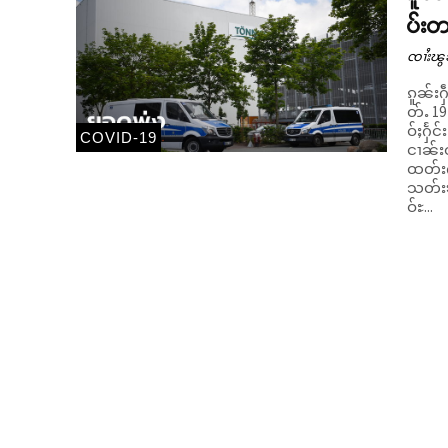
ပ်းတ
ၸၢႆးၽွ
ၵူၼ်းႁ
တ်ႉ 19
ဝ်ႈႁႅင်း။ မိူဝ်ႈဝၼ်းတီႈ 22/06/2020 ယူႇတီႈလူင်ပွင်ၸိုင်ႈမိူင်းၵ
COVID-19
ငၢၼ်းဝ
ထတ်းႁၼ
သတ်းၶွ
ဝ်ႊ...