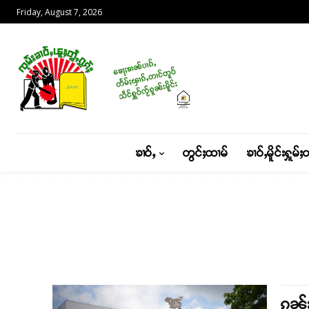
Friday, August 7, 2026
ၶၢဝ်ႇ
တွင်ႈထၢမ်
ၶၢဝ်ႇမိူင်းႁူမ်ႈ
ၵူၼ်