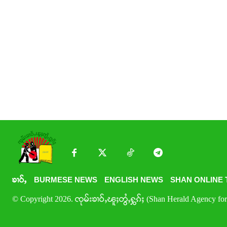
ၶၢဝ်ႇ
BURMESE NEWS
ENGLISH NEWS
SHAN ONLINE 
© Copyright 2026. ၸုမ်းၶၢဝ်ႇၽူႈတွႆႇႁွၵ်ႈ (Shan Herald Agency for 