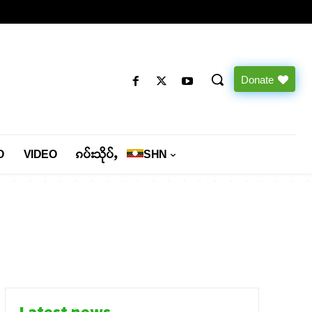
Donate
O
VIDEO
ၵပ်းသိုပ်ႇ
SHN
Latest news