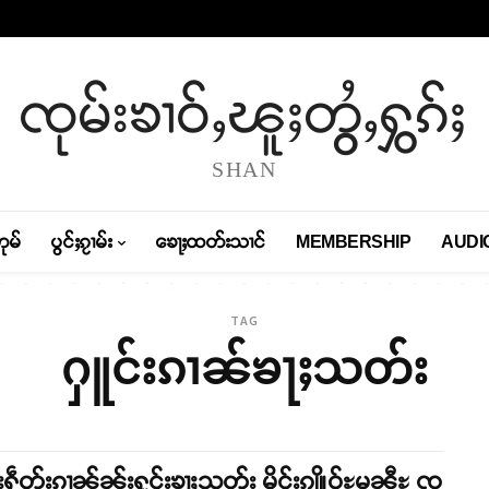
ၸုမ်းၶၢဝ်ႇၽူႈတွႆႇႁွၵ်ႈ
SHAN
တုမ်
ပွင်ႈၵႂၢမ်း
ၶေႃႈထတ်းသၢင်
MEMBERSHIP
AUDI
TAG
ႁူင်းၵၢၼ်ၶႃႈသတ်း
းႁဵတ်းၵၢၼ်ၼႂ်းႁူင်းၶႃႈသတ်း မိူင်းၵျိူဝ်ႊမၼီႊ ၸ