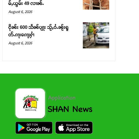
မ်ႇယွမ်း 49 လၢၼ်ႉ
August 6, 2026
ငိုၼ်း 600 သႅၼ်ပျႃး သႂ်ႇဝႆႉၼႂ်းရူ
တ်ႉၵႃးၵေႃႈႁၢႆ
August 6, 2026