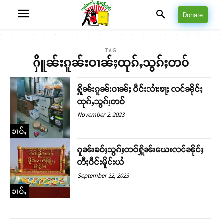
Donate
TAG
ႁိူၼ်းၵူၼ်းဝၢၼ်ႈထုၵ်ႇသွၵ်ႈတဝ်
ႁိူၼ်းၵူၼ်းဝၢၼ်ႈ ဝဵင်းလၢႆးၶႃႈ လင်ၼိုင်ႈ
ထုၵ်ႇသွၵ်ႈတဝ်
November 2, 2023
ၶၢဝ်ႇ
ၵူၼ်းၶဝ်ႈသွၵ်ႈတဝ်ႁိူၼ်းယေးလင်ၼိုင်ႈ
တီႈဝဵင်းမိူင်းယႆ
September 22, 2023
ၶၢဝ်ႇ