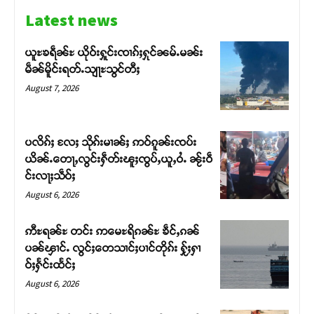
Latest news
ယူႊၶရဵၼ်ႊ ယိုဝ်းႁူင်းၸၢၵ်ႈႁုင်ၼမ်ႉမၼ်း
မဵၼ်မိူင်းရတ်ႉသျႃႊသွင်တီႈ
August 7, 2026
ပလိၵ်ႈ လႄႈ သိုၵ်းမၢၼ်ႈ ဢဝ်ၵူၼ်းၸပ်း
ယိၼ်ႉတေႃႇလွင်းႁဵတ်းၽူႈၸွပ်ႇယူႇဝႆႉ ၼႂ်းဝဵ
င်းလႃႈသဵဝ်ႈ
August 6, 2026
Support SHAN
ဢီႊရၼ်ႊ တင်း ဢမေႊရိၵၼ်ႊ ၶဵင်ႇၵၼ်
ပၼ်ၾၢင်ႉ လွင်ႈတေသၢင်ႈပၢင်တိုၵ်း ႁႂ်ႈႁၢ
ဝ်ႈႁႅင်းထႅင်ႈ
တႃႇႁႂ်ႈသဵင်ၵၢင်ၸႂ်ၵူၼ်းမိူင်း ၵူႈတီႈၵူႈလႅၼ်ပေႃးတေၸွ
တ်ႇ တူဝ်ႈလုမ်ႈၾႃႉၼၼ်ႉ ၶဝ်ႈႁူမ်ႈၵမ်ႉထႅမ် ၸုမ်းၶၢ
August 6, 2026
ဝ်ႇၽူႈတွႆႇႁွၵ်ႈ လႆႈယူႇၶႃႈဢေႃႈ။