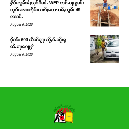
ႁႅင်းလူမ်းမႆႈသုင်ပီၼႆႉ WFP တၵ်ႉဝႃႈၵူၼ်း
ထူပ်းၽေးဢိုပ်းယၢၵ်ႈတေဢမ်ႇယွမ်း 49
Donate Now
လၢၼ်ႉ
August 6, 2026
ငိုၼ်း 600 သႅၼ်ပျႃး သႂ်ႇဝႆႉၼႂ်းရူ
တ်ႉၵႃးၵေႃႈႁၢႆ
August 6, 2026