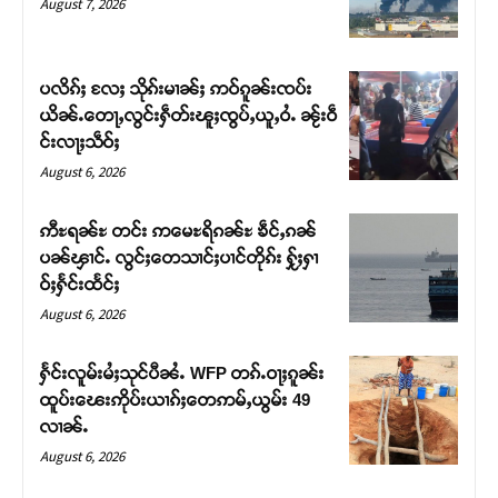
August 7, 2026
ပလိၵ်ႈ လႄႈ သိုၵ်းမၢၼ်ႈ ဢဝ်ၵူၼ်းၸပ်း
ယိၼ်ႉတေႃႇလွင်းႁဵတ်းၽူႈၸွပ်ႇယူႇဝႆႉ ၼႂ်းဝဵ
င်းလႃႈသဵဝ်ႈ
August 6, 2026
ဢီႊရၼ်ႊ တင်း ဢမေႊရိၵၼ်ႊ ၶဵင်ႇၵၼ်
ပၼ်ၾၢင်ႉ လွင်ႈတေသၢင်ႈပၢင်တိုၵ်း ႁႂ်ႈႁၢ
ဝ်ႈႁႅင်းထႅင်ႈ
Support SHAN
August 6, 2026
တႃႇႁႂ်ႈသဵင်ၵၢင်ၸႂ်ၵူၼ်းမိူင်း ၵူႈတီႈၵူႈလႅၼ်ပေႃးတေၸွ
ႁႅင်းလူမ်းမႆႈသုင်ပီၼႆႉ WFP တၵ်ႉဝႃႈၵူၼ်း
တ်ႇ တူဝ်ႈလုမ်ႈၾႃႉၼၼ်ႉ ၶဝ်ႈႁူမ်ႈၵမ်ႉထႅမ် ၸုမ်းၶၢ
ထူပ်းၽေးဢိုပ်းယၢၵ်ႈတေဢမ်ႇယွမ်း 49
ဝ်ႇၽူႈတွႆႇႁွၵ်ႈ လႆႈယူႇၶႃႈဢေႃႈ။
လၢၼ်ႉ
August 6, 2026
Donate Now