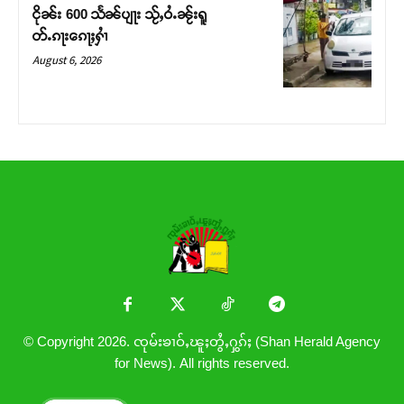
ငိုၼ်း 600 သႅၼ်ပျႃး သႂ်ႇဝႆႉၼႂ်းရူ
တ်ႉၵႃးၵေႃႈႁၢႆ
August 6, 2026
© Copyright 2026. ၸုမ်းၶၢဝ်ႇၽူႈတွႆႇႁွၵ်ႈ (Shan Herald Agency
for News). All rights reserved.