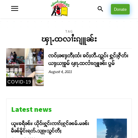
Donate
TAG
ၾႃႉထလၢႆးၵျူၼ်း
ၸဝ်ႈၼႃႈတီႈထႆး ၶဝ်ႈတီႉၺွပ်း ႁွင်ႈႁဵတ်း
ယႃႈယႃၶူမ် ၾႃႉထလၢႆးၵျူၼ်း ပွမ်
August 4, 2021
COVID-19
Latest news
ယူႊၶရဵၼ်ႊ ယိုဝ်းႁူင်းၸၢၵ်ႈႁုင်ၼမ်ႉမၼ်း
မဵၼ်မိူင်းရတ်ႉသျႃႊသွင်တီႈ