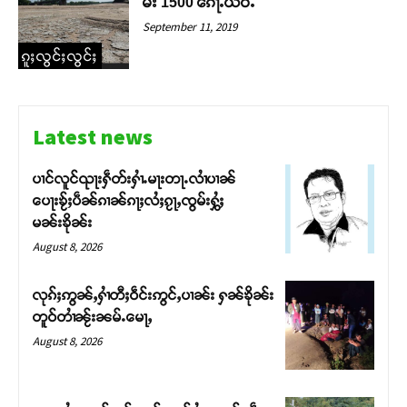
မီး 1500 ၵေႃႉယဝ်ႉ
September 11, 2019
ၵူႈလွင်ႈလွင်ႈ
Latest news
ပၢင်လူင်ၺႃးႁဵတ်းႁၢႆႉမႃးတႃႉလၢႆပၢၼ် ​​
ပေႃးၶႂ်ႈပဵၼ်ၵၢၼ်ၵႃႈလႆႈၵႂႃႇၸွမ်းႁွႆႈ
မၼ်းၶိုၼ်း
August 8, 2026
လုၵ်ႈဢွၼ်ႇႁၢႆတီႈဝဵင်းဢွင်ႇပၢၼ်း ႁၼ်ၶိုၼ်း
တူဝ်တၢႆၼႂ်းၼမ်ႉမေႃႇ
August 8, 2026
Support SHAN
တႃႇႁႂ်ႈသဵင်ၵၢင်ၸႂ်ၵူၼ်းမိူင်း ၵူႈတီႈၵူႈလႅၼ်ပေႃးတေၸွ