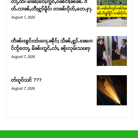
တႃႇထႆး-မၢၼ်ႈၶဝ်ႈဢွၵ်ႇၵၼ်ငၢႆႈၼၼ်ႉ ၵဵ
တ်ႇ တူဝ်ႈလုမ်ႈၾႃႉၼၼ်ႉ ၶဝ်ႈႁူမ်ႈၵမ်ႉထႅမ် ၸုမ်းၶၢ
တ်ႉလၢၼ်ႇတီႈႁူဝ်မိူင်း ဢၢၼ်းပိုတ်ႇတေႉႁႃႉ
ဝ်ႇၽူႈတွႆႇႁွၵ်ႈ လႆႈယူႇၶႃႈဢေႃႈ။
August 7, 2026
Donate Now
တႅၼ်းၽွင်းထႆးၵေႃႉၼိုင်ႈ သႅၼ်ႇႁွင်ႉၼႄၵၢ
င်ၸႂ်တေႃႇ မိၼ်းဢွင်ႇလၢႆႇ ၼႂ်းလုမ်းသၽႃး
August 7, 2026
တႆးၵူဝ်သင် ???
August 7, 2026