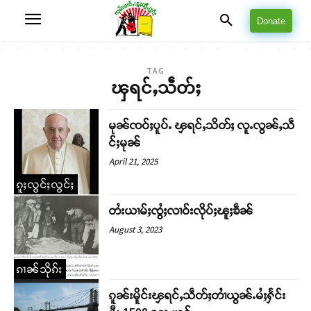
Donate
TAG
ၾရင်ႇသဵတ်ႈ
မုၼ်ၸဝ်ႈပူပ်ႉ ၾရင်ႇသိတ်ႈ လူႉလွၼ်ႇသဵ
င်ႈမုၼ်
April 21, 2025
ၵူႈလွင်ႈလွင်ႈ
တႆးယၢမ်ႈၸွႆႈလၢဝ်းလိုပ်ႈၽူႈၶဵၼ်
August 3, 2023
ၵၢၼ်သိုၵ်း
ၵူၼ်းမိူင်းၾရင်ႇသဵတ်ႈတၢႆယွၼ်ႉမႆႈႁႅင်း