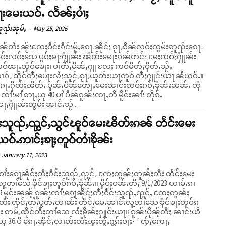
ႃးမေးယဝ်ႉ လႅၼ်ႈပၢႆႈ
ူၺ်းၼုမ်ႇ
-
May 25, 2026
ၢၼ်တႆး ၼႂ်းၸႄႈဝဵင်းၵဵင်းမႂ်ႇၵေႃႉၼိုင်ႈ ၵႂႃႇၵိၼ်လဝ်ႈၸွမ်းဢူၺ်းၵေႃႉ
ဝ်းလဝ်ႈသေ ပွၵ်ႈမႃးႁိူၼ်း ၽိတ်းမေႃးၵၼ်တင်း မႄႈၸဝ်ႈႁိူၼ်း
်ၽႃႉထိူဝ်ၶေႃး၊ ပၢတ်ႇမိၼ်ႇႁူ လႄႈ ဢဝ်မိတ်ႈဝိုတ်ႉသႂ်ႇ
ၵ်ႇ ထိုင်တီႈပေႃးလႆႈသူင်ႇၵႂႃႇယူတ်းယႃတူဝ် တီႈႁူင်းယႃ ၼႆယဝ်ႉ။
ၵေႃႉႁဵတ်းၽိတ်း ပူၼ်ႉပႅၼ်တေႃႇမေးၼၢင်းၸဝ်ႈၵဝ်ႇၶိုၼ်းၼၼ်ႉ ၸို
်ႉ ၸၢႆးမၢႆ ဢႃႇယု 40 ပၢႆ ပဵၼ်ၵူၼ်းၸႃႇတိ မိူင်းၼၢႆး တိုၵ်ႉ
ႁိူၼ်းၸွမ်း ၼၢင်းသႂ်...
းသူၺ်ႇၺွင်ႇသွင်ၽူဝ်မေးၽိတ်းၵၼ် တႅင်းမေး
ယဝ်ႉဢၢင်ႈၶႃႈတူဝ်တၢႆၶိုၼ်း
January 11, 2023
ၸၢႆးၵေႃ့ၼိုင်ႈတီႈဝဵင်းသူၺ်ႇၺွင်ႇ ၸႄႈတွၼ်ႈတူၼ်ႈတီး တႅင်းမေး
သေ ၶိုင်ၶႃႈတူဝ်ၵဝ်ႇၶိုၼ်း။ မိူဝ်ႈဝၼ်းတီႈ 9/1/2023 ယၢမ်းၵၢ
 9 မူင်းၼၼ့် ၵူၼ်းၸၢႆးၵေႃ့ၼိုင်ႈတီႈဝဵင်းသူၺ်ႇၺွင်ႇ ၸႄႈတွၼ်ႈ
တီး ၸိုင်ႈတႆးပွတ်းၸၢၼ်း တႅင်းမေးၼၢင်းလူ့တၢႆသေ ၶိုင်ၶႃႈတူဝ်ၵ
 ဢမ်ႇထိုင်တီႈတၢႆသေ လႆႈၶိုၼ်ႈႁူင်းယႃ။ ၵူၼ်းပိုၼ့်တီႈ ၼၢင်းယိ
ု 36 ပီ ၵေႃႉၼိုင်ႈလၢတ်ႈတီႈၽူႈတွႆႇႁွၵ်ႈဝႃႈ- “ ၸႂ်ႈဢေႃႈ