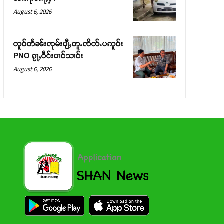
August 6, 2026
တူဝ်တႅၼ်းၸုမ်းပျီႇတူႉၸိတ်ႉပဢူဝ်း
PNO ၵႂႃႇဝဵင်းပၢင်သၢင်း
August 6, 2026