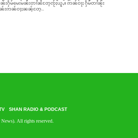
ိုၼ်းႁႅမ်မေးမၼ်းတၢႆၼႆတႄ့ၸႂ်ႈယူႇ။ ဢၼ်ဝႃႈ ႁႅမ်တၢႆၼႂ်း
ၼ်းဢၼ်ဝႃႈၼၼ့်တႄ့...
TV
SHAN RADIO & PODCAST
News). All rights reserved.