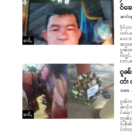
ဝ်ၶေ
ၼၢင်းၽ
ႁႅင်းၵ
ယဝ်ႉမ
သေ ဢဝ
ၶၢဝ်ႇ
ၼႃႈၽၢ
ၵူၼ်း
ဝ်ႈႁွင
တႄႇၼႃႈ
ၵူၼ်
တၢႆ 
SHAN
-
ၵူၼ်း
ၼၢင်းလူ့တၢႆ
င်ၶမ်ႈ
ၶၢဝ်ႇ
တူၼ်ႈ
ဝ်ႇၶိုၼ်း
င်းဢႃယ