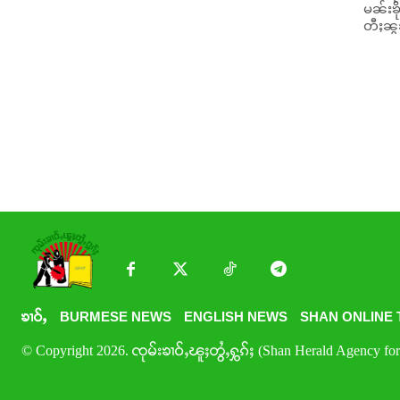
မၼ်းၶ
တီႈၼွ
ၶၢဝ်ႇ
BURMESE NEWS
ENGLISH NEWS
SHAN ONLINE 
© Copyright 2026. ၸုမ်းၶၢဝ်ႇၽူႈတွႆႇႁွၵ်ႈ (Shan Herald Agency for 