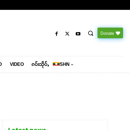
Donate
O
VIDEO
ၵပ်းသိုပ်ႇ
SHN
Latest news