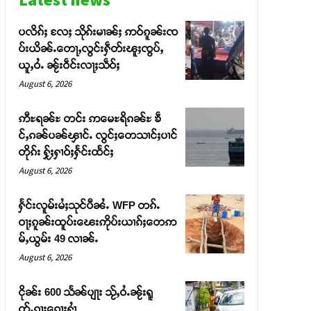
ပလိၵ်ႈ လႄႈ သိုၵ်းမၢၼ်ႈ ဢဝ်ၵူၼ်းၸ
ပ်းယိၼ်ႉတေႃႇလွင်းႁဵတ်းၽူႈၸွပ်ႇ
ယူႇဝႆႉ ၼႂ်းဝဵင်းလႃႈသဵဝ်ႈ
August 6, 2026
ဢီႊရၼ်ႊ တင်း ဢမေႊရိၵၼ်ႊ ၶဵ
င်ႇၵၼ်ပၼ်ၾၢင်ႉ လွင်ႈတေသၢင်ႈပၢင်
တိုၵ်း ႁႂ်ႈႁၢဝ်ႈႁႅင်းထႅင်ႈ
August 6, 2026
ႁႅင်းလူမ်းမႆႈသုင်ပီၼႆႉ WFP တၵ်ႉ
ဝႃႈၵူၼ်းထူပ်းၽေးဢိုပ်းယၢၵ်ႈတေဢ
မ်ႇယွမ်း 49 လၢၼ်ႉ
August 6, 2026
ငိုၼ်း 600 သႅၼ်ပျႃး သႂ်ႇဝႆႉၼႂ်းရူ
တ်ႉၵႃးၵေႃႈႁၢႆ