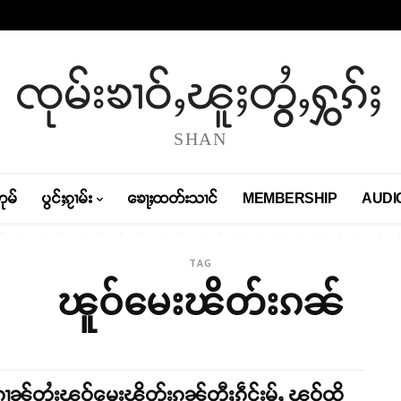
ၸုမ်းၶၢဝ်ႇၽူႈတွႆႇႁွၵ်ႈ
SHAN
တုမ်
ပွင်ႈၵႂၢမ်း
ၶေႃႈထတ်းသၢင်
MEMBERSHIP
AUDI
TAG
ၽူဝ်မေးၽိတ်းၵၼ်
းၵၢၼ်တႆးၽူဝ်မေးၽိတ်းၵၼ်တီႈၵဵင်းမႂ်ႇ ၽူဝ်ထိူ