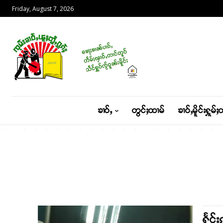
Friday, August 7, 2026
ၶၢဝ်ႇ
တွင်ႈထၢမ်
ၶၢဝ်ႇမိူင်းႁူမ်ႈ
ႁႅင်