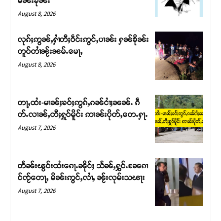
မၼ်းၶိုၼ်း
August 8, 2026
လုၵ်ႈဢွၼ်ႇႁၢႆတီႈဝဵင်းဢွင်ႇပၢၼ်း ႁၼ်ၶိုၼ်း
တူဝ်တၢႆၼႂ်းၼမ်ႉမေႃႇ
August 8, 2026
တႃႇထႆး-မၢၼ်ႈၶဝ်ႈဢွၵ်ႇၵၼ်ငၢႆႈၼၼ်ႉ ၵဵ
တ်ႉလၢၼ်ႇတီႈႁူဝ်မိူင်း ဢၢၼ်းပိုတ်ႇတေႉႁႃႉ
August 7, 2026
Support SHAN
တႃႇႁႂ်ႈသဵင်ၵၢင်ၸႂ်ၵူၼ်းမိူင်း ၵူႈတီႈၵူႈလႅၼ်ပေႃးတေၸွ
တႅၼ်းၽွင်းထႆးၵေႃႉၼိုင်ႈ သႅၼ်ႇႁွင်ႉၼႄၵၢ
တ်ႇ တူဝ်ႈလုမ်ႈၾႃႉၼၼ်ႉ ၶဝ်ႈႁူမ်ႈၵမ်ႉထႅမ် ၸုမ်းၶၢ
င်ၸႂ်တေႃႇ မိၼ်းဢွင်ႇလၢႆႇ ၼႂ်းလုမ်းသၽႃး
ဝ်ႇၽူႈတွႆႇႁွၵ်ႈ လႆႈယူႇၶႃႈဢေႃႈ။
August 7, 2026
Donate Now