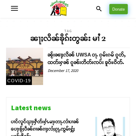
Donate
TAG
ၼႃႈလိၼ်ၶိုၵ်းတွၼ်း မၢႆ 2
ၼႂ်းၼႃႈလိၼ် UWSA ဝႃႉ ၵုမ်းၵမ် ၵူတ်ႇ
ထတ်းႁၼ် ၵူၼ်းတိတ်းၸပ်း ၶူဝ်ႊဝိတ်ႉ
December 17, 2020
COVID-19
Latest news
ပၢင်လူင်ၺႃးႁဵတ်းႁၢႆႉမႃးတႃႉလၢႆပၢၼ် ​​
ပေႃးၶႂ်ႈပဵၼ်ၵၢၼ်ၵႃႈလႆႈၵႂႃႇၸွမ်းႁွႆႈ