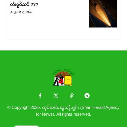
တႆးၵူဝ်သင် ???
August 7, 2026
© Copyright 2026. ၸုမ်းၶၢဝ်ႇၽူႈတွႆႇႁွၵ်ႈ (Shan Herald Agency
for News). All rights reserved.