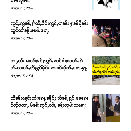
မၼ်းၶိုၼ်း
August 8, 2026
လုၵ်ႈဢွၼ်ႇႁၢႆတီႈဝဵင်းဢွင်ႇပၢၼ်း ႁၼ်ၶိုၼ်း
တူဝ်တၢႆၼႂ်းၼမ်ႉမေႃႇ
August 8, 2026
တႃႇထႆး-မၢၼ်ႈၶဝ်ႈဢွၵ်ႇၵၼ်ငၢႆႈၼၼ်ႉ ၵဵ
တ်ႉလၢၼ်ႇတီႈႁူဝ်မိူင်း ဢၢၼ်းပိုတ်ႇတေႉႁႃႉ
August 7, 2026
Support SHAN
တႃႇႁႂ်ႈသဵင်ၵၢင်ၸႂ်ၵူၼ်းမိူင်း ၵူႈတီႈၵူႈလႅၼ်ပေႃးတေၸွ
တႅၼ်းၽွင်းထႆးၵေႃႉၼိုင်ႈ သႅၼ်ႇႁွင်ႉၼႄၵၢ
တ်ႇ တူဝ်ႈလုမ်ႈၾႃႉၼၼ်ႉ ၶဝ်ႈႁူမ်ႈၵမ်ႉထႅမ် ၸုမ်းၶၢ
င်ၸႂ်တေႃႇ မိၼ်းဢွင်ႇလၢႆႇ ၼႂ်းလုမ်းသၽႃး
ဝ်ႇၽူႈတွႆႇႁွၵ်ႈ လႆႈယူႇၶႃႈဢေႃႈ။
August 7, 2026
Donate Now