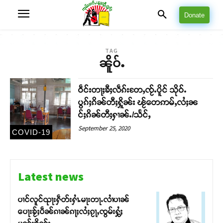
Donate
TAG
ၼိူဝ်ႉ
ဝဵင်းတႃႈၶီႈလဵၵ်းတႄႇၸႂ်ႉပိူင် သိုဝ်ႉ
ပွၵ်ႈၵိၼ်တီႈႁိူၼ်း ၽႂ်တေဢမ်ႇလႆႈၼ
င်ႈၵိၼ်တီႈႁၢၼ်ႉ/သႅင်ႇ
September 25, 2020
COVID-19
Latest news
ပၢင်လူင်ၺႃးႁဵတ်းႁၢႆႉမႃးတႃႉလၢႆပၢၼ် ​​
ပေႃးၶႂ်ႈပဵၼ်ၵၢၼ်ၵႃႈလႆႈၵႂႃႇၸွမ်းႁွႆႈ