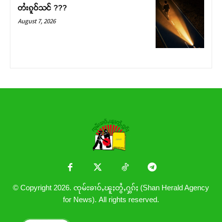
တႆးၵူဝ်သင် ???
August 7, 2026
© Copyright 2026. ၸုမ်းၶၢဝ်ႇၽူႈတွႆႇႁွၵ်ႈ (Shan Herald Agency
for News). All rights reserved.