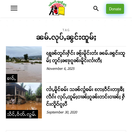
Donate
TAG
ၼမ်ႉလုပ်ႇၼွင်းထူမ်ႈ
ၾူၼ်တူၵ်းႁႅင်း ၼႂ်းမိူင်းတႆး ၼမ်ႉၼွင်းထူ
မ်ႈ တူင်ႈၼႃးၵူၼ်းမိူင်းလၢႆတီႈ
November 6, 2025
ၶၢဝ်ႇ
လၢႆႇမိူင်ၶမ်း သၼ်လွႆၶမ်း ၸႄႈဝဵင်းတႃႈၶီႈ
လဵၵ်း လုပ်ႇထူမ်ႈဝၢၼ်ႈၵူၼ်းတင်းဝၢၼ်ႈ ႁႅ
င်းလိူဝ်ၵူႈပီ
September 30, 2020
သိင်ႇဝႅတ်ႉလွမ်ႉ