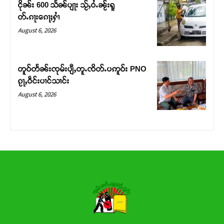
ငိုၼ်း 600 သႅၼ်ပျႃး သႂ်ႇဝႆႉၼႂ်းရူ
တ်ႉၵႃးၵေႃႈႁၢႆ
Donate Now
August 6, 2026
တူဝ်တႅၼ်းၸုမ်းပျီႇတူႉၸိတ်ႉပဢူဝ်း PNO
ၵႂႃႇဝဵင်းပၢင်သၢင်း
August 6, 2026