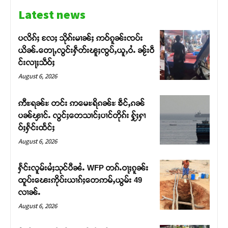
Latest news
ပလိၵ်ႈ လႄႈ သိုၵ်းမၢၼ်ႈ ဢဝ်ၵူၼ်းၸပ်း
ယိၼ်ႉတေႃႇလွင်းႁဵတ်းၽူႈၸွပ်ႇယူႇဝႆႉ ၼႂ်းဝဵ
င်းလႃႈသဵဝ်ႈ
August 6, 2026
ဢီႊရၼ်ႊ တင်း ဢမေႊရိၵၼ်ႊ ၶဵင်ႇၵၼ်
ပၼ်ၾၢင်ႉ လွင်ႈတေသၢင်ႈပၢင်တိုၵ်း ႁႂ်ႈႁၢ
ဝ်ႈႁႅင်းထႅင်ႈ
August 6, 2026
Support SHAN
ႁႅင်းလူမ်းမႆႈသုင်ပီၼႆႉ WFP တၵ်ႉဝႃႈၵူၼ်း
ထူပ်းၽေးဢိုပ်းယၢၵ်ႈတေဢမ်ႇယွမ်း 49
လၢၼ်ႉ
တႃႇႁႂ်ႈသဵင်ၵၢင်ၸႂ်ၵူၼ်းမိူင်း ၵူႈတီႈၵူႈလႅၼ်ပေႃးတေၸွ
တ်ႇ တူဝ်ႈလုမ်ႈၾႃႉၼၼ်ႉ ၶဝ်ႈႁူမ်ႈၵမ်ႉထႅမ် ၸုမ်းၶၢ
August 6, 2026
ဝ်ႇၽူႈတွႆႇႁွၵ်ႈ လႆႈယူႇၶႃႈဢေႃႈ။