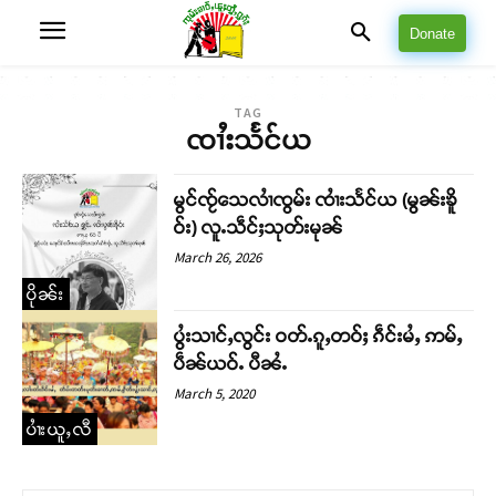
Donate
TAG
ၸၢႆးသႅင်ယ
မွင်ၸႂ်သေလၢႆၸွမ်း ၸၢႆးသႅင်ယ (မွၼ်းၶိူ
ဝ်း) လူႉသဵင်ႈသုတ်းမုၼ်
March 26, 2026
ပိုၼ်း
ပွႆးသၢင်ႇလွင်း ဝတ်ႉၵူႇတဝ်ႈ ၵဵင်းမႆႇ ဢမ်ႇ
ပဵၼ်ယဝ်ႉ ပီၼႆႉ
March 5, 2020
ပၢႆးယူႇလီ