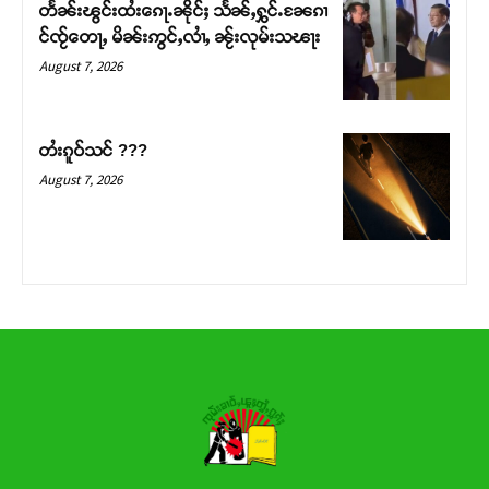
တႅၼ်းၽွင်းထႆးၵေႃႉၼိုင်ႈ သႅၼ်ႇႁွင်ႉၼႄၵၢ
င်ၸႂ်တေႃႇ မိၼ်းဢွင်ႇလၢႆႇ ၼႂ်းလုမ်းသၽႃး
Donate Now
August 7, 2026
တႆးၵူဝ်သင် ???
August 7, 2026