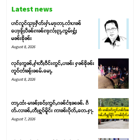
Latest news
ပၢင်လူင်ၺႃးႁဵတ်းႁၢႆႉမႃးတႃႉလၢႆပၢၼ် ​​
ပေႃးၶႂ်ႈပဵၼ်ၵၢၼ်ၵႃႈလႆႈၵႂႃႇၸွမ်းႁွႆႈ
မၼ်းၶိုၼ်း
August 8, 2026
လုၵ်ႈဢွၼ်ႇႁၢႆတီႈဝဵင်းဢွင်ႇပၢၼ်း ႁၼ်ၶိုၼ်း
တူဝ်တၢႆၼႂ်းၼမ်ႉမေႃႇ
August 8, 2026
Support SHAN
တႃႇထႆး-မၢၼ်ႈၶဝ်ႈဢွၵ်ႇၵၼ်ငၢႆႈၼၼ်ႉ ၵဵ
တ်ႉလၢၼ်ႇတီႈႁူဝ်မိူင်း ဢၢၼ်းပိုတ်ႇတေႉႁႃႉ
တႃႇႁႂ်ႈသဵင်ၵၢင်ၸႂ်ၵူၼ်းမိူင်း ၵူႈတီႈၵူႈလႅၼ်ပေႃးတေၸွ
August 7, 2026
တ်ႇ တူဝ်ႈလုမ်ႈၾႃႉၼၼ်ႉ ၶဝ်ႈႁူမ်ႈၵမ်ႉထႅမ် ၸုမ်းၶၢ
ဝ်ႇၽူႈတွႆႇႁွၵ်ႈ လႆႈယူႇၶႃႈဢေႃႈ။