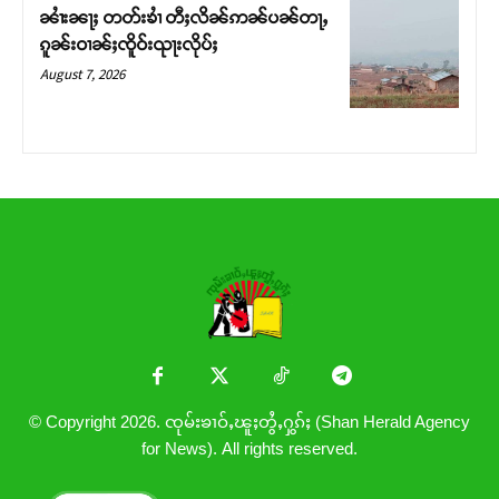
ၼၢႆးၼႃႈ တတ်းၶၢႆ တီႈလိၼ်ဢၼ်ပၼ်တႃႇ
ၵူၼ်းဝၢၼ်ႈၸိူဝ်းၺႃးလိုပ်ႈ
August 7, 2026
© Copyright 2026. ၸုမ်းၶၢဝ်ႇၽူႈတွႆႇႁွၵ်ႈ (Shan Herald Agency
for News). All rights reserved.