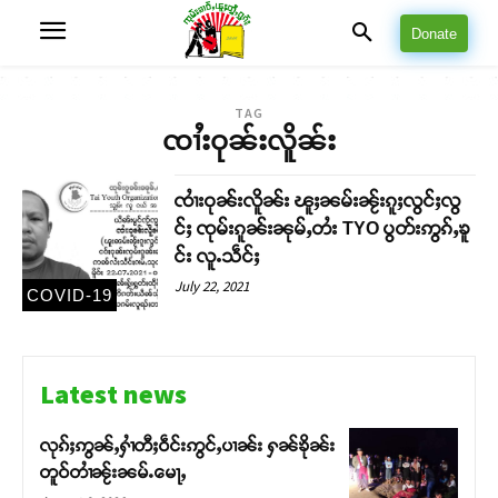
Donate
TAG
ၸၢႆးဝုၼ်းလိူၼ်း
ၸၢႆးဝုၼ်းလိူၼ်း ၽူႈၼမ်းၼႂ်းၵူႈလွင်ႈလွ
င်ႈ ၸုမ်းၵူၼ်းၼုမ်ႇတႆး TYO ပွတ်းဢွၵ်ႇၶူ
င်း လူႉသဵင်ႈ
July 22, 2021
COVID-19
Latest news
လုၵ်ႈဢွၼ်ႇႁၢႆတီႈဝဵင်းဢွင်ႇပၢၼ်း ႁၼ်ၶိုၼ်း
တူဝ်တၢႆၼႂ်းၼမ်ႉမေႃႇ