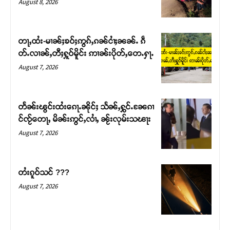
August 8, 2026
တႃႇထႆး-မၢၼ်ႈၶဝ်ႈဢွၵ်ႇၵၼ်ငၢႆႈၼၼ်ႉ ၵဵ
တ်ႉလၢၼ်ႇတီႈႁူဝ်မိူင်း ဢၢၼ်းပိုတ်ႇတေႉႁႃႉ
August 7, 2026
တႅၼ်းၽွင်းထႆးၵေႃႉၼိုင်ႈ သႅၼ်ႇႁွင်ႉၼႄၵၢ
င်ၸႂ်တေႃႇ မိၼ်းဢွင်ႇလၢႆႇ ၼႂ်းလုမ်းသၽႃး
August 7, 2026
Support SHAN
တႃႇႁႂ်ႈသဵင်ၵၢင်ၸႂ်ၵူၼ်းမိူင်း ၵူႈတီႈၵူႈလႅၼ်ပေႃးတေၸွ
တႆးၵူဝ်သင် ???
တ်ႇ တူဝ်ႈလုမ်ႈၾႃႉၼၼ်ႉ ၶဝ်ႈႁူမ်ႈၵမ်ႉထႅမ် ၸုမ်းၶၢ
August 7, 2026
ဝ်ႇၽူႈတွႆႇႁွၵ်ႈ လႆႈယူႇၶႃႈဢေႃႈ။
Donate Now