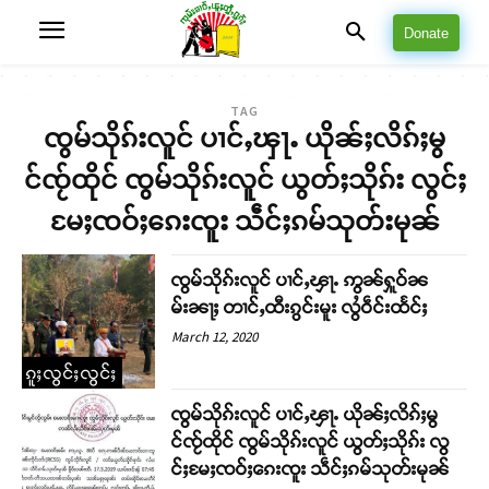
Donate
TAG
ၸွမ်သိုၵ်းလူင် ပၢင်ႇၾႃႉ ယိုၼ်ႈလိၵ်ႈမွ
င်ၸႂ်ထိုင် ၸွမ်သိုၵ်းလူင် ယွတ်ႈသိုၵ်း လွင်ႈ
မႄႈၸဝ်ႈၵေးၸူး သဵင်ႈၵမ်သုတ်းမုၼ်
ၸွမ်သိုၵ်းလူင် ပၢင်ႇၾႃႉ ဢွၼ်ႁူဝ်ၼ
မ်းၼႃႈ တၢင်ႇထီးၵွင်းမူး လွႆဝဵင်းထႅင်ႈ
March 12, 2020
ၵူႈလွင်ႈလွင်ႈ
ၸွမ်သိုၵ်းလူင် ပၢင်ႇၾႃႉ ယိုၼ်ႈလိၵ်ႈမွ
င်ၸႂ်ထိုင် ၸွမ်သိုၵ်းလူင် ယွတ်ႈသိုၵ်း လွ
င်ႈမႄႈၸဝ်ႈၵေးၸူး သဵင်ႈၵမ်သုတ်းမုၼ်