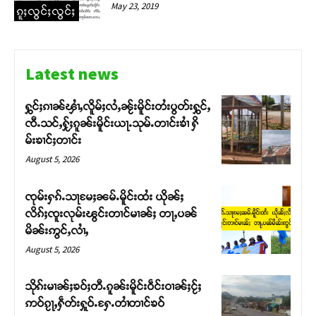
May 23, 2019
ၵူႈလွင်ႈလွင်ႈ
Latest news
ႁွင်ႈၵၢၼ်ၾၢႆႇလိူမ်ႈလႆႇၼႂ်းမိူင်းတႆးပွတ်းႁွင်ႇ
ၸီႉသင်ႇႁႂ်ႈၵူၼ်းမိူင်းယႃႉသုမ်ႉတၢင်းၶၢႆ ႁိ
မ်းၶၢင်ႈတၢင်း
August 5, 2026
ၸုမ်းႁၵ်ႉသႃမႄႈၼမ်ႉမိူင်းထႆး ယိုၼ်ႈ
လိၵ်ႈၸူးလုမ်းၽွင်းတၢင်မၢၼ်ႈ တႃႇပၼ်
မိၼ်းဢွင်ႇလၢႆႇ
August 5, 2026
Support SHAN
သိုၵ်းမၢၼ်ႈၶဝ်ႈတီႉၵူၼ်းမိူင်းဝဵင်းဝၢၼ်ႈငႂ်ႈ
တႃႇႁႂ်ႈသဵင်ၵၢင်ၸႂ်ၵူၼ်းမိူင်း ၵူႈတီႈၵူႈလႅၼ်ပေႃးတေၸွ
ဢဝ်ၵႂႃႇႁဵတ်းႁူဝ်ႉႁႄႉတၢႆတၢင်ၶဝ်
တ်ႇ တူဝ်ႈလုမ်ႈၾႃႉၼၼ်ႉ ၶဝ်ႈႁူမ်ႈၵမ်ႉထႅမ် ၸုမ်းၶၢ