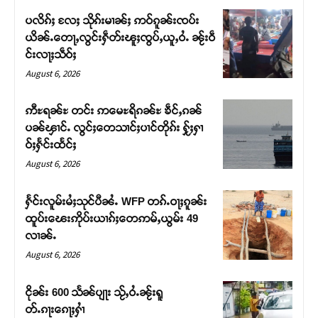
ပလိၵ်ႈ လႄႈ သိုၵ်းမၢၼ်ႈ ဢဝ်ၵူၼ်းၸပ်း
ယိၼ်ႉတေႃႇလွင်းႁဵတ်းၽူႈၸွပ်ႇယူႇဝႆႉ ၼႂ်းဝဵ
င်းလႃႈသဵဝ်ႈ
August 6, 2026
ဢီႊရၼ်ႊ တင်း ဢမေႊရိၵၼ်ႊ ၶဵင်ႇၵၼ်
ပၼ်ၾၢင်ႉ လွင်ႈတေသၢင်ႈပၢင်တိုၵ်း ႁႂ်ႈႁၢ
ဝ်ႈႁႅင်းထႅင်ႈ
August 6, 2026
ႁႅင်းလူမ်းမႆႈသုင်ပီၼႆႉ WFP တၵ်ႉဝႃႈၵူၼ်း
Support SHAN
ထူပ်းၽေးဢိုပ်းယၢၵ်ႈတေဢမ်ႇယွမ်း 49
လၢၼ်ႉ
တႃႇႁႂ်ႈသဵင်ၵၢင်ၸႂ်ၵူၼ်းမိူင်း ၵူႈတီႈၵူႈလႅၼ်ပေႃးတေၸွ
August 6, 2026
တ်ႇ တူဝ်ႈလုမ်ႈၾႃႉၼၼ်ႉ ၶဝ်ႈႁူမ်ႈၵမ်ႉထႅမ် ၸုမ်းၶၢ
ဝ်ႇၽူႈတွႆႇႁွၵ်ႈ လႆႈယူႇၶႃႈဢေႃႈ။
ငိုၼ်း 600 သႅၼ်ပျႃး သႂ်ႇဝႆႉၼႂ်းရူ
တ်ႉၵႃးၵေႃႈႁၢႆ