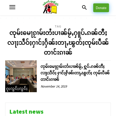
Donate
TAG
ၸုမ်းမေႃၵႂၢမ်းတႆးပၢၼ်မႂ်ႇႁူပ်ႉၵၼ်တီႈ
လႃႈသဵဝ်ႈႁၢင်ႈႁႅၼ်းတႃႇၽွတ်ႈၸုမ်းပဵၼ်
တၢင်းၵၢၼ်
ၸုမ်းမေႃၵႂၢမ်းတႆးပၢၼ်မႂ်ႇ ႁူပ်ႉၵၼ်တီႈ
လႃႈသဵဝ်ႈ ႁၢင်ႈႁႅၼ်းတႃႇၽွတ်ႈ ၸုမ်းပဵၼ်
တၢင်းၵၢၼ်
November 14, 2019
ၵူႈလွင်ႈလွင်ႈ
Latest news