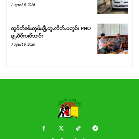
Donate Now
August 6, 2026
တူဝ်တႅၼ်းၸုမ်းပျီႇတူႉၸိတ်ႉပဢူဝ်း PNO
ၵႂႃႇဝဵင်းပၢင်သၢင်း
August 6, 2026