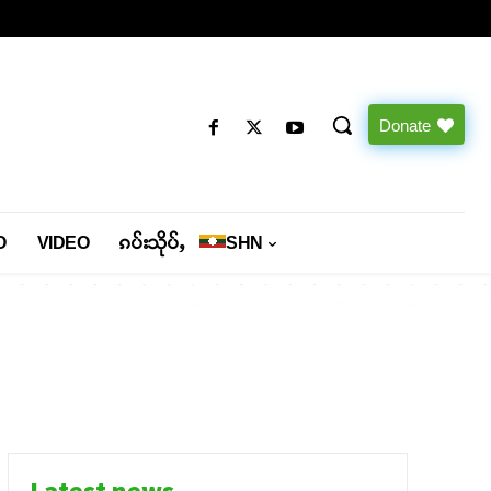
Donate
O
VIDEO
ၵပ်းသိုပ်ႇ
SHN
Latest news