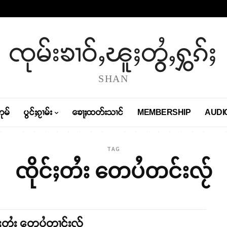
ၸုမ်းၶၢဝ်ႇၽူႈတွႆႇႁွၵ်ႈ
SHAN
တုမ်
ပွင်ႈၵႂၢမ်း
ၶေႃႈထတ်းသၢင်
MEMBERSHIP
AUDI
TAG
ၸိုင်ႈတႆး တေပႆတင်းလႂ်
်ႈတႆး တေပႆတၢင်းလႂ်