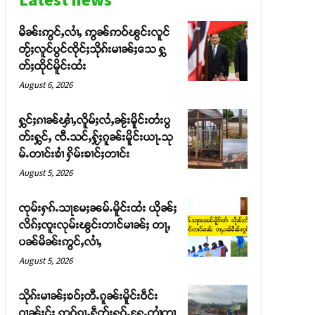
မိၼ်းဢွင်ႇလၢႆႇ ဢွၼ်ဢဝ်ၽွင်းလူင်
တႂ်ႈလူင်ပွင်ၸိုင်ႈသိုၵ်းမၢၼ်ႈသေ ႁွ
တ်ႈထိုင်မိူင်းထႆး
August 6, 2026
ႁွင်ႈၵၢၼ်ၾၢႆႇလိူမ်ႈလႆႇၼႂ်းမိူင်းတႆးပွ
တ်းႁွင်ႇ ၸီႉသင်ႇႁႂ်ႈၵူၼ်းမိူင်းယႃႉသု
မ်ႉတၢင်းၶၢႆ ႁိမ်းၶၢင်ႈတၢင်း
August 5, 2026
ၸုမ်းႁၵ်ႉသႃမႄႈၼမ်ႉမိူင်းထႆး ယိုၼ်ႈ
လိၵ်ႈၸူးလုမ်းၽွင်းတၢင်မၢၼ်ႈ တႃႇ
ပၼ်မိၼ်းဢွင်ႇလၢႆႇ
August 5, 2026
သိုၵ်းမၢၼ်ႈၶဝ်ႈတီႉၵူၼ်းမိူင်းဝဵင်း
ဝၢၼ်ႈငႂ်ႈ ဢဝ်ၵႂႃႇႁဵတ်းႁူဝ်ႉႁႄႉတၢႆတၢ