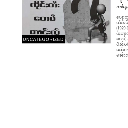
ၸၢႆးယွ
ပေႃးတူ
တႆးၶဝ
(1920
မ်ႈမႃး
ယေး) လ
UNCATEGORIZED
ပဵၼ်ပပ
မၼ်းၸဝ်ႈ)
မၼ်းၸ