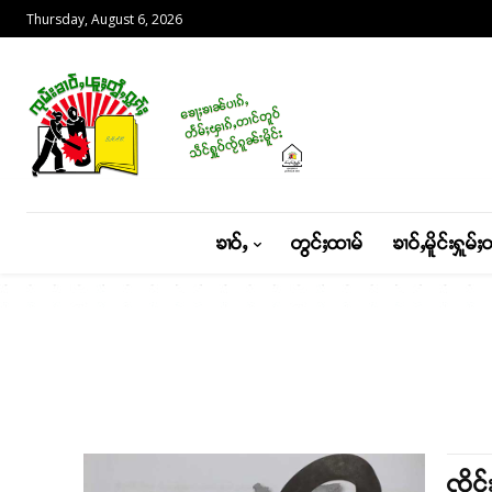
Thursday, August 6, 2026
ၶၢဝ်ႇ
တွင်ႈထၢမ်
ၶၢဝ်ႇမိူင်းႁူမ်ႈ
ၸိုင