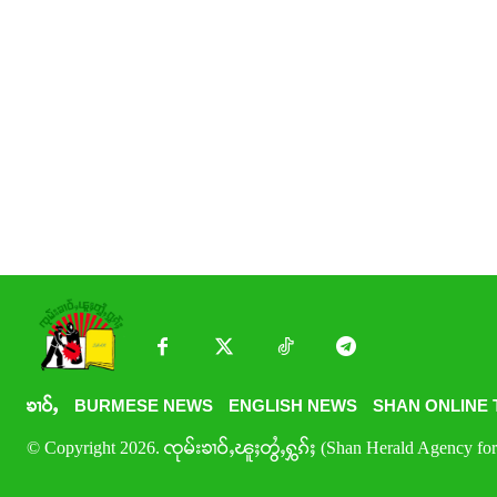
ၶၢဝ်ႇ
BURMESE NEWS
ENGLISH NEWS
SHAN ONLINE 
© Copyright 2026. ၸုမ်းၶၢဝ်ႇၽူႈတွႆႇႁွၵ်ႈ (Shan Herald Agency for 