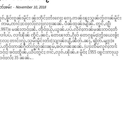
တ်ႈၶမ်း
-
November 10, 2018
ၵ်ႇၶိူဝ်းၵူၼ်းမိူင်း ၼႂ်းၸိုင်ႈတႆးၵေႃႈ ၵေႃႉဢၼ်ၽူႈသူၼ်ၸႂ်ၵၢၼ်မိူင်း
် ဢမ်ႇၸၢင်ႈဝႄႈလႆႈလႃႈလႃးၼၼ်ႉ ပဵၼ်ထုၼ်းမျိၼ်ႉ တွင်ႇၵျီး
-1997)။ မၼ်းၸဝ်ႈၼႆႉ ၸိုဝ်ႈယႂ်ႇယွၼ်ႉပပ်ႉလိၵ်ႈဢၼ်မၼ်းၸဝ်ႈတႅ
လၢႆပပ်ႉ လၢႆၽိုၼ် ၸိူင်ႉၼင်ႇ တေၽၢတ်ႇႁိုဝ် တေႁူမ်ႈ(တွႆးယေးၶွႆး
ႄႈ တၢင်းလူႉသုမ်းမိူင်းတႆး(သျၢၼ်းပျီႇၼိတ်ႉၼႃႇ ၶျႅတ်ႉမျႃး)။
်ႉၸိူဝ်းဢၼ်ႁဵတ်းႁႂ်ႈၵူၼ်းၼုမ်ႇၶဝ်ပၢၼ်ၼၼ်ႉ (ပႃးၸဵမ်လုၵ်ႈၸၢႆး
 ၶဝ်ႈထိူၼ်ႇယိပ်းၵွင်ႈ ၵၢင်ႇလုၵ်ႉၽိုၼ်ႉ။ မိူဝ်ႈ 1955 ၽွင်းဢႃယု
ဝ်ႈလႆႈ 35 ၼၼ်ႉ...