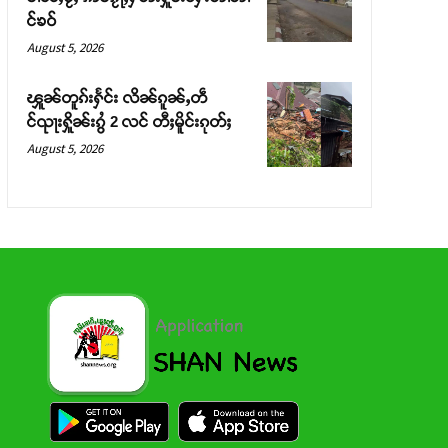
င်ၶဝ်
August 5, 2026
ၾူၼ်တူၵ်းႁႅင်း လိၼ်ၵူၼ်ႇတဵ
င်ၺႃးႁိူၼ်းၵွႆ 2 လင် တီႈမိူင်းၵုတ်ႈ
August 5, 2026