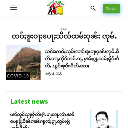
Donate
TAG
ၸဝ်ႈၶူးဝႃးပေႃႈသိလ်ထမ်းဝုၼ်း ၸုမ်ႉ
သင်ၶၸဝ်ႈလုမ်းလၢင်းၶူးဝႃးဝုၼ်းၸုမ်ႉမဵ
တ်ႉတႃႇထိုင်တၵ်ႉၵႃႇ ႁၢမ်ႈၵႂႃႇထမ်ႈမိူင်းၵႅ
တ်ႇ ၽွင်းၶူဝ်ႊဝိတ်ႉၽႄႈ
July 5, 2021
COVID-19
Latest news
ပၢင်လူင်ၺႃးႁဵတ်းႁၢႆႉမႃးတႃႉလၢႆပၢၼ် ​​
ပေႃးၶႂ်ႈပဵၼ်ၵၢၼ်ၵႃႈလႆႈၵႂႃႇၸွမ်းႁွႆႈ