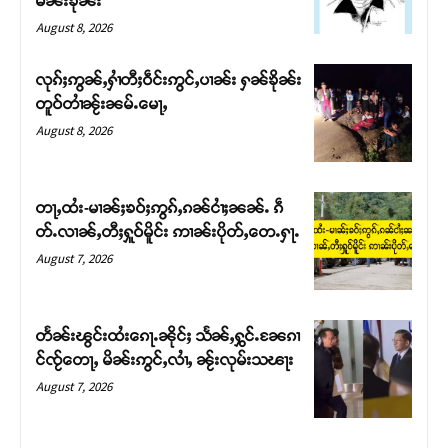
မၼ်းၶိုၼ်း
August 8, 2026
လုၵ်ႈဢွၼ်ႇႁၢႆတီႈဝဵင်းဢွင်ႇပၢၼ်း ႁၼ်ၶိုၼ်း
တူဝ်တၢႆၼႂ်းၼမ်ႉမေႃႇ
August 8, 2026
တႃႇထႆး-မၢၼ်ႈၶဝ်ႈဢွၵ်ႇၵၼ်ငၢႆႈၼၼ်ႉ ၵဵ
တ်ႉလၢၼ်ႇတီႈႁူဝ်မိူင်း ဢၢၼ်းပိုတ်ႇတေႉႁႃႉ
August 7, 2026
Support SHAN
တႃႇႁႂ်ႈသဵင်ၵၢင်ၸႂ်ၵူၼ်းမိူင်း ၵူႈတီႈၵူႈလႅၼ်ပေႃးတေၸွ
တႅၼ်းၽွင်းထႆးၵေႃႉၼိုင်ႈ သႅၼ်ႇႁွင်ႉၼႄၵၢ
တ်ႇ တူဝ်ႈလုမ်ႈၾႃႉၼၼ်ႉ ၶဝ်ႈႁူမ်ႈၵမ်ႉထႅမ် ၸုမ်းၶၢ
င်ၸႂ်တေႃႇ မိၼ်းဢွင်ႇလၢႆႇ ၼႂ်းလုမ်းသၽႃး
ဝ်ႇၽူႈတွႆႇႁွၵ်ႈ လႆႈယူႇၶႃႈဢေႃႈ။
August 7, 2026
Donate Now