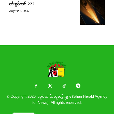
တႆးၵူဝ်သင် ???
August 7, 2026
© Copyright 2026. ၸုမ်းၶၢဝ်ႇၽူႈတွႆႇႁွၵ်ႈ (Shan Herald Agency
for News). All rights reserved.