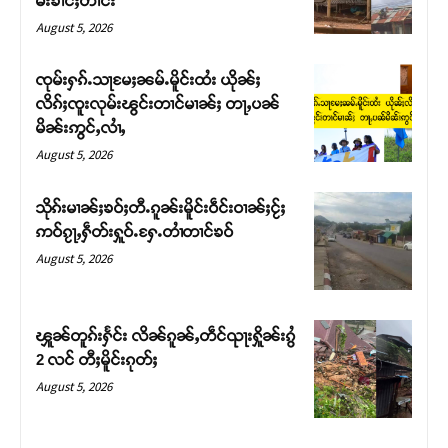
မ်းၶၢင်ႈတၢင်း
August 5, 2026
ၸုမ်းႁၵ်ႉသႃမႄႈၼမ်ႉမိူင်းထႆး ယိုၼ်ႈ
လိၵ်ႈၸူးလုမ်းၽွင်းတၢင်မၢၼ်ႈ တႃႇပၼ်
မိၼ်းဢွင်ႇလၢႆႇ
August 5, 2026
သိုၵ်းမၢၼ်ႈၶဝ်ႈတီႉၵူၼ်းမိူင်းဝဵင်းဝၢၼ်ႈငႂ်ႈ
ဢဝ်ၵႂႃႇႁဵတ်းႁူဝ်ႉႁႄႉတၢႆတၢင်ၶဝ်
August 5, 2026
Support SHAN
တႃႇႁႂ်ႈသဵင်ၵၢင်ၸႂ်ၵူၼ်းမိူင်း ၵူႈတီႈၵူႈလႅၼ်ပေႃးတေၸွ
ၾူၼ်တူၵ်းႁႅင်း လိၼ်ၵူၼ်ႇတဵင်ၺႃးႁိူၼ်းၵွႆ
တ်ႇ တူဝ်ႈလုမ်ႈၾႃႉၼၼ်ႉ ၶဝ်ႈႁူမ်ႈၵမ်ႉထႅမ် ၸုမ်းၶၢ
2 လင် တီႈမိူင်းၵုတ်ႈ
ဝ်ႇၽူႈတွႆႇႁွၵ်ႈ လႆႈယူႇၶႃႈဢေႃႈ။
August 5, 2026
Donate Now