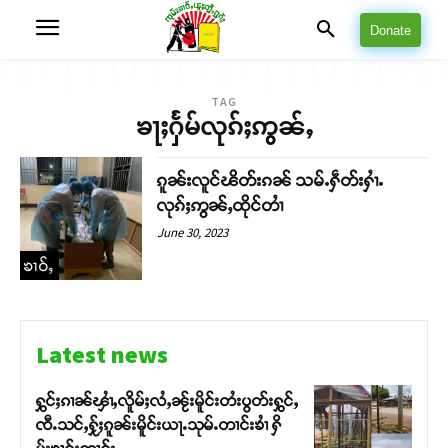
Donate
TAG
ၶႃႈႁႅမ်လုၵ်ႈဢွၼ်ႇ
ၵူၼ်းလူင်ၽိတ်းၵၼ် သမ်ႉႁဵတ်းႁၢႆႉ
လုၵ်ႈဢွၼ်ႇထိုင်တၢႆ
June 30, 2023
ၶၢဝ်ႇ
Latest news
ႁွင်ႈၵၢၼ်ၾၢႆႇလိူမ်ႈလႆႇၼႂ်းမိူင်းတႆးပွတ်းႁွင်ႇ
ၸီႉသင်ႇႁႂ်ႈၵူၼ်းမိူင်းယႃႉသုမ်ႉတၢင်းၶၢႆ ႁိ