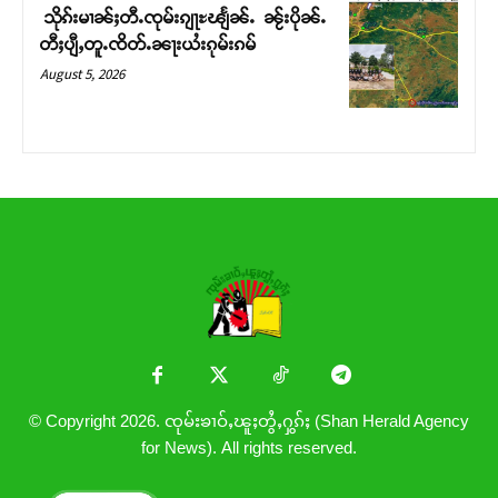
သိုၵ်းမၢၼ်ႈတီႉၸုမ်းၵျႃႊၽျႅၼ်ႉ ၼႂ်းပိုၼ်ႉ
တီႈပျီႇတူႉၸိတ်ႉၼႃးယႆးၵုမ်းၵမ်
August 5, 2026
© Copyright 2026. ၸုမ်းၶၢဝ်ႇၽူႈတွႆႇႁွၵ်ႈ (Shan Herald Agency
for News). All rights reserved.