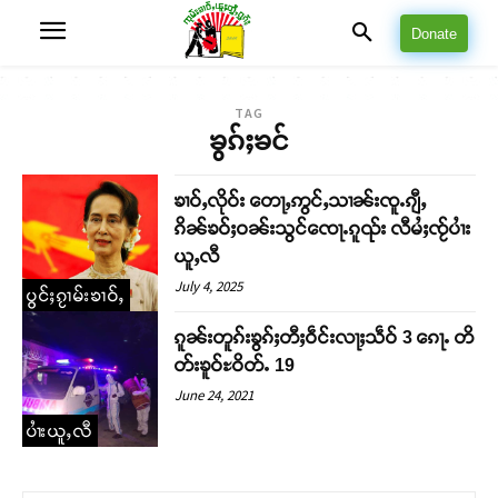
Donate
TAG
ၶွၵ်ႈၶင်
ၶၢဝ်ႇလိုဝ်း တေႃႇဢွင်ႇသၢၼ်းၸူႉၵျီႇ
ၵိၼ်ၶဝ်ႈဝၼ်းသွင်ၸေႃႉၵူၺ်း လီမႆႈၸႂ်ပၢႆး
ယူႇလီ
July 4, 2025
ပွင်ႈၵႂၢမ်းၶၢဝ်ႇ
ၵူၼ်းတူၵ်းၶွၵ်ႈတီႈဝဵင်းလႃႈသဵဝ် 3 ၵေႃႉ တိ
တ်းၶူဝ်ႊဝိတ်ႉ 19
June 24, 2021
ပၢႆးယူႇလီ