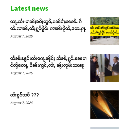
Latest news
တႃႇထႆး-မၢၼ်ႈၶဝ်ႈဢွၵ်ႇၵၼ်ငၢႆႈၼၼ်ႉ ၵဵ
တ်ႉလၢၼ်ႇတီႈႁူဝ်မိူင်း ဢၢၼ်းပိုတ်ႇတေႉႁႃႉ
August 7, 2026
တႅၼ်းၽွင်းထႆးၵေႃႉၼိုင်ႈ သႅၼ်ႇႁွင်ႉၼႄၵၢ
င်ၸႂ်တေႃႇ မိၼ်းဢွင်ႇလၢႆႇ ၼႂ်းလုမ်းသၽႃး
August 7, 2026
Support SHAN
တႆးၵူဝ်သင် ???
August 7, 2026
တႃႇႁႂ်ႈသဵင်ၵၢင်ၸႂ်ၵူၼ်းမိူင်း ၵူႈတီႈၵူႈလႅၼ်ပေႃးတေၸွ
တ်ႇ တူဝ်ႈလုမ်ႈၾႃႉၼၼ်ႉ ၶဝ်ႈႁူမ်ႈၵမ်ႉထႅမ် ၸုမ်းၶၢ
ဝ်ႇၽူႈတွႆႇႁွၵ်ႈ လႆႈယူႇၶႃႈဢေႃႈ။