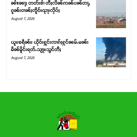
ၼၢႆးၼႃႈ တတ်းၶၢႆ တီႈလိၼ်ဢၼ်ပၼ်တႃႇ
ၵူၼ်းဝၢၼ်ႈၸိူဝ်းၺႃးလိုပ်ႈ
Donate Now
August 7, 2026
ယူႊၶရဵၼ်ႊ ယိုဝ်းႁူင်းၸၢၵ်ႈႁုင်ၼမ်ႉမၼ်း
မဵၼ်မိူင်းရတ်ႉသျႃႊသွင်တီႈ
August 7, 2026