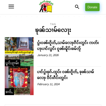
Donate
TAG
ၶုၼ်သၢမ်လေႃး
ပွႆးဝၼ်းၵိူတ်ႇသၢမ်လေႃးၵဵင်းတွင်း ၸတ်း
ပႃးပၢင်လွင်း ၵူၼ်းမိူင်းၶမ်ၸႂ်
January 21, 2026
ပွင်ႈၵႂၢမ်း
ပၢင်ပွႆးၶုၵ်ႉထူပ်း ဝၼ်းၵိူတ်ႇ ၶုၼ်သၢမ်
လေႃး ဝဵင်းၵဵင်းတွင်း
February 11, 2024
ၶၢဝ်ႇ