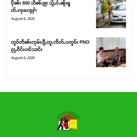
ငိုၼ်း 600 သႅၼ်ပျႃး သႂ်ႇဝႆႉၼႂ်းရူ
တ်ႉၵႃးၵေႃႈႁၢႆ
Donate Now
August 6, 2026
တူဝ်တႅၼ်းၸုမ်းပျီႇတူႉၸိတ်ႉပဢူဝ်း PNO
ၵႂႃႇဝဵင်းပၢင်သၢင်း
August 6, 2026