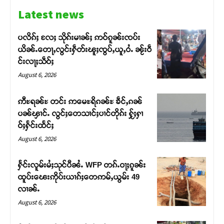
Latest news
ပလိၵ်ႈ လႄႈ သိုၵ်းမၢၼ်ႈ ဢဝ်ၵူၼ်းၸပ်း
ယိၼ်ႉတေႃႇလွင်းႁဵတ်းၽူႈၸွပ်ႇယူႇဝႆႉ ၼႂ်းဝဵ
င်းလႃႈသဵဝ်ႈ
August 6, 2026
ဢီႊရၼ်ႊ တင်း ဢမေႊရိၵၼ်ႊ ၶဵင်ႇၵၼ်
ပၼ်ၾၢင်ႉ လွင်ႈတေသၢင်ႈပၢင်တိုၵ်း ႁႂ်ႈႁၢ
ဝ်ႈႁႅင်းထႅင်ႈ
August 6, 2026
Support SHAN
ႁႅင်းလူမ်းမႆႈသုင်ပီၼႆႉ WFP တၵ်ႉဝႃႈၵူၼ်း
ထူပ်းၽေးဢိုပ်းယၢၵ်ႈတေဢမ်ႇယွမ်း 49
လၢၼ်ႉ
တႃႇႁႂ်ႈသဵင်ၵၢင်ၸႂ်ၵူၼ်းမိူင်း ၵူႈတီႈၵူႈလႅၼ်ပေႃးတေၸွ
တ်ႇ တူဝ်ႈလုမ်ႈၾႃႉၼၼ်ႉ ၶဝ်ႈႁူမ်ႈၵမ်ႉထႅမ် ၸုမ်းၶၢ
August 6, 2026
ဝ်ႇၽူႈတွႆႇႁွၵ်ႈ လႆႈယူႇၶႃႈဢေႃႈ။