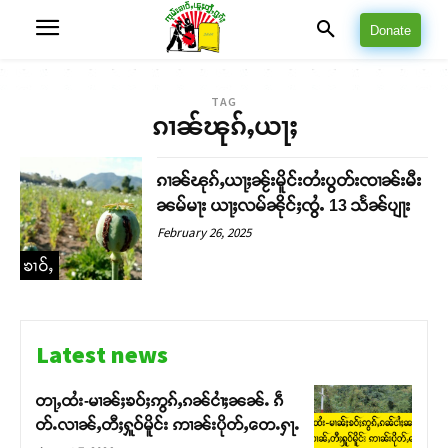
Donate
TAG
ၵၢၼ်ၽုၵ်ႇယႃႈ
ၵၢၼ်ၽုၵ်ႇယႃႈၼႂ်းမိူင်းတႆးပွတ်းၸၢၼ်းမီး
ၼမ်မႃး ယႃႈလမ်ၼိုင်ႈၸွႆႉ 13 သႅၼ်ပျႃး
February 26, 2025
ၶၢဝ်ႇ
Latest news
တႃႇထႆး-မၢၼ်ႈၶဝ်ႈဢွၵ်ႇၵၼ်ငၢႆႈၼၼ်ႉ ၵဵ
တ်ႉလၢၼ်ႇတီႈႁူဝ်မိူင်း ဢၢၼ်းပိုတ်ႇတေႉႁႃႉ