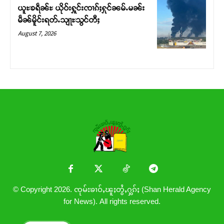
ယူႊၶရဵၼ်ႊ ယိုဝ်းႁူင်းၸၢၵ်ႈႁုင်ၼမ်ႉမၼ်း
မဵၼ်မိူင်းရတ်ႉသျႃႊသွင်တီႈ
August 7, 2026
© Copyright 2026. ၸုမ်းၶၢဝ်ႇၽူႈတွႆႇႁွၵ်ႈ (Shan Herald Agency
for News). All rights reserved.