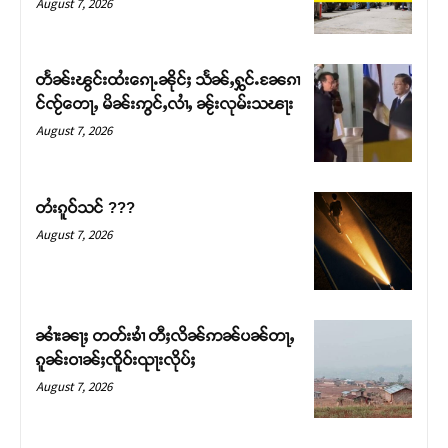
August 7, 2026
တႅၼ်းၽွင်းထႆးၵေႃႉၼိုင်ႈ သႅၼ်ႇႁွင်ႉၼႄၵၢ
င်ၸႂ်တေႃႇ မိၼ်းဢွင်ႇလၢႆႇ ၼႂ်းလုမ်းသၽႃး
August 7, 2026
တႆးၵူဝ်သင် ???
August 7, 2026
Support SHAN
တႃႇႁႂ်ႈသဵင်ၵၢင်ၸႂ်ၵူၼ်းမိူင်း ၵူႈတီႈၵူႈလႅၼ်ပေႃးတေၸွ
ၼၢႆးၼႃႈ တတ်းၶၢႆ တီႈလိၼ်ဢၼ်ပၼ်တႃႇ
တ်ႇ တူဝ်ႈလုမ်ႈၾႃႉၼၼ်ႉ ၶဝ်ႈႁူမ်ႈၵမ်ႉထႅမ် ၸုမ်းၶၢ
ၵူၼ်းဝၢၼ်ႈၸိူဝ်းၺႃးလိုပ်ႈ
ဝ်ႇၽူႈတွႆႇႁွၵ်ႈ လႆႈယူႇၶႃႈဢေႃႈ။
August 7, 2026
Donate Now