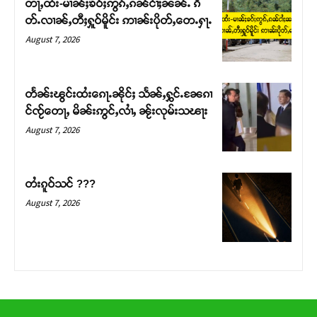
တႃႇထႆး-မၢၼ်ႈၶဝ်ႈဢွၵ်ႇၵၼ်ငၢႆႈၼၼ်ႉ ၵဵ
တ်ႇ တူဝ်ႈလုမ်ႈၾႃႉၼၼ်ႉ ၶဝ်ႈႁူမ်ႈၵမ်ႉထႅမ် ၸုမ်းၶၢ
တ်ႉလၢၼ်ႇတီႈႁူဝ်မိူင်း ဢၢၼ်းပိုတ်ႇတေႉႁႃႉ
ဝ်ႇၽူႈတွႆႇႁွၵ်ႈ လႆႈယူႇၶႃႈဢေႃႈ။
August 7, 2026
Donate Now
တႅၼ်းၽွင်းထႆးၵေႃႉၼိုင်ႈ သႅၼ်ႇႁွင်ႉၼႄၵၢ
င်ၸႂ်တေႃႇ မိၼ်းဢွင်ႇလၢႆႇ ၼႂ်းလုမ်းသၽႃး
August 7, 2026
တႆးၵူဝ်သင် ???
August 7, 2026