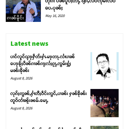
တိုၵ်း ပဵၼ်ပိူဝ်ႈတႃႇ ၾၢႆႇလဵဝ်ၸုမ်းလဵဝ်
ပေႉပုၼ်ႈ
May 16, 2020
ၵၢၼ်မိူင်း
Latest news
ပၢင်လူင်ၺႃးႁဵတ်းႁၢႆႉမႃးတႃႉလၢႆပၢၼ် ​​
ပေႃးၶႂ်ႈပဵၼ်ၵၢၼ်ၵႃႈလႆႈၵႂႃႇၸွမ်းႁွႆႈ
မၼ်းၶိုၼ်း
August 8, 2026
လုၵ်ႈဢွၼ်ႇႁၢႆတီႈဝဵင်းဢွင်ႇပၢၼ်း ႁၼ်ၶိုၼ်း
တူဝ်တၢႆၼႂ်းၼမ်ႉမေႃႇ
August 8, 2026
Support SHAN
တႃႇႁႂ်ႈသဵင်ၵၢင်ၸႂ်ၵူၼ်းမိူင်း ၵူႈတီႈၵူႈလႅၼ်ပေႃးတေၸွ