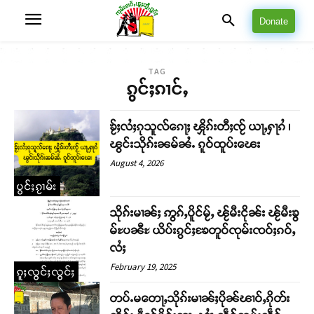
Donate
TAG
ၵွင်ႈၵၢင်ႇ
ၶႂ်ႈလႆႈၵုသူလ်ၵေႃႈ ၾိုၵ်းတီႈၸႂ် ယႃႇႁႃၵႆ ၊
ၽွင်းသိုၵ်းၼမ်ၼႆႉ ၵူဝ်ထူပ်းၽေး
August 4, 2026
ပွင်ႈၵႂၢမ်း
သိုၵ်းမၢၼ်ႈ ဢွၵ်ႇပိူင်မႂ်ႇ ၽႂ်မီးငိုၼ်း ၽႂ်မီးၶွ
မ်ႊပၼီႊ ယိပ်းၵွင်ႈၶႄတူဝ်ၸုမ်းၸဝ်ႈၵဝ်ႇ
လႆႈ
February 19, 2025
ၵူႈလွင်ႈလွင်ႈ
တပ်ႉမတေႃႇသိုၵ်းမၢၼ်ႈပိုၼ်ၽၢဝ်ႇၵိုတ်း