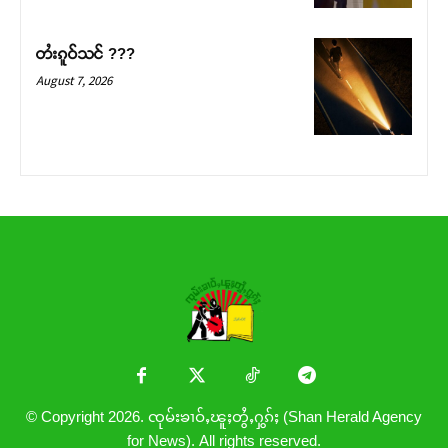
တႆးၵူဝ်သင် ???
August 7, 2026
© Copyright 2026. ၸုမ်းၶၢဝ်ႇၽူႈတွႆႇႁွၵ်ႈ (Shan Herald Agency
for News). All rights reserved.