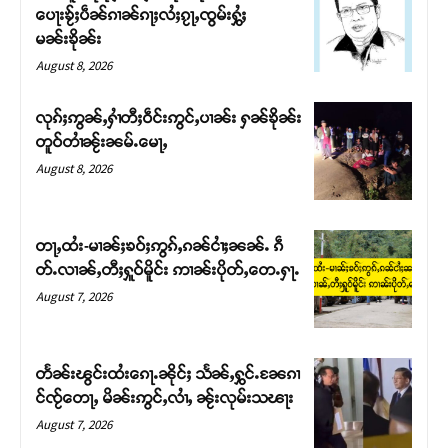
ပေႃးၶႂ်ႈပဵၼ်ၵၢၼ်ၵႃႈလႆႈၵႂႃႇၸွမ်းႁွႆႈ
မၼ်းၶိုၼ်း
August 8, 2026
လုၵ်ႈဢွၼ်ႇႁၢႆတီႈဝဵင်းဢွင်ႇပၢၼ်း ႁၼ်ၶိုၼ်း
တူဝ်တၢႆၼႂ်းၼမ်ႉမေႃႇ
August 8, 2026
တႃႇထႆး-မၢၼ်ႈၶဝ်ႈဢွၵ်ႇၵၼ်ငၢႆႈၼၼ်ႉ ၵဵ
တ်ႉလၢၼ်ႇတီႈႁူဝ်မိူင်း ဢၢၼ်းပိုတ်ႇတေႉႁႃႉ
Support SHAN
August 7, 2026
တႃႇႁႂ်ႈသဵင်ၵၢင်ၸႂ်ၵူၼ်းမိူင်း ၵူႈတီႈၵူႈလႅၼ်ပေႃးတေၸွ
တ်ႇ တူဝ်ႈလုမ်ႈၾႃႉၼၼ်ႉ ၶဝ်ႈႁူမ်ႈၵမ်ႉထႅမ် ၸုမ်းၶၢ
တႅၼ်းၽွင်းထႆးၵေႃႉၼိုင်ႈ သႅၼ်ႇႁွင်ႉၼႄၵၢ
ဝ်ႇၽူႈတွႆႇႁွၵ်ႈ လႆႈယူႇၶႃႈဢေႃႈ။
င်ၸႂ်တေႃႇ မိၼ်းဢွင်ႇလၢႆႇ ၼႂ်းလုမ်းသၽႃး
August 7, 2026
Donate Now