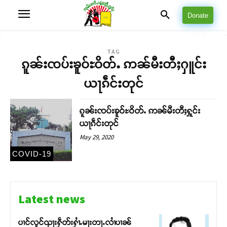
Donate
TAG
ၵူၼ်းၸပ်းၶူဝ်ႊဝိတ်ႉ ဢၼ်မီးတီႈႁူင်း
ယႃၵဵင်းတုင်
ၵူၼ်းၸပ်းၶူဝ်ႊဝိတ်ႉ ဢၼ်မီးတီႈႁူင်း
ယႃၵဵင်းတုင်
May 29, 2020
COVID-19
Latest news
ပၢင်လူင်ၺႃးႁဵတ်းႁၢႆႉမႃးတႃႉလၢႆပၢၼ် ​​