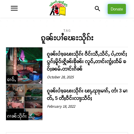
Donate
TAG
ၵူၼ်းပၢႆၽေးသိုၵ်း
ၵူၼ်းပၢႆႈၽေးသိုၵ်း ဝဵင်းသီႇသႅင်ႇ ပႆႇၸၢင်ႈ
ပွၵ်ႈမိူဝ်းႁိူၼ်းၶိုၼ်း လူဝ်ႇတၢင်းၸွႆႈထႅမ် ၶ
ဝ်ႈၼမ်ႉတၢင်းၵိၼ်
October 28, 2025
ၶၢဝ်ႇ
ၵူၼ်းပၢႆႈၽေးသိုၵ်း ၽႃႇၺႃးမၢၵ်ႇ တၢႆ 3 မၢ
တ်ႇ 5 တီႈဝဵင်းလႃႈသဵဝ်ႈ
February 18, 2022
ၵၢၼ်သိုၵ်း