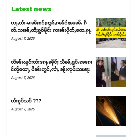
Latest news
တႃႇထႆး-မၢၼ်ႈၶဝ်ႈဢွၵ်ႇၵၼ်ငၢႆႈၼၼ်ႉ ၵဵ
တ်ႉလၢၼ်ႇတီႈႁူဝ်မိူင်း ဢၢၼ်းပိုတ်ႇတေႉႁႃႉ
August 7, 2026
တႅၼ်းၽွင်းထႆးၵေႃႉၼိုင်ႈ သႅၼ်ႇႁွင်ႉၼႄၵၢ
င်ၸႂ်တေႃႇ မိၼ်းဢွင်ႇလၢႆႇ ၼႂ်းလုမ်းသၽႃး
August 7, 2026
Support SHAN
တႆးၵူဝ်သင် ???
August 7, 2026
တႃႇႁႂ်ႈသဵင်ၵၢင်ၸႂ်ၵူၼ်းမိူင်း ၵူႈတီႈၵူႈလႅၼ်ပေႃးတေၸွ
တ်ႇ တူဝ်ႈလုမ်ႈၾႃႉၼၼ်ႉ ၶဝ်ႈႁူမ်ႈၵမ်ႉထႅမ် ၸုမ်းၶၢ
ဝ်ႇၽူႈတွႆႇႁွၵ်ႈ လႆႈယူႇၶႃႈဢေႃႈ။