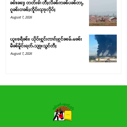
ၼၢႆးၼႃႈ တတ်းၶၢႆ တီႈလိၼ်ဢၼ်ပၼ်တႃႇ
ၵူၼ်းဝၢၼ်ႈၸိူဝ်းၺႃးလိုပ်ႈ
Donate Now
August 7, 2026
ယူႊၶရဵၼ်ႊ ယိုဝ်းႁူင်းၸၢၵ်ႈႁုင်ၼမ်ႉမၼ်း
မဵၼ်မိူင်းရတ်ႉသျႃႊသွင်တီႈ
August 7, 2026