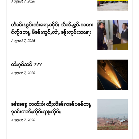
August 7, 2026
တႅၼ်းၽွင်းထႆးၵေႃႉၼိုင်ႈ သႅၼ်ႇႁွင်ႉၼႄၵၢ
င်ၸႂ်တေႃႇ မိၼ်းဢွင်ႇလၢႆႇ ၼႂ်းလုမ်းသၽႃး
August 7, 2026
တႆးၵူဝ်သင် ???
August 7, 2026
Support SHAN
တႃႇႁႂ်ႈသဵင်ၵၢင်ၸႂ်ၵူၼ်းမိူင်း ၵူႈတီႈၵူႈလႅၼ်ပေႃးတေၸွ
ၼၢႆးၼႃႈ တတ်းၶၢႆ တီႈလိၼ်ဢၼ်ပၼ်တႃႇ
တ်ႇ တူဝ်ႈလုမ်ႈၾႃႉၼၼ်ႉ ၶဝ်ႈႁူမ်ႈၵမ်ႉထႅမ် ၸုမ်းၶၢ
ၵူၼ်းဝၢၼ်ႈၸိူဝ်းၺႃးလိုပ်ႈ
ဝ်ႇၽူႈတွႆႇႁွၵ်ႈ လႆႈယူႇၶႃႈဢေႃႈ။
August 7, 2026
Donate Now