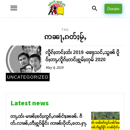
Donate
TAG
ဢၼႃႇၵတ်ႈမႂ်ႇ
လိူၵ်ႈတင်ႈထႆး 2019 -ၶေႃႈသင်ႇသွၼ် ပိူ
ဝ်ႈတႃႇလိူၵ်ႈတင်ႈႁူမ်ႈတုမ် 2020
May 8, 2019
UNCATEGORIZED
Latest news
တႃႇထႆး-မၢၼ်ႈၶဝ်ႈဢွၵ်ႇၵၼ်ငၢႆႈၼၼ်ႉ ၵဵ
တ်ႉလၢၼ်ႇတီႈႁူဝ်မိူင်း ဢၢၼ်းပိုတ်ႇတေႉႁႃႉ