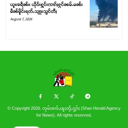
ယူႊၶရဵၼ်ႊ ယိုဝ်းႁူင်းၸၢၵ်ႈႁုင်ၼမ်ႉမၼ်း
မဵၼ်မိူင်းရတ်ႉသျႃႊသွင်တီႈ
August 7, 2026
© Copyright 2026. ၸုမ်းၶၢဝ်ႇၽူႈတွႆႇႁွၵ်ႈ (Shan Herald Agency
for News). All rights reserved.