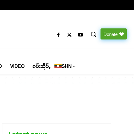
Donate
O
VIDEO
ၵပ်းသိုပ်ႇ
SHN
Latest news