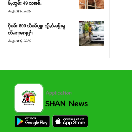
မ်ႇယွမ်း 49 လၢၼ်ႉ
August 6, 2026
ငိုၼ်း 600 သႅၼ်ပျႃး သႂ်ႇဝႆႉၼႂ်းရူ
တ်ႉၵႃးၵေႃႈႁၢႆ
August 6, 2026