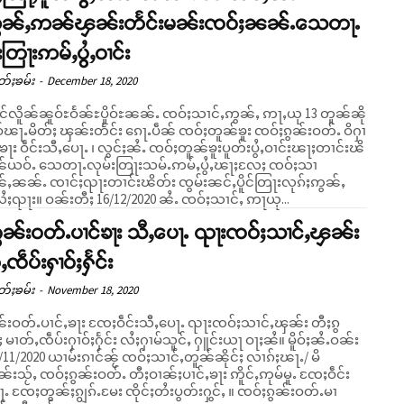
ဢွၼ်ႇဢၼ်ၾၼ်းတႅင်းမၼ်းၸဝ်ႈၼၼ်ႉသေတႃႉ
းတြႃးဢမ်ႇပွႆႇဝၢင်း
တ်ႈၶမ်း
-
December 18, 2020
ၵၢင်လိူၼ်ၼူဝ်ႊဝႅၼ်ႊပိူဝ်ႊၼၼ်ႉ ၸဝ်ႈသၢင်ႇဢွၼ်ႇ ဢႃႇယု 13 တူၼ်ၼို
ဝ်ၽႃႉမိတ်ႈ ၾၼ်းတႅင်း ၵေႃႉပဵၼ် ၸဝ်ႈတူၼ်ၶူး ၸဝ်ႈၵွၼ်းဝတ်ႉ ဝိႁၢ
ႇၶႃး ဝဵင်းသီႇပေႃႉ ၊ လွင်ႈၼႆႉ ၸဝ်ႈတူၼ်ၶူးပူတ်းပွႆႇဝၢင်းၽႃႈတၢင်းၽိ
်ယဝ်ႉ သေတႃႉလုမ်းတြႃးသမ်ႉဢမ်ႇပွႆႇၽႃႈလႄႈ ၸဝ်ႈသၢ
ၼ်ႇၼၼ်ႉ ၸၢင်ႈၺႃးတၢင်းၽိတ်း ၸွမ်းၼင်ႇပိူင်တြႃးလုၵ်ႈဢွၼ်ႇ
ထုၵ်ႇလႆႈၺႃး။ ဝၼ်းတီႈ 16/12/2020 ၼႆႉ ၸဝ်ႈသၢင်ႇ ဢႃယု...
ွၼ်းဝတ်ႉပၢင်ၶႃး သီႇပေႃႉ ၺႃးၸဝ်ႈသၢင်ႇၾၼ်း
ႇၸဵပ်းႁၢဝ်ႈႁႅင်း
တ်ႈၶမ်း
-
November 18, 2020
တ်ႉပၢင်ႇၶႃး ၸႄႈဝဵင်းသီႇပေႃႉ ၺႃးၸဝ်ႈသၢင်ႇၾၼ်း တီႈၵွ
 မၢတ်ႇၸဵပ်းႁၢဝ်ႈႁႅင်း လႆႈႁၢမ်သူင်ႇ ႁူင်းယႃ ဝႃႈၼႆ။ မိူဝ်ႈၼႆႉဝၼ်း
/11/2020 ယၢမ်းၵၢင်ၼႂ် ၸဝ်ႈသၢင်ႇတူၼ်ၼိုင်ႈ လၢၵ်ႈၽႃႉ/ မိ
းသႂ်ႇ ၸဝ်ႈၵွၼ်းဝတ်ႉ တီႈဝၢၼ်ႈပၢင်ႇၶႃး ဢိူင်ႇဢုမ်မူႉ ၸႄႈဝဵင်း
ႉ ၸႄႈတွၼ်ႈၵျွၵ်ႉမႄး ၸိုင်ႈတႆးပွတ်းႁွင်ႇ ။ ၸဝ်ႈၵွၼ်းဝတ်ႉမၢ