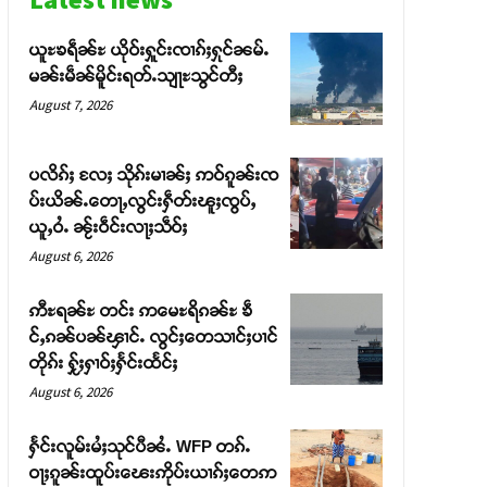
ယူႊၶရဵၼ်ႊ ယိုဝ်းႁူင်းၸၢၵ်ႈႁုင်ၼမ်ႉ
မၼ်းမဵၼ်မိူင်းရတ်ႉသျႃႊသွင်တီႈ
August 7, 2026
ပလိၵ်ႈ လႄႈ သိုၵ်းမၢၼ်ႈ ဢဝ်ၵူၼ်းၸ
ပ်းယိၼ်ႉတေႃႇလွင်းႁဵတ်းၽူႈၸွပ်ႇ
ယူႇဝႆႉ ၼႂ်းဝဵင်းလႃႈသဵဝ်ႈ
August 6, 2026
ဢီႊရၼ်ႊ တင်း ဢမေႊရိၵၼ်ႊ ၶဵ
င်ႇၵၼ်ပၼ်ၾၢင်ႉ လွင်ႈတေသၢင်ႈပၢင်
တိုၵ်း ႁႂ်ႈႁၢဝ်ႈႁႅင်းထႅင်ႈ
August 6, 2026
ႁႅင်းလူမ်းမႆႈသုင်ပီၼႆႉ WFP တၵ်ႉ
ဝႃႈၵူၼ်းထူပ်းၽေးဢိုပ်းယၢၵ်ႈတေဢ