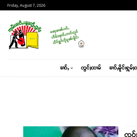
Friday, August 7, 2026
ၶၢဝ်ႇ
တွင်ႈထၢမ်
ၶၢဝ်ႇမိူင်းႁူမ်ႈ
ၸဝ်ႈ