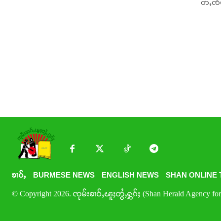
တ်ႇၸဵပ
ၶၢဝ်ႇ
BURMESE NEWS
ENGLISH NEWS
SHAN ONLINE 
© Copyright 2026. ၸုမ်းၶၢဝ်ႇၽူႈတွႆႇႁွၵ်ႈ (Shan Herald Agency for 