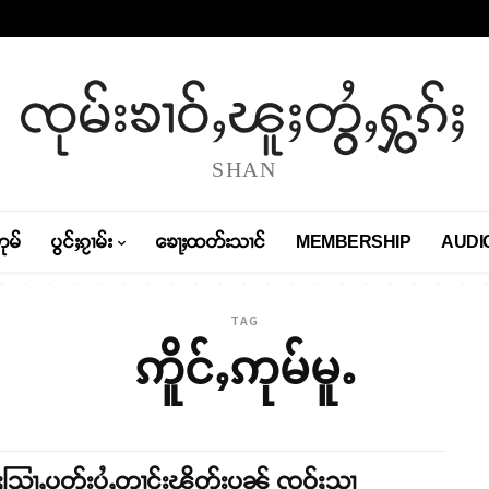
ၸုမ်းၶၢဝ်ႇၽူႈတွႆႇႁွၵ်ႈ
SHAN
တုမ်
ပွင်ႈၵႂၢမ်း
ၶေႃႈထတ်းသၢင်
MEMBERSHIP
AUDI
TAG
ဢိူင်ႇဢုမ်မူႉ
သြႃႇပူတ်းပွႆႇတၢင်းၽိတ်းပၼ် ၸဝ်ႈသၢ