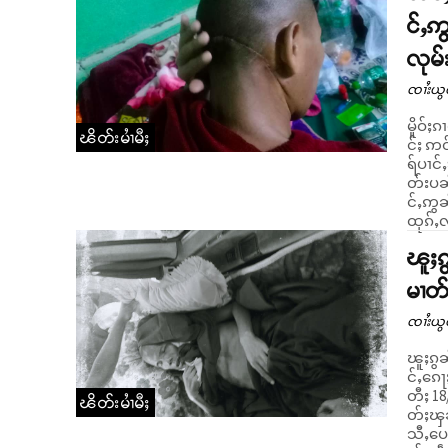
င်ႇ
လုမ်
ၸၢႆးယွ
မိူဝ်ႈ
ၽိတ်းမၢႆမီႈ
င်ႈ ဢ
ရ်ပၢင်
တ်းပၼ
င်ႇဢွ
ၽူႈၵ
မၢတ်
ၸၢႆးယွ
ၽူႈၵွၼ်းဝ
င်ႇၵေႃႈ
တီႈ 18
ၽိတ်းမၢႆမီႈ
တ်ႈၾၼ်
သီႇပေႃ