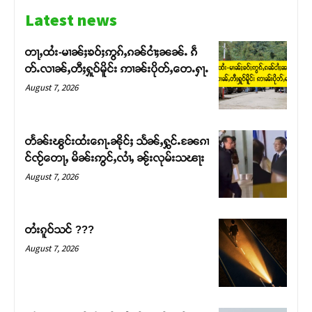
Latest news
တႃႇထႆး-မၢၼ်ႈၶဝ်ႈဢွၵ်ႇၵၼ်ငၢႆႈၼၼ်ႉ ၵဵ
တ်ႉလၢၼ်ႇတီႈႁူဝ်မိူင်း ဢၢၼ်းပိုတ်ႇတေႉႁႃႉ
August 7, 2026
တႅၼ်းၽွင်းထႆးၵေႃႉၼိုင်ႈ သႅၼ်ႇႁွင်ႉၼႄၵၢ
င်ၸႂ်တေႃႇ မိၼ်းဢွင်ႇလၢႆႇ ၼႂ်းလုမ်းသၽႃး
August 7, 2026
Support SHAN
တႆးၵူဝ်သင် ???
August 7, 2026
တႃႇႁႂ်ႈသဵင်ၵၢင်ၸႂ်ၵူၼ်းမိူင်း ၵူႈတီႈၵူႈလႅၼ်ပေႃးတေၸွ
တ်ႇ တူဝ်ႈလုမ်ႈၾႃႉၼၼ်ႉ ၶဝ်ႈႁူမ်ႈၵမ်ႉထႅမ် ၸုမ်းၶၢ
ဝ်ႇၽူႈတွႆႇႁွၵ်ႈ လႆႈယူႇၶႃႈဢေႃႈ။