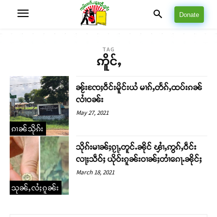
Donate
TAG
ဢိူင်ႇ
ၼႂ်းၸႄႈဝဵင်းမိူင်းယႆ မၢၵ်ႇတႅၵ်ႇထပ်းၵၼ်
လၢႆဝၼ်း
May 27, 2021
ၵၢၼ်သိုၵ်း
သိုၵ်းမၢၼ်ႈၵႂႃႇတူင်ႉၼိုင် ၾၢႆႇဢွၵ်ႇဝဵင်း
လႃႈသဵဝ်ႈ ယိုဝ်းၵူၼ်းဝၢၼ်ႈတၢႆၵေႃႉၼိုင်ႈ
March 18, 2021
သုၼ်ႇလႆႈၵူၼ်း