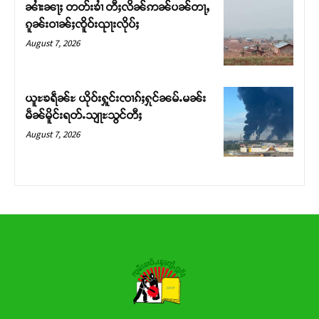
ၼၢႆးၼႃႈ တတ်းၶၢႆ တီႈလိၼ်ဢၼ်ပၼ်တႃႇ
ၵူၼ်းဝၢၼ်ႈၸိူဝ်းၺႃးလိုပ်ႈ
Donate Now
August 7, 2026
ယူႊၶရဵၼ်ႊ ယိုဝ်းႁူင်းၸၢၵ်ႈႁုင်ၼမ်ႉမၼ်း
မဵၼ်မိူင်းရတ်ႉသျႃႊသွင်တီႈ
August 7, 2026