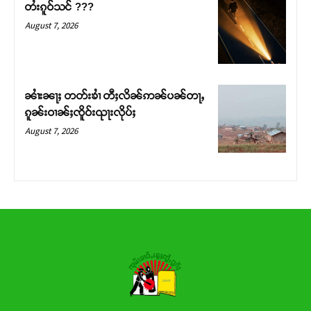
တႆးၵူဝ်သင် ???
Donate Now
August 7, 2026
ၼၢႆးၼႃႈ တတ်းၶၢႆ တီႈလိၼ်ဢၼ်ပၼ်တႃႇ
ၵူၼ်းဝၢၼ်ႈၸိူဝ်းၺႃးလိုပ်ႈ
August 7, 2026