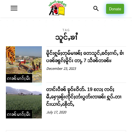
Donate
TAG
သူင်ႇၶၢႆ
မိူင်းႁူမ်ႈတုမ်မၢၼ်ႈ တေသူင်ႇၶဝ်ႈၵၢပ်ႇ ၶၢႆ
ပၼ်ၼွၵ်ႈမိူင်း တႃႇ 7 သႅၼ်တၼ်ႊ
December 23, 2023
ၵၢၼ်မၢၵ်ႈမီး
တၢင်းပဵၼ် ၶူဝ်ႊဝိတ်ႉ 19 လႄႈ ၸဝ်ႈ
မီႇႁေႃၼႂ်းၸိုင်ႈတႆးပွတ်းၸၢၼ်း ႁူပ်ႉတၢ
င်းယၢပ်ႇၽိုတ်ႇ
July 17, 2020
ၵၢၼ်မၢၵ်ႈမီး