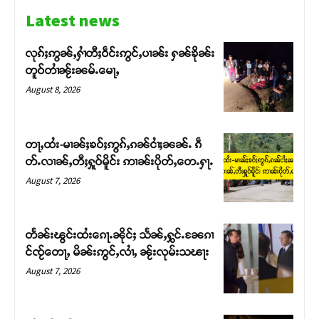
Latest news
လုၵ်ႈဢွၼ်ႇႁၢႆတီႈဝဵင်းဢွင်ႇပၢၼ်း ႁၼ်ၶိုၼ်း
တူဝ်တၢႆၼႂ်းၼမ်ႉမေႃႇ
August 8, 2026
တႃႇထႆး-မၢၼ်ႈၶဝ်ႈဢွၵ်ႇၵၼ်ငၢႆႈၼၼ်ႉ ၵဵ
တ်ႉလၢၼ်ႇတီႈႁူဝ်မိူင်း ဢၢၼ်းပိုတ်ႇတေႉႁႃႉ
August 7, 2026
Support SHAN
တႅၼ်းၽွင်းထႆးၵေႃႉၼိုင်ႈ သႅၼ်ႇႁွင်ႉၼႄၵၢ
င်ၸႂ်တေႃႇ မိၼ်းဢွင်ႇလၢႆႇ ၼႂ်းလုမ်းသၽႃး
တႃႇႁႂ်ႈသဵင်ၵၢင်ၸႂ်ၵူၼ်းမိူင်း ၵူႈတီႈၵူႈလႅၼ်ပေႃးတေၸွ
August 7, 2026
တ်ႇ တူဝ်ႈလုမ်ႈၾႃႉၼၼ်ႉ ၶဝ်ႈႁူမ်ႈၵမ်ႉထႅမ် ၸုမ်းၶၢ
ဝ်ႇၽူႈတွႆႇႁွၵ်ႈ လႆႈယူႇၶႃႈဢေႃႈ။