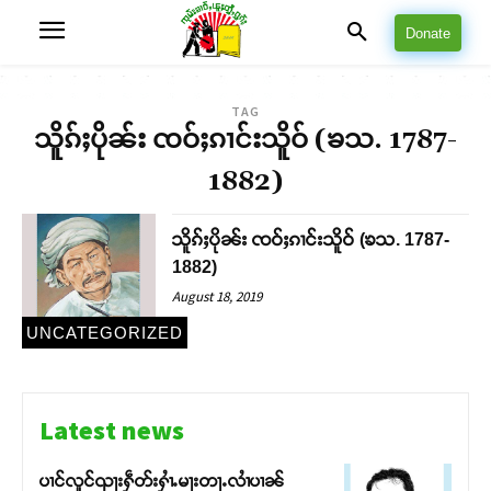
Donate
TAG
သိူၵ်ႈပိုၼ်း ၸဝ်ႈၵၢင်းသိူဝ် (ၶသ. 1787-
1882)
သိူၵ်ႈပိုၼ်း ၸဝ်ႈၵၢင်းသိူဝ် (ၶသ. 1787-
1882)
August 18, 2019
UNCATEGORIZED
Latest news
ပၢင်လူင်ၺႃးႁဵတ်းႁၢႆႉမႃးတႃႉလၢႆပၢၼ် ​​