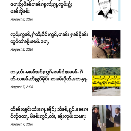
ပေႃးၶႂ်ႈပဵၼ်ၵၢၼ်ၵႃႈလႆႈၵႂႃႇၸွမ်းႁွႆႈ
မၼ်းၶိုၼ်း
August 8, 2026
လုၵ်ႈဢွၼ်ႇႁၢႆတီႈဝဵင်းဢွင်ႇပၢၼ်း ႁၼ်ၶိုၼ်း
တူဝ်တၢႆၼႂ်းၼမ်ႉမေႃႇ
August 8, 2026
တႃႇထႆး-မၢၼ်ႈၶဝ်ႈဢွၵ်ႇၵၼ်ငၢႆႈၼၼ်ႉ ၵဵ
တ်ႉလၢၼ်ႇတီႈႁူဝ်မိူင်း ဢၢၼ်းပိုတ်ႇတေႉႁႃႉ
Support SHAN
August 7, 2026
တႃႇႁႂ်ႈသဵင်ၵၢင်ၸႂ်ၵူၼ်းမိူင်း ၵူႈတီႈၵူႈလႅၼ်ပေႃးတေၸွ
တ်ႇ တူဝ်ႈလုမ်ႈၾႃႉၼၼ်ႉ ၶဝ်ႈႁူမ်ႈၵမ်ႉထႅမ် ၸုမ်းၶၢ
တႅၼ်းၽွင်းထႆးၵေႃႉၼိုင်ႈ သႅၼ်ႇႁွင်ႉၼႄၵၢ
ဝ်ႇၽူႈတွႆႇႁွၵ်ႈ လႆႈယူႇၶႃႈဢေႃႈ။
င်ၸႂ်တေႃႇ မိၼ်းဢွင်ႇလၢႆႇ ၼႂ်းလုမ်းသၽႃး
August 7, 2026
Donate Now