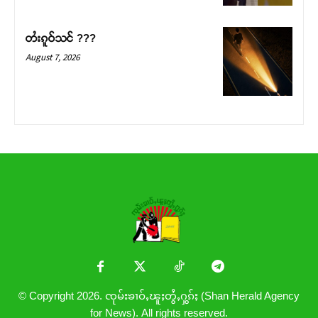
တႆးၵူဝ်သင် ???
August 7, 2026
© Copyright 2026. ၸုမ်းၶၢဝ်ႇၽူႈတွႆႇႁွၵ်ႈ (Shan Herald Agency
for News). All rights reserved.