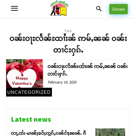
Donate
TAG
ဝၼ်းဝႃႊလႅၼ်ႊထၢႆးၼ် ဢမ်ႇၼၼ် ဝၼ်း
တၢင်းႁၵ်ႉ
ဝၼ်းဝႃႊလႅၼ်ႊထၢႆးၼ် ဢမ်ႇၼၼ် ဝၼ်း
တၢင်းႁၵ်ႉ
February 14, 2020
UNCATEGORIZED
Latest news
တႃႇထႆး-မၢၼ်ႈၶဝ်ႈဢွၵ်ႇၵၼ်ငၢႆႈၼၼ်ႉ ၵဵ