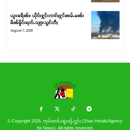
ယူႊၶရဵၼ်ႊ ယိုဝ်းႁူင်းၸၢၵ်ႈႁုင်ၼမ်ႉမၼ်း
မဵၼ်မိူင်းရတ်ႉသျႃႊသွင်တီႈ
August 7, 2026
© Copyright 2026. ၸုမ်းၶၢဝ်ႇၽူႈတွႆႇႁွၵ်ႈ (Shan Herald Agency
for News). All rights reserved.