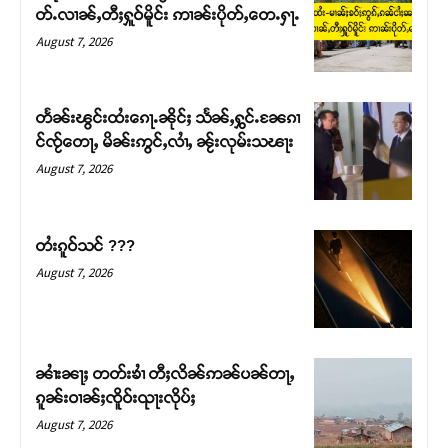
တ်ႉလၢၼ်ႇတီႈႁူဝ်မိူင်း ဢၢၼ်းပိုတ်ႇတေႉႁႃႉ
August 7, 2026
တႅၼ်းၽွင်းထႆးၵေႃႉၼိုင်ႈ သႅၼ်ႇႁွင်ႉၼႄၵၢ
င်ၸႂ်တေႃႇ မိၼ်းဢွင်ႇလၢႆႇ ၼႂ်းလုမ်းသၽႃး
August 7, 2026
တႆးၵူဝ်သင် ???
August 7, 2026
Support SHAN
တႃႇႁႂ်ႈသဵင်ၵၢင်ၸႂ်ၵူၼ်းမိူင်း ၵူႈတီႈၵူႈလႅၼ်ပေႃးတေၸွ
တ်ႇ တူဝ်ႈလုမ်ႈၾႃႉၼၼ်ႉ ၶဝ်ႈႁူမ်ႈၵမ်ႉထႅမ် ၸုမ်းၶၢ
ၼၢႆးၼႃႈ တတ်းၶၢႆ တီႈလိၼ်ဢၼ်ပၼ်တႃႇ
ဝ်ႇၽူႈတွႆႇႁွၵ်ႈ လႆႈယူႇၶႃႈဢေႃႈ။
ၵူၼ်းဝၢၼ်ႈၸိူဝ်းၺႃးလိုပ်ႈ
August 7, 2026
Donate Now